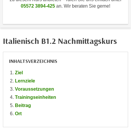
i
e
05572 3894-425
an. Wir beraten Sie gerne!
k
F
a
u
n
n
i
k
s
Italienisch B1.2 Nachmittagskurs
t
c
i
h
o
e
INHALTSVERZEICHNIS
n
n
d
U
Ziel
e
n
Lernziele
r
t
W
Voraussetzungen
e
e
Trainingseinheiten
r
b
Beitrag
n
s
Ort
e
e
h
i
m
t