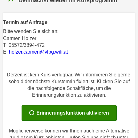
Demnächst wieder im Kursprogramm
n
h
u
C
r
o
Termin auf Anfrage
C
o
Bitte wenden Sie sich an:
o
k
Carmen Holzer
o
i
T 05572/3894-472
k
e
E
holzer.carmen@vlbg.wifi.at
i
s
e
v
s
o
Derzeit ist kein Kurs verfügbar. Wir informieren Sie gerne,
,
n
sobald der nächste Kurstermin fixiert ist. Klicken Sie auf
d
die nachfolgende Schaltfläche, um die
U
i
Erinnerungsfunktion zu aktivieren.
S
e
-
f
a
Erinnerungsfunktion aktivieren
ü
m
r
e
d
Möglicherweise können wir Ihnen auch eine Alternative
r
i
zu diesem Kurs anbieten – rufen Sie uns einfach unter