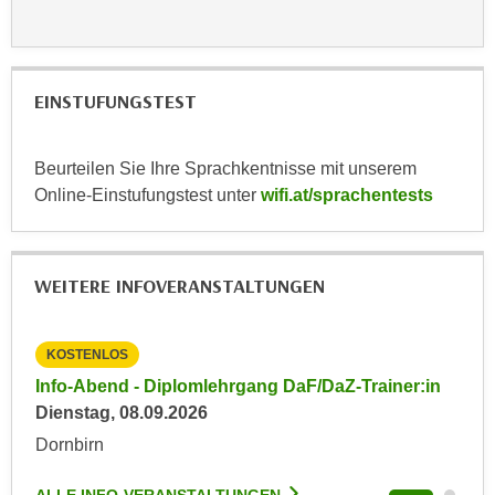
n
d
E
e
U
n
-
EINSTUFUNGSTEST
w
U
i
S
r
Beurteilen Sie Ihre Sprachkentnisse mit unserem
A
z
Online-Einstufungstest unter
wifi.at/sprachentests
u
i
n
e
t
l
e
WEITERE INFOVERANSTALTUNGEN
o
r
r
w
i
KOSTENLOS
KO
o
e
in
Info-Abend - Diplomlehrgang DaF/DaZ-Trainer:in
Inf
r
n
Dienstag, 08.09.2026
Die
f
t
e
Dornbirn
Dor
i
n
e
h