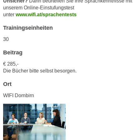
Unsicher?
Dann beurteilen Sie Ihre Sprachkenntnisse mit
n
i
unserem Online-Einstufungstest
S
unter
www.wifi.at/sprachentests
c
i
h
e
Trainingseinheiten
n
a
i
30
u
c
f
Beitrag
h
„
t
A
€ 285,-
d
l
Die Bücher bitte selbst besorgen.
e
l
m
Ort
e
D
a
WIFI Dornbirn
a
k
t
z
e
e
n
p
s
t
c
i