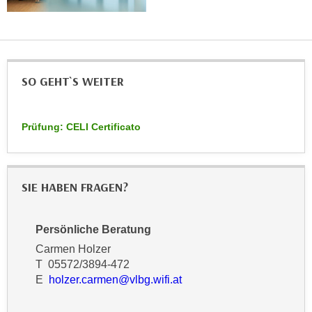
h
e
u
r
t
e
z
n
a
“
SO GEHT`S WEITER
b
k
k
l
o
Prüfung: CELI Certificato
i
m
c
m
k
e
e
SIE HABEN FRAGEN?
n
n
z
,
w
v
Persönliche Beratung
i
e
Carmen Holzer
s
r
T 05572/3894-472
c
w
E
holzer.carmen@vlbg.wifi.at
h
e
e
n