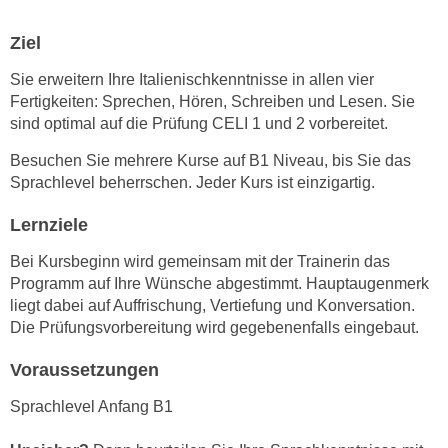
e
e
n
Ziel
n
e
o
Sie erweitern Ihre Italienischkenntnisse in allen vier
i
t
Fertigkeiten: Sprechen, Hören, Schreiben und Lesen. Sie
n
w
sind optimal auf die Prüfung CELI 1 und 2 vorbereitet.
s
e
e
Besuchen Sie mehrere Kurse auf B1 Niveau, bis Sie das
n
Sprachlevel beherrschen. Jeder Kurs ist einzigartig.
t
d
z
i
Lernziele
e
g
n
Bei Kursbeginn wird gemeinsam mit der Trainerin das
s
,
Programm auf Ihre Wünsche abgestimmt. Hauptaugenmerk
i
w
liegt dabei auf Auffrischung, Vertiefung und Konversation.
n
e
Die Prüfungsvorbereitung wird gegebenenfalls eingebaut.
d
l
.
Voraussetzungen
c
W
h
Sprachlevel Anfang B1
e
e
n
s