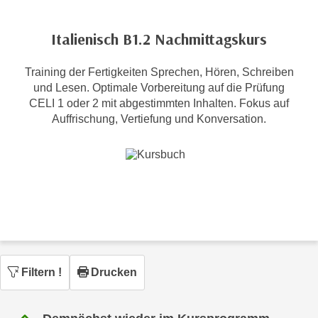
c
i
h
m
Italienisch B1.2 Nachmittagskurs
t
m
e
u
Training der Fertigkeiten Sprechen, Hören, Schreiben
n
n
und Lesen. Optimale Vorbereitung auf die Prüfung
S
g
CELI 1 oder 2 mit abgestimmten Inhalten. Fokus auf
i
v
Auffrischung, Vertiefung und Konversation.
e
e
,
r
d
w
a
e
s
n
s
d
w
e
i
n
r
w
Filtern
!
Drucken
a
i
u
r
c