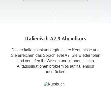
c
i
h
m
t
m
e
u
n
n
S
g
Italienisch A2.3 Abendkurs
i
v
e
e
Dieser Italienischkurs ergänzt Ihre Kenntnisse und
,
r
Sie erreichen das Sprachlevel A2. Sie wiederholen
d
w
und vertiefen Ihr Wissen und können sich in
a
e
Alltagssituationen problemlos auf Italienisch
s
n
ausdrücken.
s
d
w
e
i
n
r
w
a
i
u
r
c