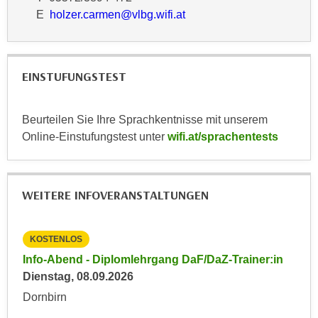
r
E
holzer.carmen@vlbg.wifi.at
a
t
b
e
e
C
n
o
EINSTUFUNGSTEST
.
o
W
k
e
Beurteilen Sie Ihre Sprachkentnisse mit unserem
i
n
Online-Einstufungstest unter
wifi.at/sprachentests
e
n
s
S
z
i
u
WEITERE INFOVERANSTALTUNGEN
e
A
d
n
e
KOSTENLOS
KO
a
r
in
Info-Abend - Diplomlehrgang DaF/DaZ-Trainer:in
Inf
l
C
Dienstag, 08.09.2026
Die
y
o
s
Dornbirn
Dor
o
e