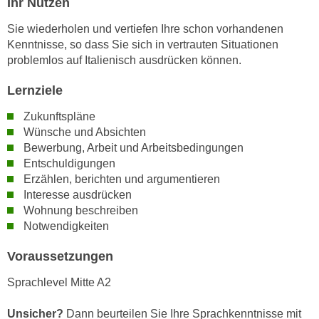
Ihr Nutzen
n
i
S
Sie wiederholen und vertiefen Ihre schon vorhandenen
c
i
Kenntnisse, so dass Sie sich in vertrauten Situationen
h
e
problemlos auf Italienisch ausdrücken können.
n
a
i
Lernziele
u
c
f
Zukunftspläne
h
„
Wünsche und Absichten
t
A
Bewerbung, Arbeit und Arbeitsbedingungen
d
l
Entschuldigungen
e
l
Erzählen, berichten und argumentieren
m
e
Interesse ausdrücken
D
a
Wohnung beschreiben
a
Notwendigkeiten
k
t
z
Voraussetzungen
e
e
n
p
Sprachlevel Mitte A2
s
t
c
i
Unsicher?
Dann beurteilen Sie Ihre Sprachkenntnisse mit