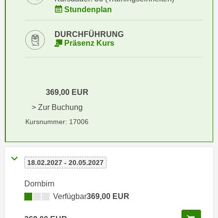
i
e
Stundenplan
k
F
a
u
DURCHFÜHRUNG
n
n
Präsenz Kurs
i
k
s
t
c
i
h
o
369,00 EUR
e
n
> Zur Buchung
n
d
U
Kursnummer: 17006
e
n
r
t
W
e
e
18.02.2027 - 20.05.2027
r
b
Abendkurs
n
s
Dornbirn
e
e
Verfügbar
369,00 EUR
h
i
m
t