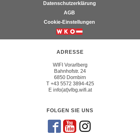
Datenschutzerklärung
n
e
,
AGB
l
g
Cookie-Einstellungen
e
e
v
l
a
a
n
n
ADRESSE
t
g
e
e
WIFI Vorarlberg
I
Bahnhofstr. 24
n
n
6850 Dornbirn
I
h
T
+43 5572 3894-425
h
a
E
info(at)vlbg.wifi.at
r
l
e
t
d
FOLGEN SIE UNS
e
u
a
r
n
Folgen sie un
Folgen sie 
Folgen si
c
z
h