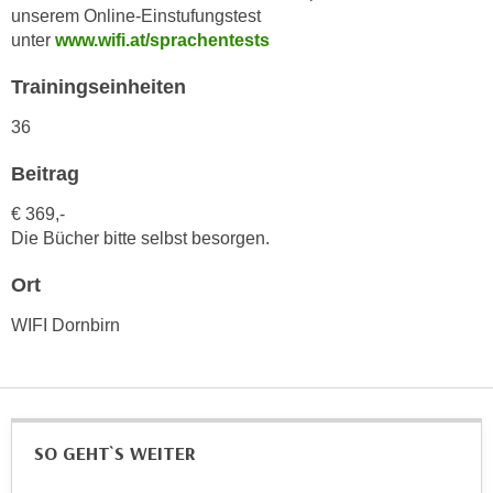
h
unserem Online-Einstufungstest
e
u
unter
www.wifi.at/sprachentests
r
t
e
Trainingseinheiten
z
n
a
“
36
b
k
k
Beitrag
l
o
i
€ 369,-
m
c
Die Bücher bitte selbst besorgen.
m
k
e
e
Ort
n
n
z
WIFI Dornbirn
,
w
v
i
e
s
r
c
w
SO GEHT`S WEITER
h
e
e
n