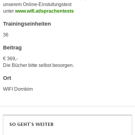
h
unserem Online-Einstufungstest
e
u
unter
www.wifi.at/sprachentests
r
t
e
Trainingseinheiten
z
n
a
“
36
b
k
k
Beitrag
l
o
i
€ 369,-
m
c
Die Bücher bitte selbst besorgen.
m
k
e
e
Ort
n
n
z
WIFI Dornbirn
,
w
v
i
e
s
r
c
w
SO GEHT`S WEITER
h
e
e
n