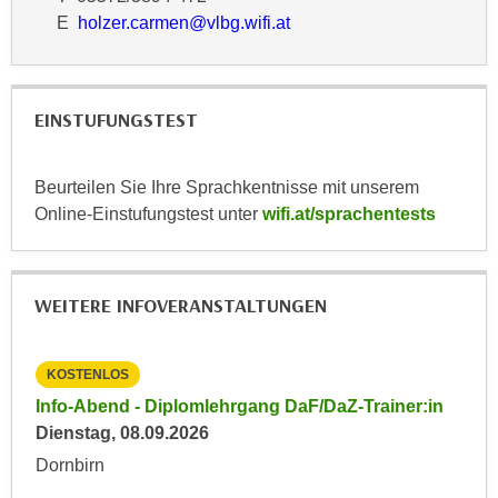
r
E
holzer.carmen@vlbg.wifi.at
a
t
b
e
e
C
n
o
EINSTUFUNGSTEST
.
o
W
k
e
Beurteilen Sie Ihre Sprachkentnisse mit unserem
i
n
Online-Einstufungstest unter
wifi.at/sprachentests
e
n
s
S
z
i
u
WEITERE INFOVERANSTALTUNGEN
e
A
d
n
e
KOSTENLOS
KO
a
r
in
Info-Abend - Diplomlehrgang DaF/DaZ-Trainer:in
Inf
l
C
Dienstag, 08.09.2026
Die
y
o
s
Dornbirn
Dor
o
e