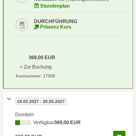
i
e
Stundenplan
k
F
a
u
DURCHFÜHRUNG
n
n
Präsenz Kurs
i
k
s
t
c
i
h
o
369,00 EUR
e
n
> Zur Buchung
n
d
U
Kursnummer: 17006
e
n
r
t
W
e
e
18.02.2027 - 20.05.2027
r
b
Abendkurs
n
s
Dornbirn
e
e
Verfügbar
369,00 EUR
h
i
m
t