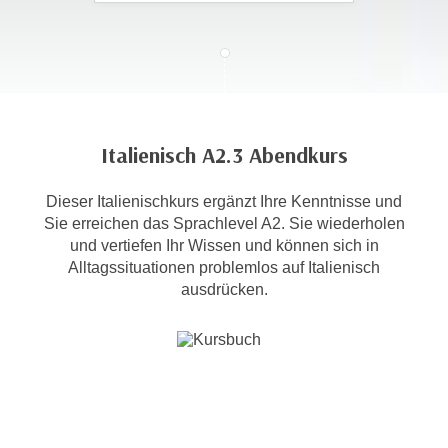
c
i
h
m
t
m
e
u
n
n
S
g
Italienisch A2.3 Abendkurs
i
v
e
e
Dieser Italienischkurs ergänzt Ihre Kenntnisse und
,
r
Sie erreichen das Sprachlevel A2. Sie wiederholen
d
w
und vertiefen Ihr Wissen und können sich in
a
e
Alltagssituationen problemlos auf Italienisch
s
n
ausdrücken.
s
d
w
e
i
n
r
w
a
i
u
r
c