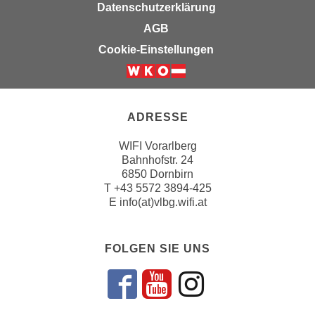
Datenschutzerklärung
n
e
,
AGB
l
g
Cookie-Einstellungen
e
e
v
l
a
a
n
n
ADRESSE
t
g
e
e
WIFI Vorarlberg
I
Bahnhofstr. 24
n
n
6850 Dornbirn
I
h
T
+43 5572 3894-425
h
a
E
info(at)vlbg.wifi.at
r
l
e
t
d
FOLGEN SIE UNS
e
u
a
r
n
Folgen sie un
Folgen sie 
Folgen si
c
z
h