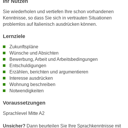
Ihr Nutzen
n
i
S
Sie wiederholen und vertiefen Ihre schon vorhandenen
c
i
Kenntnisse, so dass Sie sich in vertrauten Situationen
h
e
problemlos auf Italienisch ausdrücken können.
n
a
i
Lernziele
u
c
f
Zukunftspläne
h
„
Wünsche und Absichten
t
A
Bewerbung, Arbeit und Arbeitsbedingungen
d
l
Entschuldigungen
e
l
Erzählen, berichten und argumentieren
m
e
Interesse ausdrücken
D
a
Wohnung beschreiben
a
Notwendigkeiten
k
t
z
Voraussetzungen
e
e
n
p
Sprachlevel Mitte A2
s
t
c
i
Unsicher?
Dann beurteilen Sie Ihre Sprachkenntnisse mit