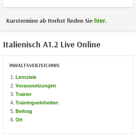
i
e
k
F
a
u
Kurstermine ab Herbst finden Sie
.
hier
n
n
i
k
s
t
Italienisch A1.2 Live Online
c
i
h
o
e
n
INHALTSVERZEICHNIS
n
d
U
Lernziele
e
n
r
Voraussetzungen
t
W
Trainer
e
e
Trainingseinheiten
r
b
Beitrag
n
s
e
Ort
e
h
i
m
t