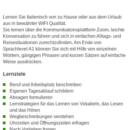
e
e
n
n
Lernen Sie Italienisch von zu Hause oder aus dem Urlaub
e
o
aus in bewährter WIFI Qualität.
i
t
Sie lernen über die Kommunikationsplattform Zoom, leichte
n
w
Konversation zu führen und sich in einfachen Alltags- und
s
e
Reisesituationen zurechtzufinden. Am Ende von
e
n
Sprachlevel A1 können Sie sich mit Hilfe von einzelnen
t
Wörtern, gängigen Phrasen und kurzen Sätzen auf einfache
d
z
Weise ausdrücken.
i
e
g
Lernziele
n
s
,
i
Beruf und Arbeitsplatz beschreiben
w
n
Eigenen Tagesablauf schildern
e
d
Absagen formulieren
l
Lernstrategien für das Lernen von Vokabeln, das Lesen
.
c
und das Hören
W
h
Wegbeschreibungen verstehen
e
e
Uhrzeiten und Öffnungszeiten erfragen
n
Nach Vorlieben fragen
s