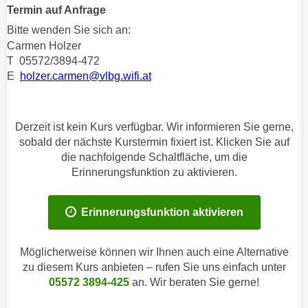
n
Termin auf Anfrage
h
u
Bitte wenden Sie sich an:
C
r
Carmen Holzer
o
C
T 05572/3894-472
o
o
E
holzer.carmen@vlbg.wifi.at
k
o
i
k
e
i
Derzeit ist kein Kurs verfügbar. Wir informieren Sie gerne,
s
e
sobald der nächste Kurstermin fixiert ist. Klicken Sie auf
v
s
die nachfolgende Schaltfläche, um die
o
,
Erinnerungsfunktion zu aktivieren.
n
d
U
i
Erinnerungsfunktion aktivieren
S
e
-
f
a
Möglicherweise können wir Ihnen auch eine Alternative
ü
m
zu diesem Kurs anbieten – rufen Sie uns einfach unter
r
e
05572 3894-425
an. Wir beraten Sie gerne!
d
r
i