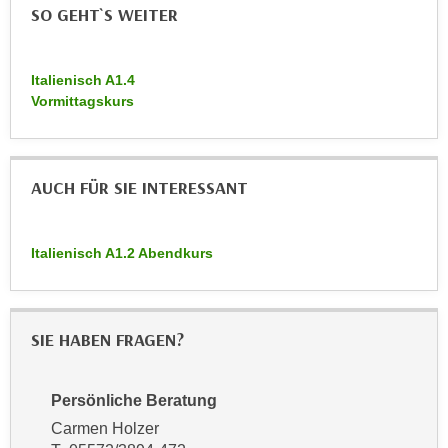
SO GEHT`S WEITER
n
d
E
e
U
n
Italienisch A1.4
-
w
Vormittagskurs
U
i
S
r
A
z
u
AUCH FÜR SIE INTERESSANT
i
n
e
t
l
Italienisch A1.2 Abendkurs
e
o
r
r
w
i
o
e
SIE HABEN FRAGEN?
r
n
f
t
e
Persönliche Beratung
i
n
Carmen Holzer
e
h