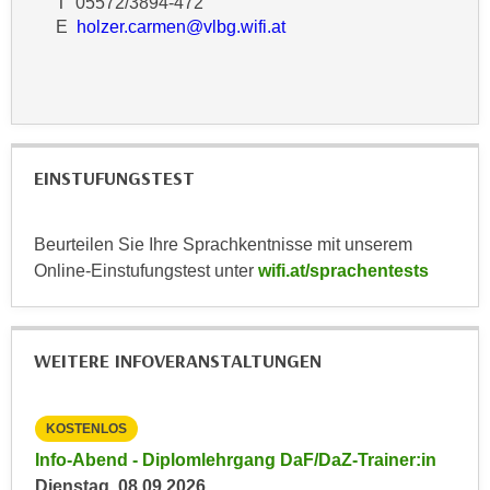
T 05572/3894-472
r
a
E
holzer.carmen@vlbg.wifi.at
t
b
e
e
C
n
o
.
o
W
k
EINSTUFUNGSTEST
e
i
n
e
n
s
Beurteilen Sie Ihre Sprachkentnisse mit unserem
S
z
Online-Einstufungstest unter
wifi.at/sprachentests
i
u
e
A
d
n
WEITERE INFOVERANSTALTUNGEN
e
a
r
l
C
y
KOSTENLOS
KO
o
s
in
Info-Abend - Diplomlehrgang DaF/DaZ-Trainer:in
Inf
o
e
Dienstag, 08.09.2026
Die