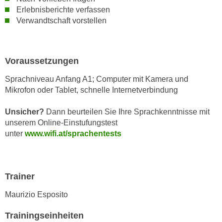
n
Erlebnisberichte verfassen
i
S
Verwandtschaft vorstellen
c
i
h
e
n
a
i
Voraussetzungen
u
c
f
Sprachniveau Anfang A1;
Computer mit Kamera und
h
„
Mikrofon oder Tablet, schnelle Internetverbindung
t
A
d
l
Unsicher?
Dann beurteilen Sie Ihre Sprachkenntnisse mit
e
l
unserem Online-Einstufungstest
m
unter
www.wifi.at/sprachentests
e
D
a
a
k
t
z
Trainer
e
e
n
p
Maurizio Esposito
s
t
c
Trainingseinheiten
i