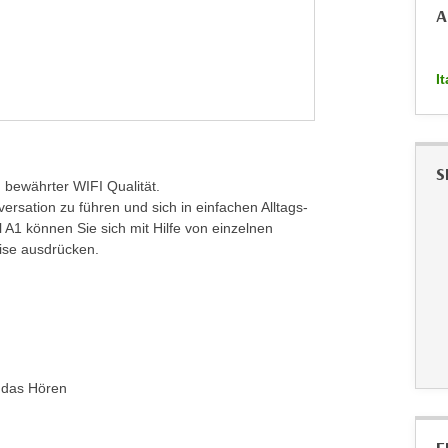
A
I
S
 bewährter WIFI Qualität.
rsation zu führen und sich in einfachen Alltags-
A1 können Sie sich mit Hilfe von einzelnen
ise ausdrücken.
d das Hören