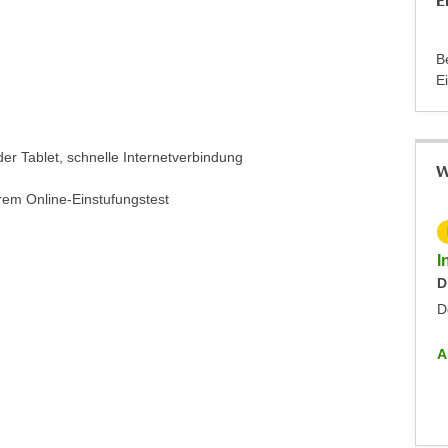
E
B
E
r Tablet, schnelle Internetverbindung
W
rem Online-Einstufungstest
KOSTENLOS
Info-Abend - Diplomlehrgang DaF/DaZ-Trainer:in
I
Dienstag, 09.09.2025
D
Dornbirn
D
ALLE INFO-VERANSTALTUNGEN
A