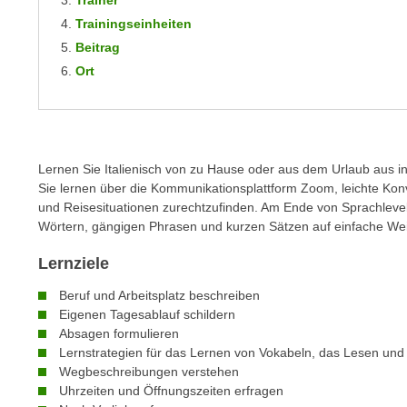
Trainer
m
t
Trainingseinheiten
e
e
Beitrag
n
n
Ort
e
o
i
t
n
w
s
e
e
Lernen Sie Italienisch von zu Hause oder aus dem Urlaub aus in
n
t
Sie lernen über die Kommunikationsplattform Zoom, leichte Konve
d
z
und Reisesituationen zurechtzufinden. Am Ende von Sprachlevel 
i
Wörtern, gängigen Phrasen und kurzen Sätzen auf einfache We
e
g
n
s
Lernziele
,
i
w
Beruf und Arbeitsplatz beschreiben
n
Eigenen Tagesablauf schildern
e
d
Absagen formulieren
l
.
Lernstrategien für das Lernen von Vokabeln, das Lesen un
c
W
Wegbeschreibungen verstehen
h
e
Uhrzeiten und Öffnungszeiten erfragen
e