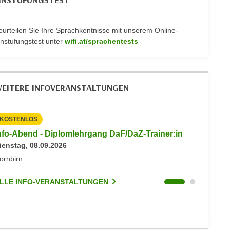
INSTUFUNGSTEST
eurteilen Sie Ihre Sprachkentnisse mit unserem Online-
instufungstest unter
wifi.at/sprachentests
EITERE INFOVERANSTALTUNGEN
KOSTENLOS
KOSTEN
nfo-Abend - Diplomlehrgang DaF/DaZ-Trainer:in
Info-Ab
ienstag, 08.09.2026
Dienstag
ornbirn
Dornbirn
LLE INFO-VERANSTALTUNGEN
ALLE I