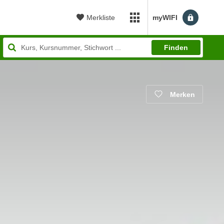
Merkliste
myWIFI
myWIFI Apps öffnen
Finden
Merken