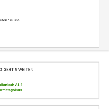
rufen Sie uns
O GEHT`S WEITER
talienisch A1.4
ormittagskurs