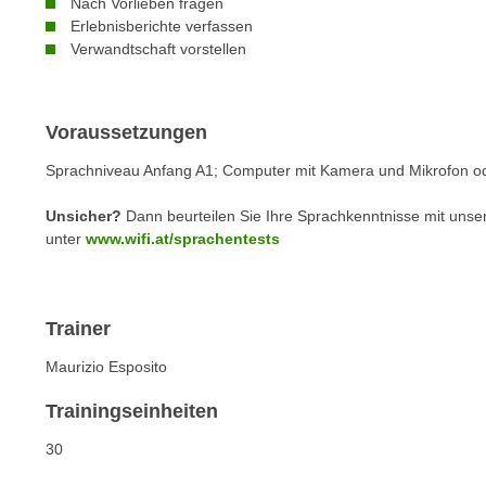
n
Nach Vorlieben fragen
s
Erlebnisberichte verfassen
n
i
Verwandtschaft vorstellen
S
c
i
h
e
n
Voraussetzungen
a
i
u
Sprachniveau Anfang A1;
Computer mit Kamera und Mikrofon ode
c
f
h
„
Unsicher?
Dann beurteilen Sie Ihre Sprachkenntnisse mit unse
t
A
unter
www.wifi.at/sprachentests
d
l
e
l
m
e
Trainer
D
a
a
Maurizio Esposito
k
t
z
Trainingseinheiten
e
e
n
p
30
s
t