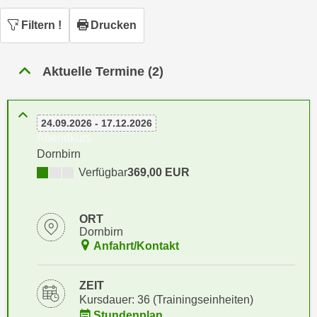
n
h
u
Filtern
!
Drucken
C
r
o
C
o
Aktuelle Termine (2)
o
k
o
i
k
e
24.09.2026 - 17.12.2026
i
s
Abendkurs
e
v
Dornbirn
s
o
Verfügbar
369,00 EUR
,
n
d
U
i
ORT
S
e
Dornbirn
-
f
Anfahrt/Kontakt
a
ü
m
r
ZEIT
e
d
Kursdauer: 36 (Trainingseinheiten)
r
i
Stundenplan