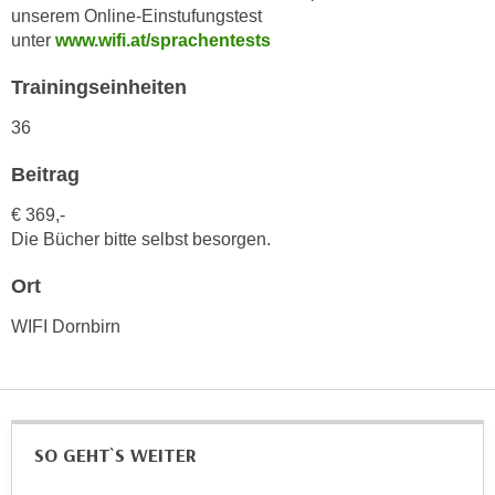
h
unserem Online-Einstufungstest
e
u
unter
www.wifi.at/sprachentests
r
t
e
Trainingseinheiten
z
n
a
“
36
b
k
k
Beitrag
l
o
i
€ 369,-
m
c
Die Bücher bitte selbst besorgen.
m
k
e
e
Ort
n
n
z
WIFI Dornbirn
,
w
v
i
e
s
r
c
w
SO GEHT`S WEITER
h
e
e
n