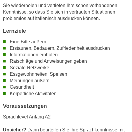
n
Sie wiederholen und vertiefen Ihre schon vorhandenen
i
S
Kenntnisse, so dass Sie sich in vertrauten Situationen
c
i
problemlos auf Italienisch ausdrücken können.
h
e
n
a
Lernziele
i
u
Eine Bitte äußern
c
f
Erstaunen, Bedauern, Zufriedenheit ausdrücken
h
„
Informationen einholen
t
A
Ratschläge und Anweisungen geben
d
l
Soziale Netzwerke
e
l
Essgewohnheiten, Speisen
m
e
Meinungen äußern
D
a
Gesundheit
a
Körperliche Aktivitäten
k
t
z
Voraussetzungen
e
e
n
p
Sprachlevel Anfang A2
s
t
c
i
Unsicher?
Dann beurteilen Sie Ihre Sprachkenntnisse mit