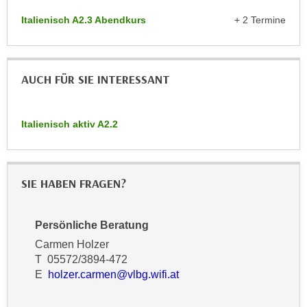
n
d
Italienisch A2.3 Abendkurs
+ 2 Termine
E
e
U
n
-
w
U
AUCH FÜR SIE INTERESSANT
i
S
r
A
z
Italienisch aktiv A2.2
u
i
n
e
t
l
e
o
SIE HABEN FRAGEN?
r
r
w
i
o
Persönliche Beratung
e
r
Carmen Holzer
n
f
T 05572/3894-472
t
e
E
holzer.carmen@vlbg.wifi.at
i
n
e
h