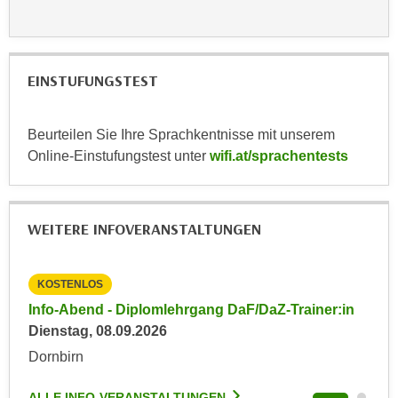
r
a
t
b
e
e
C
EINSTUFUNGSTEST
n
o
.
o
W
k
Beurteilen Sie Ihre Sprachkentnisse mit unserem
e
i
Online-Einstufungstest unter
wifi.at/sprachentests
n
e
n
s
S
z
WEITERE INFOVERANSTALTUNGEN
i
u
e
A
d
n
KOSTENLOS
KO
e
a
in
Info-Abend - Diplomlehrgang DaF/DaZ-Trainer:in
Inf
r
l
Dienstag, 08.09.2026
Die
C
y
Dornbirn
Dor
o
s
o
e
ALLE INFO-VERANSTALTUNGEN
ALL