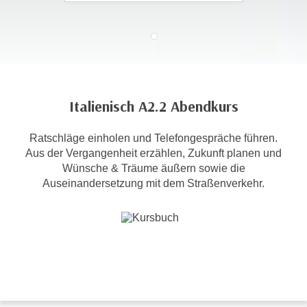
c
i
h
m
t
m
e
u
n
n
S
g
Italienisch A2.2 Abendkurs
i
v
e
e
Ratschläge einholen und Telefongespräche führen.
,
r
Aus der Vergangenheit erzählen, Zukunft planen und
d
w
Wünsche & Träume äußern sowie die
a
e
Auseinandersetzung mit dem Straßenverkehr.
s
n
s
d
w
e
i
n
r
w
a
i
u
r
c