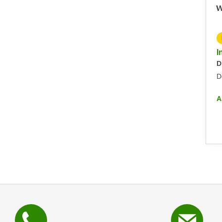
W
KOSTENLOS
Info-Abend - Diplomlehrgang DaF/DaZ-Trainer:in
I
Dienstag, 09.09.2025
D
Dornbirn
D
ALLE INFO-VERANSTALTUNGEN
A