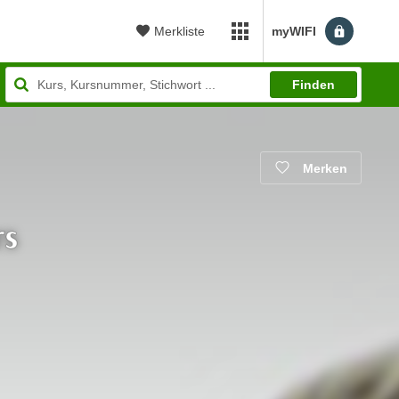
Merkliste
myWIFI
myWIFI Apps öffnen
Finden
Merken
rs