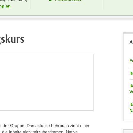
nplan
gskurs
A
F
I
I
V
I
N
der Gruppe. Das aktuelle Lehrbuch zieht einen
, die Inhalte aktiv mitzubestimmen. Native