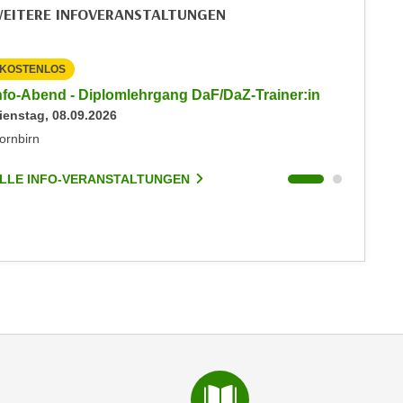
EITERE INFOVERANSTALTUNGEN
KOSTENLOS
KOSTEN
nfo-Abend - Diplomlehrgang DaF/DaZ-Trainer:in
Info-Ab
ienstag, 08.09.2026
Dienstag
ornbirn
Dornbirn
LLE INFO-VERANSTALTUNGEN
ALLE I