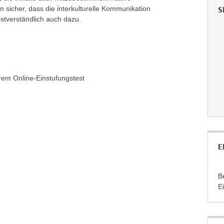
S
n sicher, dass die interkulturelle Kommunikation
tverständlich auch dazu.
rem Online-Einstufungstest
E
B
E