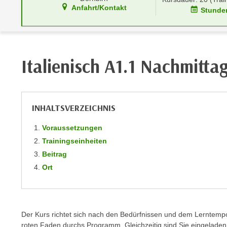
r
i
Anfahrt/Kontakt
Stunde
i
e
k
F
a
u
n
n
Italienisch A1.1 Nachmitta
i
k
s
t
c
i
h
o
INHALTSVERZEICHNIS
e
n
n
d
Voraussetzungen
U
e
Trainingseinheiten
n
r
Beitrag
t
W
Ort
e
e
r
b
n
s
e
e
Der Kurs richtet sich
nach den Bedürfnissen und dem Lerntempo 
h
i
roten Faden durchs Programm.
Gleichzeitig sind Sie eingeladen