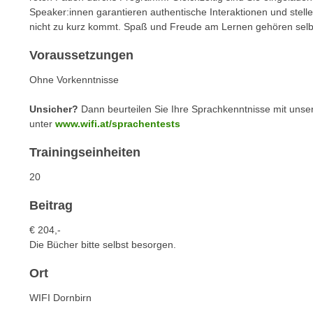
m
Speaker:innen garantieren authentische Interaktionen und stelle
t
e
nicht zu kurz kommt. Spaß und Freude am Lernen gehören selbs
e
n
n
Voraussetzungen
e
o
i
Ohne Vorkenntnisse
t
n
w
s
Unsicher?
Dann beurteilen Sie Ihre Sprachkenntnisse mit unse
e
unter
www.wifi.at/sprachentests
e
n
t
d
Trainingseinheiten
z
i
e
20
g
n
s
Beitrag
,
i
w
€ 204,-
n
e
Die Bücher bitte selbst besorgen.
d
l
.
Ort
c
W
h
WIFI Dornbirn
e
e