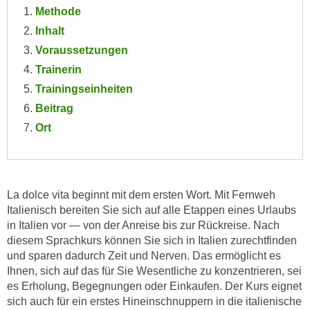
e
Methode
e
n
Inhalt
n
e
o
Voraussetzungen
i
t
Trainerin
n
w
Trainingseinheiten
s
e
Beitrag
e
n
t
Ort
d
z
i
e
g
n
s
,
La dolce vita beginnt mit dem ersten Wort. Mit Fernweh
i
w
Italienisch bereiten Sie sich auf alle Etappen eines Urlaubs
n
in Italien vor — von der Anreise bis zur Rückreise. Nach
e
d
diesem Sprachkurs können Sie sich in Italien zurechtfinden
l
.
und sparen dadurch Zeit und Nerven. Das ermöglicht es
c
W
Ihnen, sich auf das für Sie Wesentliche zu konzentrieren, sei
h
e
es Erholung, Begegnungen oder Einkaufen. Der Kurs eignet
e
n
sich auch für ein erstes Hineinschnuppern in die italienische
s