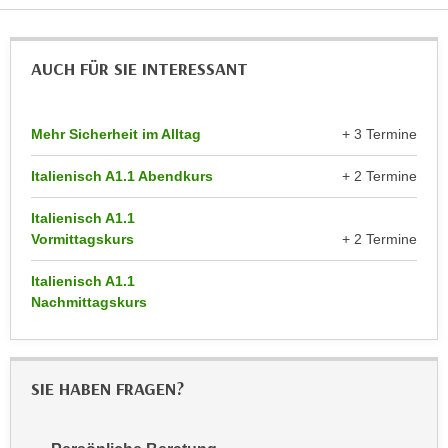
n
d
E
e
U
AUCH FÜR SIE INTERESSANT
n
-
w
U
i
Mehr Sicherheit im Alltag
+ 3 Termine
S
r
A
z
Italienisch A1.1 Abendkurs
+ 2 Termine
u
i
n
e
Italienisch A1.1
t
l
Vormittagskurs
+ 2 Termine
e
o
r
Italienisch A1.1
r
Nachmittagskurs
w
i
o
e
r
n
f
t
SIE HABEN FRAGEN?
e
i
n
e
h