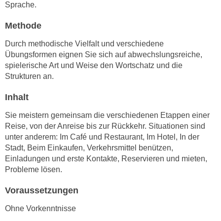
n
Sprache.
i
S
c
Methode
i
h
e
Durch methodische Vielfalt und verschiedene
n
a
Übungsformen eignen Sie sich auf abwechslungsreiche,
i
u
spielerische Art und Weise den Wortschatz und die
c
f
Strukturen an.
h
„
t
Inhalt
A
d
l
Sie meistern gemeinsam die verschiedenen Etappen einer
e
l
Reise, von der Anreise bis zur Rückkehr. Situationen sind
m
e
unter anderem: Im Café und Restaurant, Im Hotel, In der
D
a
Stadt, Beim Einkaufen, Verkehrsmittel benützen,
a
k
Einladungen und erste Kontakte, Reservieren und mieten,
t
z
Probleme lösen.
e
e
n
Voraussetzungen
p
s
t
Ohne Vorkenntnisse
c
i