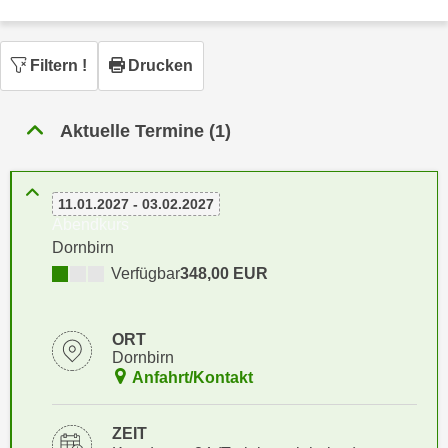
n
h
u
C
r
Filtern
!
Drucken
o
C
o
o
k
o
Aktuelle Termine (1)
i
k
e
i
s
e
11.01.2027 - 03.02.2027
v
s
Abendkurs
o
,
Dornbirn
n
d
Verfügbar
348,00 EUR
U
i
S
e
-
ORT
f
Dornbirn
a
ü
Anfahrt/Kontakt
m
r
e
d
r
ZEIT
i