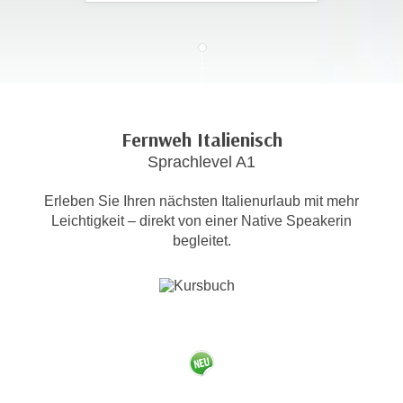
c
i
h
m
t
m
e
u
n
n
S
g
Fernweh Italienisch
i
v
Sprachlevel A1
e
e
,
r
Erleben Sie Ihren nächsten Italienurlaub mit mehr
d
w
Leichtigkeit – direkt von einer Native Speakerin
a
e
begleitet.
s
n
s
d
w
e
i
n
r
w
a
i
u
r
c