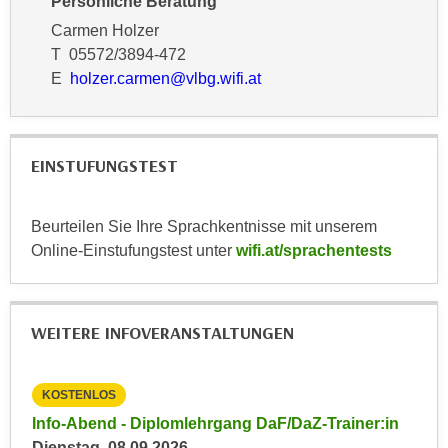
Persönliche Beratung
r
a
Carmen Holzer
t
b
T 05572/3894-472
e
e
E
holzer.carmen@vlbg.wifi.at
C
n
o
.
o
W
k
EINSTUFUNGSTEST
e
i
n
e
n
s
Beurteilen Sie Ihre Sprachkentnisse mit unserem
S
z
Online-Einstufungstest unter
wifi.at/sprachentests
i
u
e
A
d
n
WEITERE INFOVERANSTALTUNGEN
e
a
r
l
C
y
KOSTENLOS
KO
o
s
in
Info-Abend - Diplomlehrgang DaF/DaZ-Trainer:in
Inf
o
e
Dienstag, 08.09.2026
Die