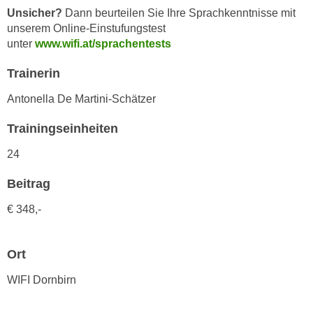
h
e
Unsicher?
Dann beurteilen Sie Ihre Sprachkenntnisse mit
u
r
unserem Online-Einstufungstest
t
unter
www.wifi.at/sprachentests
e
z
n
a
Trainerin
“
b
k
Antonella De Martini-Schätzer
k
l
o
Trainingseinheiten
i
m
c
24
m
k
e
e
Beitrag
n
n
z
€ 348,-
,
w
v
i
e
Ort
s
r
c
w
WIFI Dornbirn
h
e
e
n