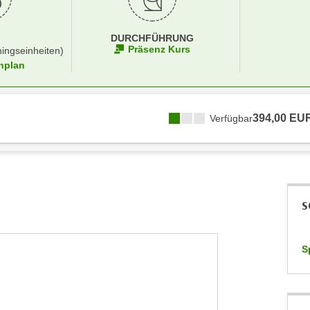
DURCHFÜHRUNG
Präsenz Kurs
ningseinheiten)
nplan
394,00 EU
Verfügbar
S
S