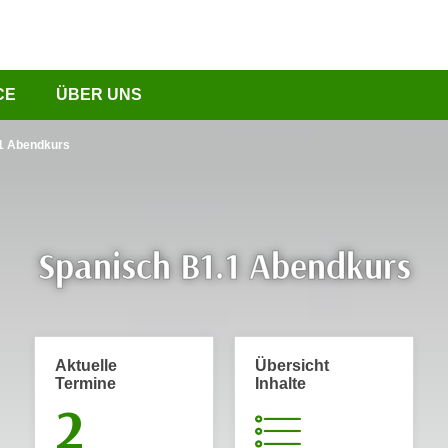
CE
ÜBER UNS
1 Abendkurs
Spanisch B1.1 Abendkurs
Aktuelle
Übersicht
Termine
Inhalte
2