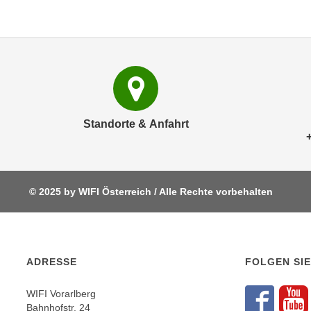
c
i
h
e
u
r
t
e
z
n
a
“
b
k
k
Standorte & Anfahrt
l
o
i
m
c
m
k
e
e
© 2025 by WIFI Österreich / Alle Rechte vorbehalten
n
n
z
,
w
v
i
e
ADRESSE
FOLGEN SIE
s
r
c
w
WIFI Vorarlberg
h
e
Bahnhofstr. 24