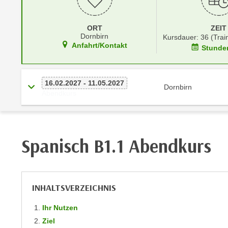
r
i
i
e
k
ORT
ZEIT
F
Dornbirn
Kursdauer: 36 (Trai
a
u
Anfahrt/Kontakt
Stunde
n
n
i
k
s
t
16.02.2027 - 11.05.2027
c
Dornbirn
i
Abendkurs
h
o
e
n
n
d
U
Spanisch B1.1 Abendkurs
e
n
r
t
W
e
e
r
INHALTSVERZEICHNIS
b
n
s
Ihr Nutzen
e
e
Ziel
h
i