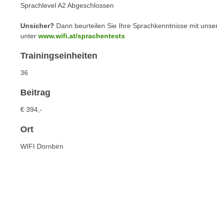
n
Sprachlevel A2 Abgeschlossen
s
n
i
S
Unsicher?
Dann beurteilen Sie Ihre Sprachkenntnisse mit unse
c
unter
www.wifi.at/sprachentests
i
h
e
Trainingseinheiten
n
a
i
u
36
c
f
h
Beitrag
„
t
A
€ 394,-
d
l
e
Ort
l
m
e
WIFI Dornbirn
D
a
a
k
t
z
e
e
n
p
s
t