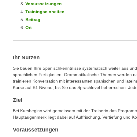
m
Voraussetzungen
t
e
Trainingseinheiten
e
n
Beitrag
n
e
Ort
o
i
t
n
w
s
e
e
Ihr Nutzen
n
t
d
Sie bauen Ihre Spanischkenntnisse systematisch weiter aus und 
z
i
sprachlichen Fertigkeiten. Grammatikalische Themen werden na
e
g
trainieren Konversation mit interessanten spanischen und lat
n
s
Kurse auf B1 Niveau, bis Sie das Sprachlevel beherrschen. Jeder 
,
i
w
Ziel
n
e
d
Bei Kursbeginn wird gemeinsam mit der Trainerin das Program
l
.
Hauptaugenmerk liegt dabei auf Auffrischung, Vertiefung und Ko
c
W
h
Voraussetzungen
e
e