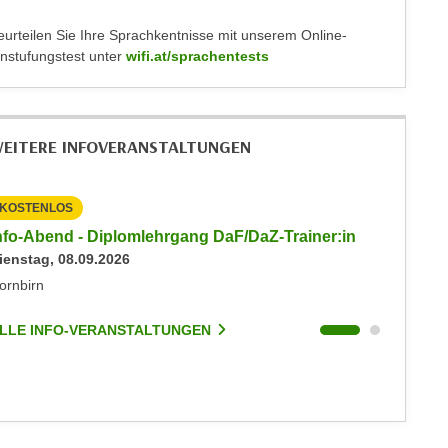
eurteilen Sie Ihre Sprachkentnisse mit unserem Online-
instufungstest unter
wifi.at/sprachentests
EITERE INFOVERANSTALTUNGEN
KOSTENLOS
KOSTEN
nfo-Abend - Diplomlehrgang DaF/DaZ-Trainer:in
Info-Ab
ienstag, 08.09.2026
Dienstag
ornbirn
Dornbirn
LLE INFO-VERANSTALTUNGEN
ALLE I