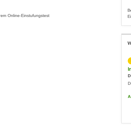
B
rem Online-Einstufungstest
E
W
KOSTENLOS
Info-Abend - Diplomlehrgang DaF/DaZ-Trainer:in
I
Dienstag, 09.09.2025
D
Dornbirn
D
ALLE INFO-VERANSTALTUNGEN
A