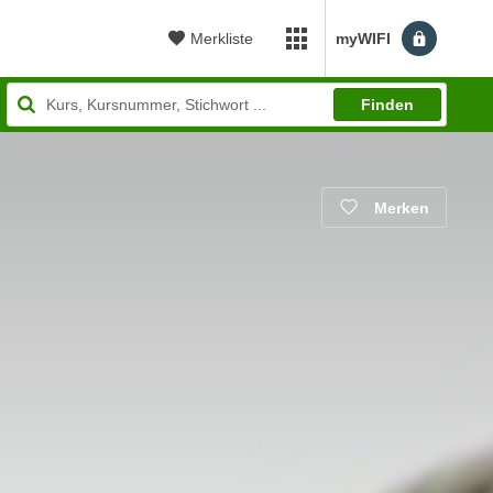
Merkliste
myWIFI
myWIFI Apps öffnen
Finden
Merken