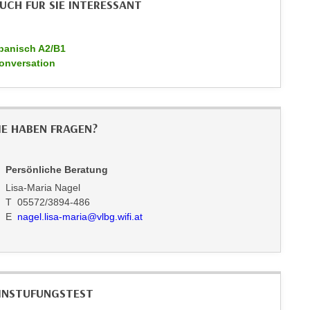
UCH FÜR SIE INTERESSANT
panisch A2/B1
onversation
IE HABEN FRAGEN?
Persönliche Beratung
Lisa-Maria Nagel
T 05572/3894-486
E
nagel.lisa-maria@vlbg.wifi.at
INSTUFUNGSTEST