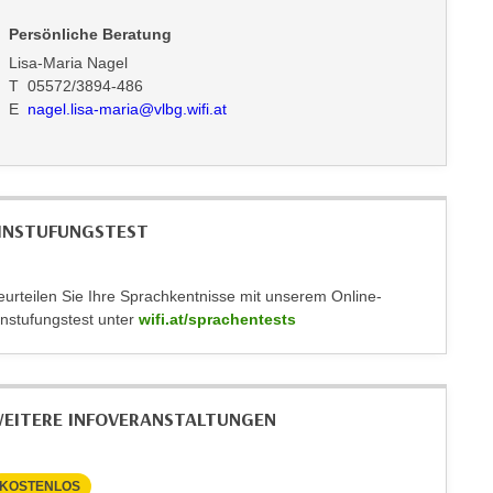
Persönliche Beratung
Lisa-Maria Nagel
T 05572/3894-486
E
nagel.lisa-maria@vlbg.wifi.at
INSTUFUNGSTEST
eurteilen Sie Ihre Sprachkentnisse mit unserem Online-
instufungstest unter
wifi.at/sprachentests
EITERE INFOVERANSTALTUNGEN
KOSTENLOS
KOSTEN