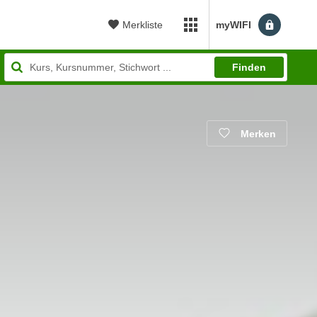
Merkliste
myWIFI
myWIFI Apps öffnen
Finden
Merken