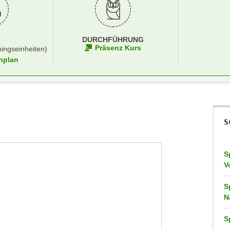
DURCHFÜHRUNG
Präsenz Kurs
ningseinheiten)
nplan
S
S
V
S
N
S