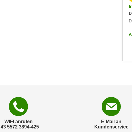
Info-Abend - Diplomlehrgang DaF/DaZ-Trainer:in
I
Dienstag, 09.09.2025
D
Dornbirn
D
ALLE INFO-VERANSTALTUNGEN
A
WIFI anrufen
E-Mail an
+43 5572 3894-425
Kundenservice