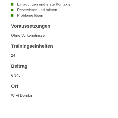
n
Einladungen und erste Kontakte
s
n
Reservieren und mieten
i
S
Probleme lösen
c
i
h
Voraussetzungen
e
n
a
Ohne Vorkenntnisse
i
u
c
f
Trainingseinheiten
h
„
24
t
A
d
l
Beitrag
e
l
m
€ 348,-
e
D
a
Ort
a
k
t
WIFI Dornbirn
z
e
e
n
p
s
t