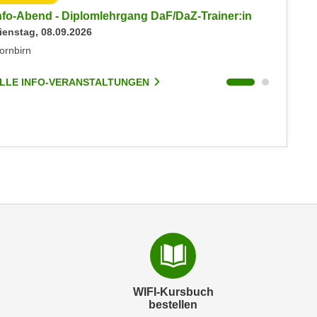
nfo-Abend - Diplomlehrgang DaF/DaZ-Trainer:in
Info-Ab
ienstag, 08.09.2026
Dienstag
ornbirn
Dornbirn
LLE INFO-VERANSTALTUNGEN
ALLE I
WIFI-Kursbuch
bestellen