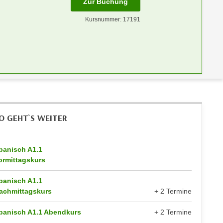
Zur Buchung
Kursnummer: 17191
O GEHT`S WEITER
panisch A1.1
ormittagskurs
panisch A1.1
achmittagskurs
+ 2 Termine
panisch A1.1 Abendkurs
+ 2 Termine