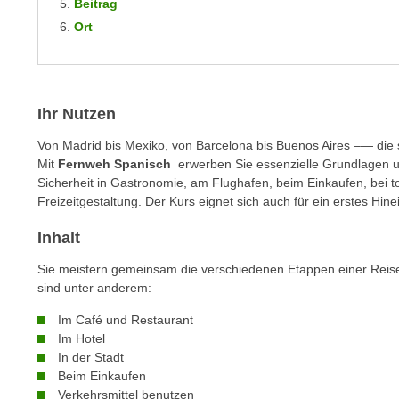
Beitrag
m
t
Ort
e
e
n
n
e
o
i
t
Ihr Nutzen
n
w
s
e
Von Madrid bis Mexiko, von Barcelona bis Buenos Aires –— die s
e
Mit
Fernweh Spanisch
erwerben Sie essenzielle Grundlagen un
n
t
Sicherheit in Gastronomie, am Flughafen, beim Einkaufen, bei to
d
Freizeitgestaltung. Der Kurs eignet sich auch für ein erstes Hi
z
i
e
g
Inhalt
n
s
,
Sie meistern gemeinsam die verschiedenen Etappen einer Reise
i
w
sind unter anderem:
n
e
d
Im Café und Restaurant
l
.
Im Hotel
c
In der Stadt
W
h
Beim Einkaufen
e
e
Verkehrsmittel benutzen