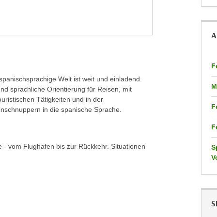
A
F
panischsprachige Welt ist weit und einladend.
M
d sprachliche Orientierung für Reisen, mit
uristischen Tätigkeiten und in der
F
neinschnuppern in die spanische Sprache.
F
 - vom Flughafen bis zur Rückkehr. Situationen
S
V
S