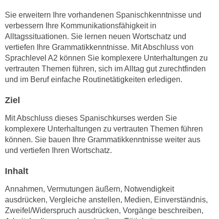
e
e
Sie erweitern Ihre vorhandenen Spanischkenntnisse und
n
n
verbessern Ihre Kommunikationsfähigkeit in
e
o
Alltagssituationen. Sie lernen neuen Wortschatz und
i
t
vertiefen Ihre Grammatikkenntnisse. Mit Abschluss von
n
Sprachlevel A2 können Sie komplexere Unterhaltungen zu
w
s
vertrauten Themen führen, sich im Alltag gut zurechtfinden
e
e
und im Beruf einfache Routinetätigkeiten erledigen.
n
t
d
Ziel
z
i
e
g
Mit Abschluss dieses Spanischkurses werden Sie
n
s
komplexere Unterhaltungen zu vertrauten Themen führen
,
können. Sie bauen Ihre Grammatikkenntnisse weiter aus
i
w
und vertiefen Ihren Wortschatz.
n
e
d
Inhalt
l
.
c
W
Annahmen, Vermutungen äußern, Notwendigkeit
h
e
ausdrücken, Vergleiche anstellen, Medien, Einverständnis,
e
Zweifel/Widerspruch ausdrücken, Vorgänge beschreiben,
n
s