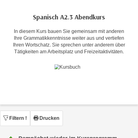
c
i
h
m
Spanisch A2.3 Abendkurs
t
m
e
u
In diesem Kurs bauen Sie gemeinsam mit anderen
n
n
Ihre Grammatikkenntnisse weiter aus und vertiefen
S
g
Ihren Wortschatz. Sie sprechen unter anderem über
i
v
Tätigkeiten am Arbeitsplatz und Freizeitaktivitäten.
e
e
,
r
d
w
a
e
s
n
s
d
w
e
i
n
r
w
Filtern
!
Drucken
a
i
u
r
c