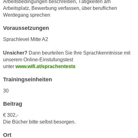
Arbeitsbedingungen beschreiben, Tätigkeiten am
n
i
Arbeitsplatz, Bewerbung verfassen, über beruflichen
S
c
Werdegang sprechen
i
h
e
Voraussetzungen
n
a
i
u
Sprachlevel Mitte A2
c
f
h
Unsicher?
Dann beurteilen Sie Ihre Sprachkenntnisse mit
„
t
unserem Online-Einstufungstest
A
d
unter
www.wifi.at/sprachentests
l
e
l
Trainingseinheiten
m
e
D
30
a
a
k
t
Beitrag
z
e
e
€ 302,-
n
p
Die Bücher bitte selbst besorgen.
s
t
c
Ort
i