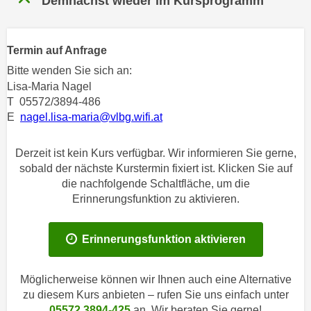
Demnächst wieder im Kursprogramm
n
h
u
C
r
o
Termin auf Anfrage
C
o
Bitte wenden Sie sich an:
o
k
Lisa-Maria Nagel
o
i
T 05572/3894-486
k
e
E
nagel.lisa-maria@vlbg.wifi.at
i
s
e
v
Derzeit ist kein Kurs verfügbar. Wir informieren Sie gerne,
s
o
sobald der nächste Kurstermin fixiert ist. Klicken Sie auf
,
n
die nachfolgende Schaltfläche, um die
d
Erinnerungsfunktion zu aktivieren.
U
i
S
e
-
f
Erinnerungsfunktion aktivieren
a
ü
m
r
Möglicherweise können wir Ihnen auch eine Alternative
e
d
zu diesem Kurs anbieten – rufen Sie uns einfach unter
r
i
05572 3894-425
an. Wir beraten Sie gerne!