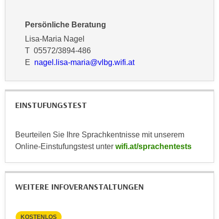
n
d
E
e
Persönliche Beratung
U
n
Lisa-Maria Nagel
-
w
T 05572/3894-486
U
i
E
nagel.lisa-maria@vlbg.wifi.at
S
r
A
z
u
i
n
EINSTUFUNGSTEST
e
t
l
e
o
Beurteilen Sie Ihre Sprachkentnisse mit unserem
r
r
Online-Einstufungstest unter
wifi.at/sprachentests
w
i
o
e
r
n
f
WEITERE INFOVERANSTALTUNGEN
t
e
i
n
e
KOSTENLOS
KO
h