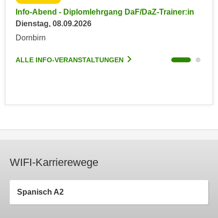
r
a
in
Info-Abend - Diplomlehrgang DaF/DaZ-Trainer:in
Inf
t
b
Dienstag, 08.09.2026
Die
e
e
Dornbirn
Dor
C
n
o
.
ALLE INFO-VERANSTALTUNGEN
ALL
o
W
k
e
i
n
e
n
s
S
z
i
u
e
A
d
n
WIFI-Karrierewege
e
a
r
l
C
y
Spanisch A2
o
s
o
e