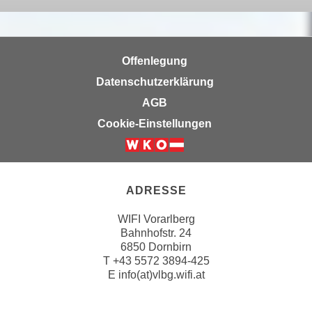
k
z
i
w
e
e
-
c
Offenlegung
S
k
Datenschutzerklärung
e
e
AGB
t
n
z
Cookie-Einstellungen
u
u
n
n
d
g
u
z
ADRESSE
m
u
f
WIFI Vorarlberg
s
ü
Bahnhofstr. 24
t
r
6850 Dornbirn
i
T
+43 5572 3894-425
S
m
E
info(at)vlbg.wifi.at
i
m
e
e
r