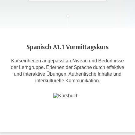
c
i
h
m
t
m
e
u
n
n
S
g
Spanisch A1.1 Vormittagskurs
i
v
e
e
Kurseinheiten angepasst an Niveau und Bedürfnisse
,
r
der Lerngruppe. Erlernen der Sprache durch effektive
d
w
und interaktive Übungen. Authentische Inhalte und
a
e
interkulturelle Kommunikation.
s
n
s
d
w
e
i
n
r
w
a
i
u
r
c