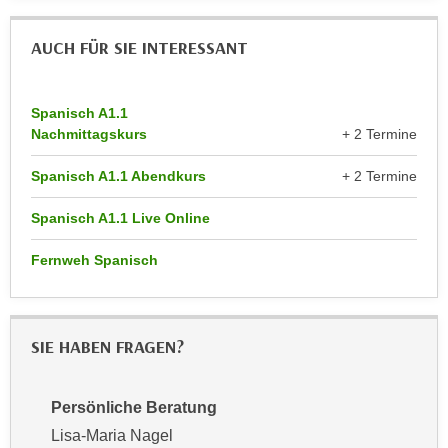
r
a
t
AUCH FÜR SIE INTERESSANT
b
e
e
C
n
o
Spanisch A1.1
.
o
Nachmittagskurs
+ 2 Termine
W
k
e
i
Spanisch A1.1 Abendkurs
+ 2 Termine
n
e
n
Spanisch A1.1 Live Online
s
S
z
Fernweh Spanisch
i
u
e
A
d
n
e
a
SIE HABEN FRAGEN?
r
l
C
y
o
Persönliche Beratung
s
o
Lisa-Maria Nagel
e