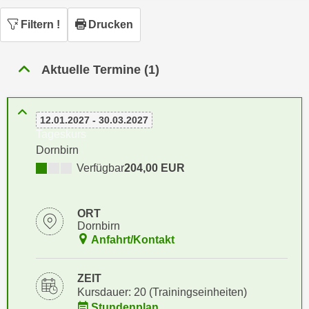
n
h
u
Filtern
!
Drucken
C
r
o
C
o
Aktuelle Termine (1)
o
k
o
i
k
e
12.01.2027 - 30.03.2027
i
s
Tageskurs
e
v
Dornbirn
s
o
Verfügbar
204,00 EUR
,
n
d
U
i
ORT
S
e
Dornbirn
-
f
Anfahrt/Kontakt
a
ü
m
r
ZEIT
e
d
Kursdauer: 20 (Trainingseinheiten)
r
i
Stundenplan