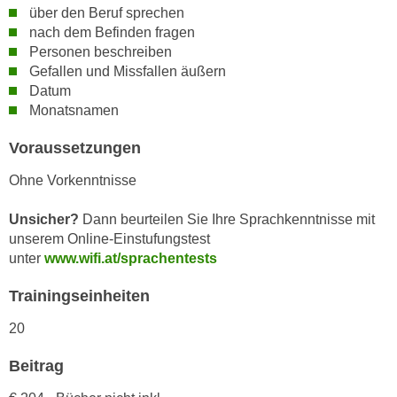
h
über den Beruf sprechen
e
u
nach dem Befinden fragen
r
t
Personen beschreiben
e
z
Gefallen und Missfallen äußern
n
Datum
a
“
Monatsnamen
b
k
k
l
Voraussetzungen
o
i
m
Ohne Vorkenntnisse
c
m
k
e
Unsicher?
Dann beurteilen Sie Ihre Sprachkenntnisse mit
e
unserem Online-Einstufungstest
n
n
unter
www.wifi.at/sprachentests
z
,
w
v
Trainingseinheiten
i
e
s
20
r
c
w
Beitrag
h
e
e
n