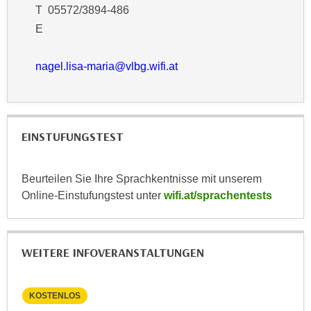
k
T 05572/3894-486
z
i
w
E
e
e
-
c
nagel.lisa-maria@vlbg.wifi.at
S
k
e
e
t
n
z
u
EINSTUFUNGSTEST
u
n
n
d
g
u
Beurteilen Sie Ihre Sprachkentnisse mit unserem
z
m
Online-Einstufungstest unter
wifi.at/sprachentests
u
f
s
ü
t
r
WEITERE INFOVERANSTALTUNGEN
i
S
m
i
m
e
KOSTENLOS
KO
e
r