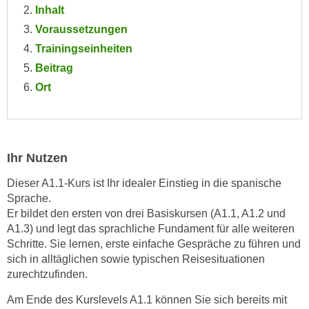
Inhalt
e
e
n
Voraussetzungen
n
e
Trainingseinheiten
o
i
t
Beitrag
n
w
Ort
s
e
e
n
t
d
z
i
Ihr Nutzen
e
g
n
s
Dieser A1.1‑Kurs ist Ihr idealer Einstieg in die spanische
,
i
Sprache.
w
Er bildet den ersten von drei Basiskursen (A1.1, A1.2 und
n
e
A1.3) und legt das sprachliche Fundament für alle weiteren
d
l
Schritte. Sie lernen, erste einfache Gespräche zu führen und
.
c
sich in alltäglichen sowie typischen Reisesituationen
W
zurechtzufinden.
h
e
e
n
Am Ende des Kurslevels A1.1 können Sie sich bereits mit
s