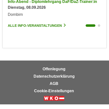
in
Info-Abend - Diplomlehrgang DaF/DaZ-Trainer:in
Inf
n
e
Dienstag, 08.09.2026
Die
,
l
Dornbirn
Dor
g
e
e
v
ALLE INFO-VERANSTALTUNGEN
ALL
l
a
a
n
n
t
g
e
e
I
n
n
I
h
h
Offenlegung
a
r
l
Datenschutzerklärung
e
t
AGB
d
e
Cookie-Einstellungen
u
a
r
n
c
z
h