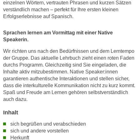
n
einzelnen Wörtern, vertrauten Phrasen und kurzen Sätzen
i
verständlich machen – perfekt für Ihre ersten kleinen
S
c
Erfolgserlebnisse auf Spanisch.
i
h
e
n
a
Sprachen lernen am Vormittag mit einer Native
i
Speakerin.
u
c
f
Wir richten uns nach den Bedürfnissen und dem Lerntempo
h
„
der Gruppe. Das aktuelle Lehrbuch zieht einen roten Faden
t
A
durchs Programm.
Gleichzeitig sind Sie eingeladen, die
d
l
Inhalte aktiv mitzubestimmen. Native Speaker:innen
e
l
garantieren authentische Interaktionen und stellen sicher,
m
e
dass die interkulturelle Kommunikation nicht zu kurz kommt.
D
a
Spaß und Freude am Lernen gehören selbstverständlich
a
auch dazu.
k
t
z
Inhalt
e
e
n
p
sich begrüßen und verabschieden
s
t
sich und andere vorstellen
c
i
Herkunft