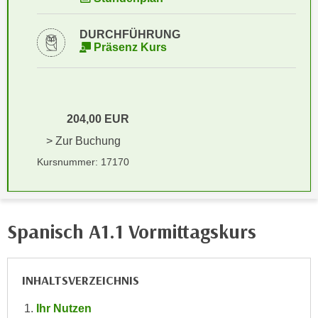
i
e
k
F
DURCHFÜHRUNG
a
u
Präsenz Kurs
n
n
i
k
s
t
c
i
204,00 EUR
h
o
> Zur Buchung
e
n
n
Kursnummer: 17170
d
U
e
n
r
t
W
Spanisch A1.1 Vormittagskurs
e
e
r
b
n
s
e
INHALTSVERZEICHNIS
e
h
i
Ihr Nutzen
m
t