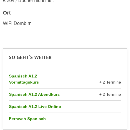
€ 204,- Bücher nicht inkl.
n
d
E
Ort
e
U
n
WIFI Dornbirn
-
w
U
i
S
r
A
z
u
i
SO GEHT`S WEITER
n
e
t
l
e
Spanisch A1.2
o
r
Vormittagskurs
+ 2 Termine
r
w
i
Spanisch A1.2 Abendkurs
+ 2 Termine
o
e
r
n
Spanisch A1.2 Live Online
f
t
e
i
Fernweh Spanisch
n
e
h