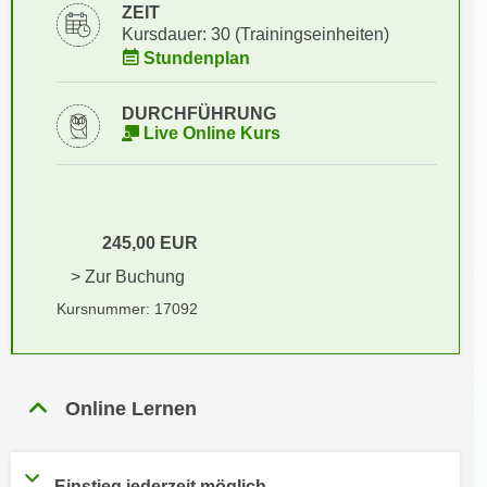
i
ZEIT
e
k
Kursdauer: 30 (Trainingseinheiten)
F
Stundenplan
a
u
n
n
i
DURCHFÜHRUNG
k
Live Online Kurs
s
t
c
i
h
o
e
n
n
245,00 EUR
d
U
> Zur Buchung
e
n
r
Kursnummer: 17092
t
W
e
e
r
b
n
Online Lernen
s
e
e
h
i
m
t
Einstieg jederzeit möglich