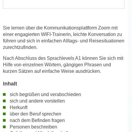
n
i
S
c
i
h
e
Sie lernen über die Kommunikationsplattform Zoom mit
n
a
einer engagierten WIFI-Trainerin, leichte Konversation zu
i
u
führen und sich in einfachen Alltags- und Reisesituationen
c
f
zurechtzufinden.
h
„
t
Nach Abschluss des Sprachlevels A1 können Sie sich mit
A
d
Hilfe von einzelnen Wörtern, gängigen Phrasen und
l
e
kurzen Sätzen auf einfache Weise ausdrücken.
l
m
e
Inhalt
D
a
a
k
sich begrüßen und verabschieden
t
sich und andere vorstellen
z
e
Herkunft
e
n
über den Beruf sprechen
p
s
nach dem Befinden fragen
t
Personen beschreiben
c
i