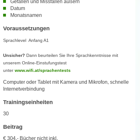
Gefallen und Missfallen äußern
h
e
Datum
u
r
Monatsnamen
t
e
z
n
Voraussetzungen
a
“
b
Sprachlevel Anfang A1
k
k
l
o
Unsicher?
Dann beurteilen Sie Ihre Sprachkenntnisse mit
i
m
unserem Online-Einstufungstest
c
m
unter
www.wifi.at/sprachentests
k
e
e
Computer oder Tablet mit Kamera und Mikrofon, schnelle
n
n
Internetverbindung
z
,
w
Trainingseinheiten
v
i
e
30
s
r
c
w
Beitrag
h
e
e
€ 304,- Bücher nicht inkl.
n