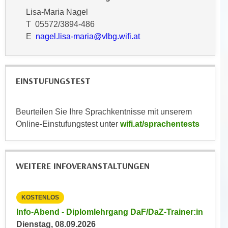
k
z
Lisa-Maria Nagel
i
w
T 05572/3894-486
e
e
E
nagel.lisa-maria@vlbg.wifi.at
-
c
S
k
e
e
t
EINSTUFUNGSTEST
n
z
u
u
n
Beurteilen Sie Ihre Sprachkentnisse mit unserem
n
d
Online-Einstufungstest unter
wifi.at/sprachentests
g
u
z
m
u
f
s
WEITERE INFOVERANSTALTUNGEN
ü
t
r
i
S
KOSTENLOS
KOST
m
i
m
r:in
Info-Abend - Diplomlehrgang DaF/DaZ-Trainer:in
Info-
e
e
Dienstag, 08.09.2026
Diens
r