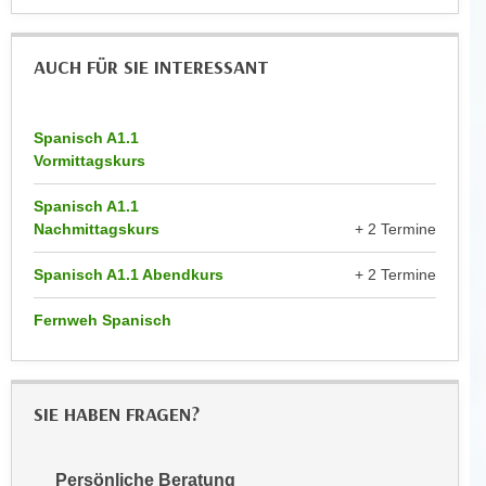
r
a
t
b
e
AUCH FÜR SIE INTERESSANT
e
C
n
o
.
o
Spanisch A1.1
W
Vormittagskurs
k
e
i
Spanisch A1.1
n
e
Nachmittagskurs
+ 2 Termine
n
s
S
z
Spanisch A1.1 Abendkurs
+ 2 Termine
i
u
e
A
Fernweh Spanisch
d
n
e
a
r
l
SIE HABEN FRAGEN?
C
y
o
s
o
e
Persönliche Beratung