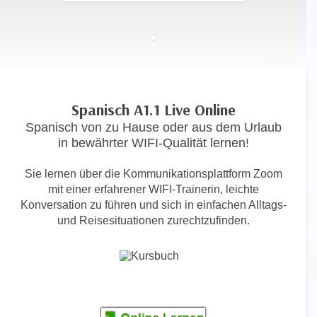
c
i
h
m
t
m
e
u
n
n
S
g
Spanisch A1.1 Live Online
i
v
Spanisch von zu Hause oder aus dem Urlaub
e
e
in bewährter WIFI-Qualität lernen!
,
r
d
w
Sie lernen über die Kommunikationsplattform Zoom
a
e
mit einer erfahrener WIFI-Trainerin, leichte
s
n
Konversation zu führen und sich in einfachen Alltags-
s
d
und Reisesituationen zurechtzufinden.
w
e
i
n
r
w
a
i
u
r
c