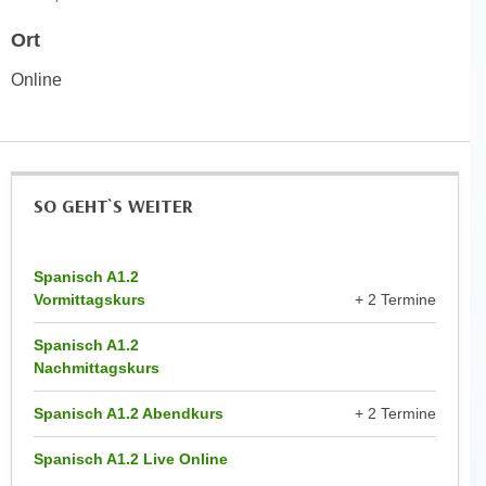
n
d
Ort
E
e
U
n
Online
-
w
U
i
S
r
A
z
u
SO GEHT`S WEITER
i
n
e
t
l
e
Spanisch A1.2
o
Vormittagskurs
+ 2 Termine
r
r
w
i
Spanisch A1.2
o
e
Nachmittagskurs
r
n
f
Spanisch A1.2 Abendkurs
+ 2 Termine
t
e
i
n
Spanisch A1.2 Live Online
e
h