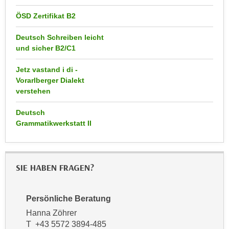
k
z
i
ÖSD Zertifikat B2
w
e
e
Deutsch Schreiben leicht
-
c
und sicher B2/C1
S
k
e
e
Jetz vastand i di -
t
Vorarlberger Dialekt
n
z
verstehen
u
u
n
Deutsch
n
d
Grammatikwerkstatt II
g
u
z
m
u
f
s
SIE HABEN FRAGEN?
ü
t
r
i
S
Persönliche Beratung
m
i
m
Hanna Zöhrer
e
T +43 5572 3894-485
e
r