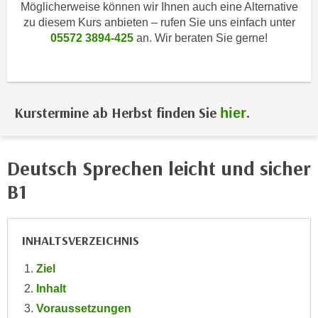
i
Möglicherweise können wir Ihnen auch eine Alternative
e
k
zu diesem Kurs anbieten – rufen Sie uns einfach unter
F
05572 3894-425
an. Wir beraten Sie gerne!
a
u
n
n
i
k
s
t
c
Kurstermine ab Herbst finden Sie
.
hier
i
h
o
e
n
n
Deutsch Sprechen leicht und sicher
d
U
e
B1
n
r
t
W
e
e
INHALTSVERZEICHNIS
r
b
n
s
Ziel
e
e
Inhalt
h
i
Voraussetzungen
m
t