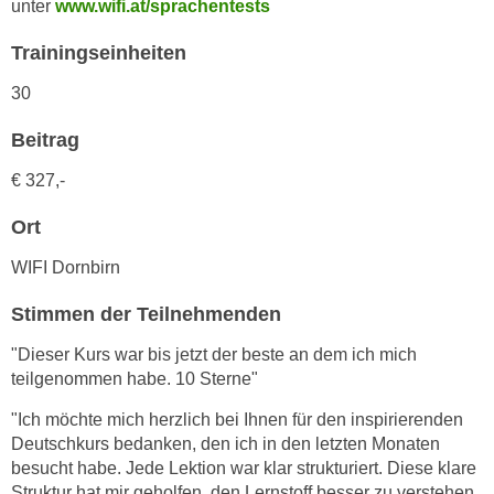
unter
www.wifi.at/sprachentests
h
e
u
r
Trainingseinheiten
t
e
z
30
n
a
“
Beitrag
b
k
k
l
€ 327,-
o
i
m
Ort
c
m
k
WIFI Dornbirn
e
e
n
n
Stimmen der Teilnehmenden
z
,
w
"Dieser Kurs war bis jetzt der beste an dem ich mich
v
i
teilgenommen habe. 10 Sterne"
e
s
r
"Ich möchte mich herzlich bei Ihnen für den inspirierenden
c
w
Deutschkurs bedanken, den ich in den letzten Monaten
h
e
besucht habe. Jede Lektion war klar strukturiert. Diese klare
e
Struktur hat mir geholfen, den Lernstoff besser zu verstehen
n