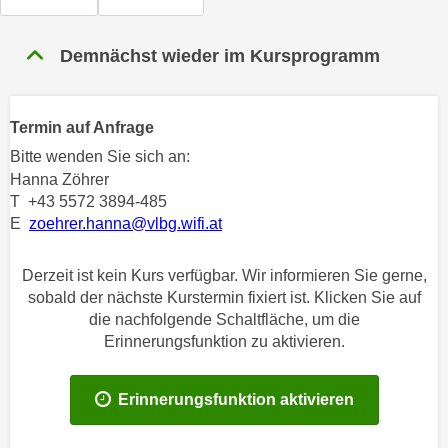
n
h
u
C
Demnächst wieder im Kursprogramm
r
o
C
o
o
k
o
Termin auf Anfrage
i
k
Bitte wenden Sie sich an:
e
i
Hanna Zöhrer
s
e
T +43 5572 3894-485
v
s
E
zoehrer.hanna@vlbg.wifi.at
o
,
n
d
Derzeit ist kein Kurs verfügbar. Wir informieren Sie gerne,
U
i
sobald der nächste Kurstermin fixiert ist. Klicken Sie auf
S
e
die nachfolgende Schaltfläche, um die
-
Erinnerungsfunktion zu aktivieren.
f
a
ü
m
r
Erinnerungsfunktion aktivieren
e
d
r
i