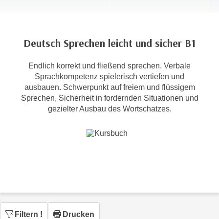
c
i
h
m
t
m
Deutsch Sprechen leicht und sicher B1
e
u
n
n
Endlich korrekt und fließend sprechen. Verbale
S
g
Sprachkompetenz spielerisch vertiefen und
i
v
ausbauen. Schwerpunkt auf freiem und flüssigem
e
e
Sprechen, Sicherheit in fordernden Situationen und
,
r
gezielter Ausbau des Wortschatzes.
d
w
a
e
s
n
s
d
w
e
i
n
r
w
a
i
u
r
Filtern
!
Drucken
c