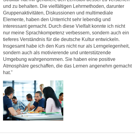
n
und zu behalten. Die vielfältigen Lehrmethoden, darunter
d
E
Gruppenaktivitäten, Diskussionen und multimediale
e
U
Elemente, haben den Unterricht sehr lebendig und
n
interessant gemacht. Durch diese Vielfalt konnte ich nicht
-
w
nur meine Sprachkompetenz verbessern, sondern auch ein
U
i
tieferes Verständnis für die deutsche Kultur entwickeln.
S
r
Insgesamt habe ich den Kurs nicht nur als Lerngelegenheit,
A
z
sondern auch als motivierende und unterstützende
u
i
Umgebung wahrgenommen. Sie haben eine positive
n
e
Atmosphäre geschaffen, die das Lernen angenehm gemacht
t
l
hat."
e
o
r
r
w
i
o
e
r
n
f
t
e
i
n
e
h