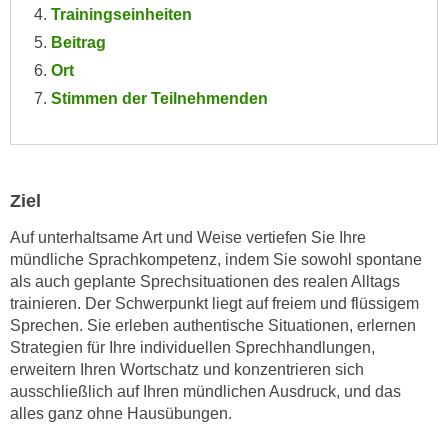
Trainingseinheiten
e
e
n
Beitrag
n
e
Ort
o
i
t
Stimmen der Teilnehmenden
n
w
s
e
e
n
t
d
Ziel
z
i
e
Auf unterhaltsame Art und Weise vertiefen Sie Ihre
g
n
mündliche Sprachkompetenz, indem Sie sowohl spontane
s
,
als auch geplante Sprechsituationen des realen Alltags
i
w
trainieren. Der Schwerpunkt liegt auf freiem und flüssigem
n
Sprechen. Sie erleben authentische Situationen, erlernen
e
d
Strategien für Ihre individuellen Sprechhandlungen,
l
.
erweitern Ihren Wortschatz und konzentrieren sich
c
W
ausschließlich auf Ihren mündlichen Ausdruck, und das
h
e
alles ganz ohne Hausübungen.
e
n
s