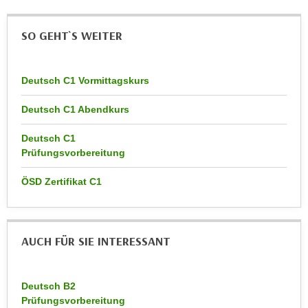
r
a
t
b
SO GEHT`S WEITER
e
e
C
n
o
Deutsch C1 Vormittagskurs
.
o
W
k
Deutsch C1 Abendkurs
e
i
n
e
Deutsch C1
n
Prüfungsvorbereitung
s
S
z
i
ÖSD Zertifikat C1
u
e
A
d
n
e
a
AUCH FÜR SIE INTERESSANT
r
l
C
y
o
s
Deutsch B2
o
Prüfungsvorbereitung
e