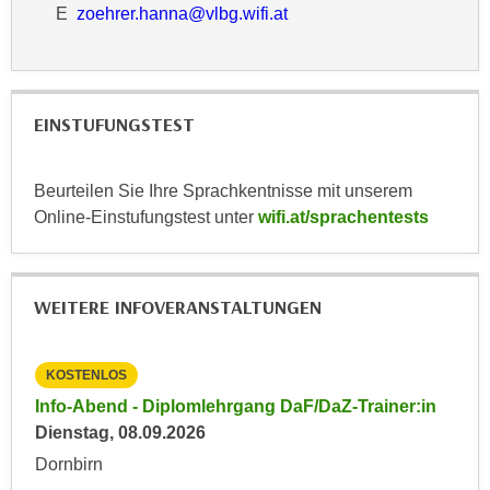
E
zoehrer.hanna@vlbg.wifi.at
n
e
,
l
g
e
e
v
l
EINSTUFUNGSTEST
a
a
n
n
t
Beurteilen Sie Ihre Sprachkentnisse mit unserem
g
e
Online-Einstufungstest unter
wifi.at/sprachentests
e
I
n
n
I
h
WEITERE INFOVERANSTALTUNGEN
h
a
r
l
e
t
KOSTENLOS
KO
d
e
in
Info-Abend - Diplomlehrgang DaF/DaZ-Trainer:in
Inf
u
a
Dienstag, 08.09.2026
Die
r
n
c
Dornbirn
Dor
z
h