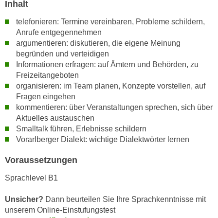
Inhalt
n
i
S
telefonieren: Termine vereinbaren, Probleme schildern,
c
i
Anrufe entgegennehmen
h
e
argumentieren: diskutieren, die eigene Meinung
n
a
begründen und verteidigen
i
u
Informationen erfragen: auf Ämtern und Behörden, zu
c
f
Freizeitangeboten
h
„
organisieren: im Team planen, Konzepte vorstellen, auf
t
Fragen eingehen
A
d
kommentieren: über Veranstaltungen sprechen, sich über
l
e
Aktuelles austauschen
l
m
Smalltalk führen, Erlebnisse schildern
e
Vorarlberger Dialekt: wichtige Dialektwörter lernen
D
a
a
k
Voraussetzungen
t
z
e
Sprachlevel B1
e
n
p
s
Unsicher?
Dann beurteilen Sie Ihre Sprachkenntnisse mit
t
c
unserem Online-Einstufungstest
i