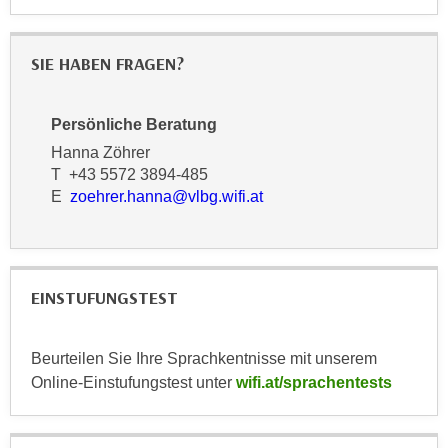
u
d
z
i
e
SIE HABEN FRAGEN?
e
i
C
g
o
Persönliche Beratung
e
o
n
Hanna Zöhrer
k
T +43 5572 3894-485
.
i
E
zoehrer.hanna@vlbg.wifi.at
U
e
m
s
I
e
h
r
n
EINSTUFUNGSTEST
h
e
o
n
Beurteilen Sie Ihre Sprachkentnisse mit unserem
b
d
Online-Einstufungstest unter
wifi.at/sprachentests
e
a
n
r
e
ü