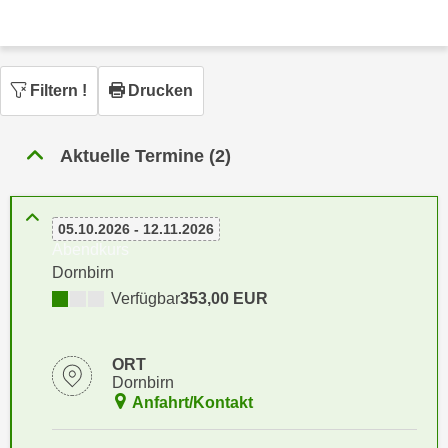
n
h
u
C
r
o
C
Filtern
!
Drucken
o
o
k
o
i
k
Aktuelle Termine (2)
e
i
s
e
v
s
05.10.2026 - 12.11.2026
o
,
Abendkurs
n
d
Dornbirn
U
i
Verfügbar
353,00 EUR
S
e
-
f
a
ORT
ü
Dornbirn
m
r
Anfahrt/Kontakt
e
d
r
i