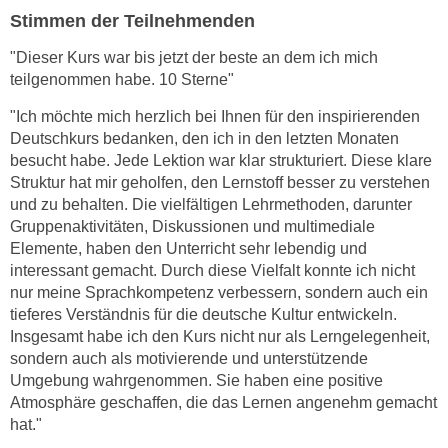
r
Stimmen der Teilnehmenden
a
t
b
e
"Dieser Kurs war bis jetzt der beste an dem ich mich
e
C
teilgenommen habe. 10 Sterne"
n
o
"Ich möchte mich herzlich bei Ihnen für den inspirierenden
.
o
Deutschkurs bedanken, den ich in den letzten Monaten
W
k
besucht habe. Jede Lektion war klar strukturiert. Diese klare
e
i
Struktur hat mir geholfen, den Lernstoff besser zu verstehen
n
e
und zu behalten. Die vielfältigen Lehrmethoden, darunter
n
s
Gruppenaktivitäten, Diskussionen und multimediale
S
z
Elemente, haben den Unterricht sehr lebendig und
i
interessant gemacht. Durch diese Vielfalt konnte ich nicht
u
e
nur meine Sprachkompetenz verbessern, sondern auch ein
A
d
tieferes Verständnis für die deutsche Kultur entwickeln.
n
e
Insgesamt habe ich den Kurs nicht nur als Lerngelegenheit,
a
sondern auch als motivierende und unterstützende
r
l
Umgebung wahrgenommen. Sie haben eine positive
C
y
Atmosphäre geschaffen, die das Lernen angenehm gemacht
o
s
hat."
o
e