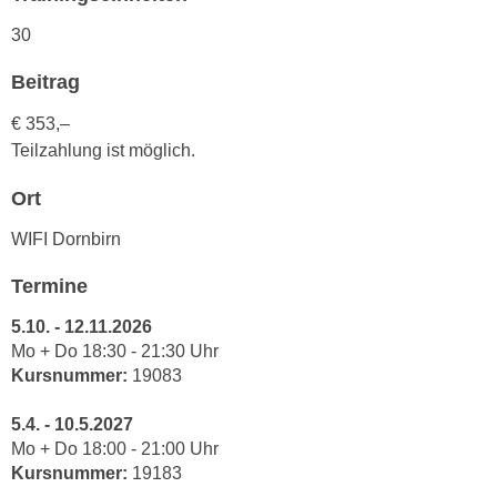
n
d
30
E
e
U
n
Beitrag
-
w
U
€ 353,–
i
S
Teilzahlung ist möglich.
r
A
z
Ort
u
i
n
e
WIFI Dornbirn
t
l
e
Termine
o
r
r
5.10. - 12.11.2026
w
i
Mo + Do 18:30 - 21:30 Uhr
o
e
Kursnummer:
19083
r
n
f
5.4. - 10.5.2027
t
e
Mo + Do 18:00 - 21:00 Uhr
i
n
Kursnummer:
19183
e
h