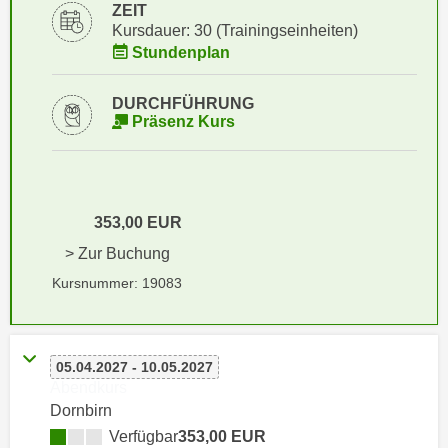
i
ZEIT
e
Kursdauer: 30 (Trainingseinheiten)
k
F
Stundenplan
a
u
n
n
i
DURCHFÜHRUNG
k
Präsenz Kurs
s
t
c
i
h
o
e
n
353,00 EUR
n
d
U
> Zur Buchung
e
n
r
Kursnummer: 19083
t
W
e
e
r
b
n
05.04.2027 - 10.05.2027
s
Abendkurs
e
e
Dornbirn
h
i
Verfügbar
353,00 EUR
m
t