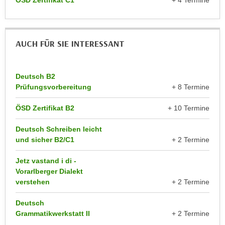
ÖSD Zertifikat C1
+ 4 Termine
n
e
,
l
g
e
AUCH FÜR SIE INTERESSANT
e
v
l
a
a
n
Deutsch B2
n
t
Prüfungsvorbereitung
+ 8 Termine
g
e
e
I
ÖSD Zertifikat B2
+ 10 Termine
n
n
I
Deutsch Schreiben leicht
h
und sicher B2/C1
+ 2 Termine
h
a
r
l
Jetz vastand i di -
e
t
Vorarlberger Dialekt
d
e
verstehen
+ 2 Termine
u
a
r
Deutsch
n
c
Grammatikwerkstatt II
+ 2 Termine
z
h