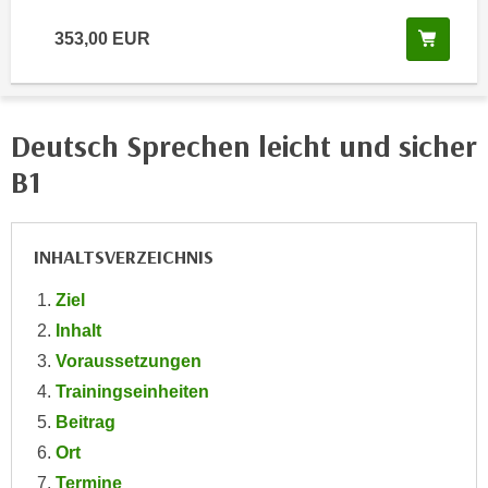
e
e
Kurs 
353,00 EUR
n
n
e
o
i
t
n
w
Deutsch Sprechen leicht und sicher
s
e
e
B1
n
t
d
z
i
e
INHALTSVERZEICHNIS
g
n
s
Ziel
,
i
w
Inhalt
n
e
Voraussetzungen
d
l
.
Trainingseinheiten
c
W
Beitrag
h
e
Ort
e
n
Termine
s