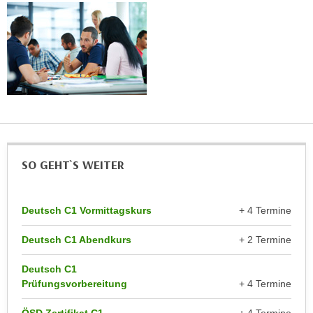
k
z
i
w
e
e
-
c
S
k
e
e
t
n
z
u
u
n
n
d
SO GEHT`S WEITER
g
u
z
m
u
Deutsch C1 Vormittagskurs
+ 4 Termine
f
s
ü
t
Deutsch C1 Abendkurs
+ 2 Termine
r
i
S
Deutsch C1
m
i
Prüfungsvorbereitung
+ 4 Termine
m
e
e
r