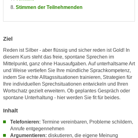
n
i
Stimmen der Teilnehmenden
S
c
i
h
e
n
a
i
Ziel
u
c
f
Reden ist Silber - aber flüssig und sicher reden ist Gold! In
h
„
diesem Kurs steht das freie, spontane Sprechen im
t
A
Mittelpunkt, ganz ohne Hausaufgaben. Auf unterhaltsame Art
d
l
und Weise vertiefen Sie Ihre mündliche Sprachkompetenz,
e
l
indem Sie echte Alltagssituationen trainieren, Strategien für
m
e
Ihre individuellen Sprechsituationen entwickeln und Ihren
D
Wortschatz gezielt erweitern. Ob geplantes Gespräch oder
a
a
spontane Unterhaltung - hier werden Sie fit für beides.
k
t
z
Inhalt
e
e
n
p
Telefonieren:
Termine vereinbaren, Probleme schildern,
s
t
Anrufe entgegennehmen
c
i
Argumentieren:
diskutieren, die eigene Meinung