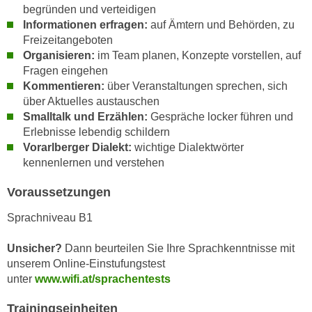
h
begründen und verteidigen
e
u
Informationen erfragen:
auf Ämtern und Behörden, zu
r
t
Freizeitangeboten
e
z
Organisieren:
im Team planen, Konzepte vorstellen, auf
n
Fragen eingehen
a
“
Kommentieren:
über Veranstaltungen sprechen, sich
b
k
über Aktuelles austauschen
k
l
Smalltalk und Erzählen:
Gespräche locker führen und
o
i
Erlebnisse lebendig schildern
m
c
Vorarlberger Dialekt:
wichtige Dialektwörter
m
k
kennenlernen und verstehen
e
e
n
Voraussetzungen
n
z
,
Sprachniveau B1
w
v
i
e
Unsicher?
Dann beurteilen Sie Ihre Sprachkenntnisse mit
s
r
unserem Online-Einstufungstest
c
w
unter
www.wifi.at/sprachentests
h
e
e
Trainingseinheiten
n