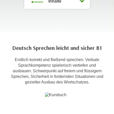
Inhalte
c
i
h
m
t
m
e
u
n
n
S
g
i
v
e
Deutsch Sprechen leicht und sicher B1
e
,
r
d
Endlich korrekt und fließend sprechen. Verbale
w
a
Sprachkompetenz spielerisch vertiefen und
e
ausbauen. Schwerpunkt auf freiem und flüssigem
s
n
Sprechen, Sicherheit in fordernden Situationen und
s
d
gezielter Ausbau des Wortschatzes.
w
e
i
n
r
w
a
i
u
r
c