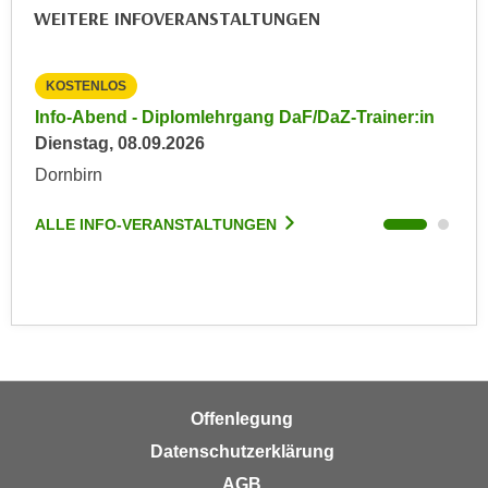
n
WEITERE INFOVERANSTALTUNGEN
b
p
e
e
r
r
KOSTENLOS
KO
h
s
in
Info-Abend - Diplomlehrgang DaF/DaZ-Trainer:in
Inf
i
o
Dienstag, 08.09.2026
Die
n
n
a
Dornbirn
Dor
e
u
n
ALLE INFO-VERANSTALTUNGEN
ALL
s
b
e
e
i
z
n
o
e
g
a
e
n
n
g
Offenlegung
e
e
Datenschutzerklärung
n
n
D
AGB
e