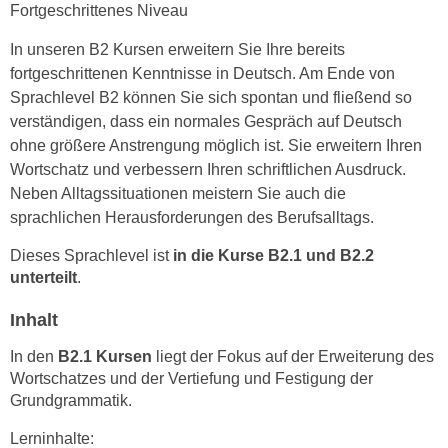
n
Fortgeschrittenes Niveau
i
S
c
In unseren B2 Kursen erweitern Sie Ihre bereits
i
h
fortgeschrittenen Kenntnisse in Deutsch. Am Ende von
e
n
Sprachlevel B2 können Sie sich spontan und fließend so
a
i
verständigen, dass ein normales Gespräch auf Deutsch
u
c
ohne größere Anstrengung möglich ist. Sie erweitern Ihren
f
h
Wortschatz und verbessern Ihren schriftlichen Ausdruck.
„
t
Neben Alltagssituationen meistern Sie auch die
A
d
sprachlichen Herausforderungen des Berufsalltags.
l
e
l
Dieses Sprachlevel ist
in die Kurse B2.1 und B2.2
m
e
unterteilt
.
D
a
a
Inhalt
k
t
z
In den
B2.1 Kursen
liegt der Fokus auf der Erweiterung des
e
e
Wortschatzes und der Vertiefung und Festigung der
n
p
Grundgrammatik.
s
t
c
Lerninhalte:
i