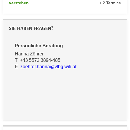
verstehen
+ 2 Termine
n
e
,
l
g
e
e
SIE HABEN FRAGEN?
v
l
a
a
n
Persönliche Beratung
n
t
g
Hanna Zöhrer
e
e
T +43 5572 3894-485
I
E
zoehrer.hanna@vlbg.wifi.at
n
n
I
h
h
a
r
l
e
t
d
e
u
a
r
n
c
z
h