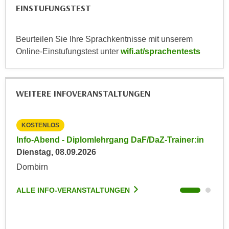
u
EINSTUFUNGSTEST
d
z
i
e
e
Beurteilen Sie Ihre Sprachkentnisse mit unserem
i
C
Online-Einstufungstest unter
wifi.at/sprachentests
g
o
e
o
n
k
.
WEITERE INFOVERANSTALTUNGEN
i
U
e
m
s
KOSTENLOS
KO
I
e
h
in
Info-Abend - Diplomlehrgang DaF/DaZ-Trainer:in
Inf
r
n
Dienstag, 08.09.2026
Die
h
e
Dornbirn
Dor
o
n
b
d
ALLE INFO-VERANSTALTUNGEN
ALL
e
a
n
r
e
ü