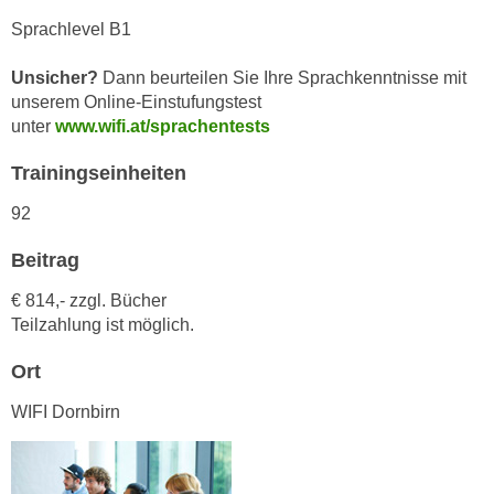
n
d
Sprachlevel B1
E
e
U
Unsicher?
Dann beurteilen Sie Ihre Sprachkenntnisse mit
n
-
unserem Online-Einstufungstest
w
U
unter
www.wifi.at/sprachentests
i
S
r
Trainingseinheiten
A
z
u
i
92
n
e
t
Beitrag
l
e
o
€ 814,- zzgl. Bücher
r
r
Teilzahlung ist möglich.
w
i
o
e
Ort
r
n
WIFI Dornbirn
f
t
e
i
n
e
h