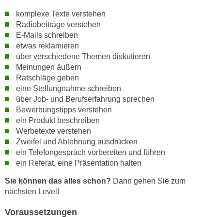
h
e
komplexe Texte verstehen
u
r
Radiobeiträge verstehen
t
e
E-Mails schreiben
z
n
etwas reklamieren
a
“
über verschiedene Themen diskutieren
b
k
Meinungen äußern
k
l
Ratschläge geben
o
eine Stellungnahme schreiben
i
m
über Job- und Berufserfahrung sprechen
c
m
Bewerbungstipps verstehen
k
e
ein Produkt beschreiben
e
Werbetexte verstehen
n
n
Zweifel und Ablehnung ausdrücken
z
,
ein Telefongespräch vorbereiten und führen
w
v
ein Referat, eine Präsentation halten
i
e
s
Sie können das alles schon?
Dann gehen Sie zum
r
c
nächsten Level!
w
h
e
Voraussetzungen
e
n