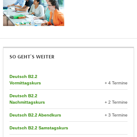
r
a
t
b
e
e
C
n
o
.
o
W
k
e
i
SO GEHT`S WEITER
n
e
n
s
S
z
Deutsch B2.2
i
u
Vormittagskurs
+ 4 Termine
e
A
d
Deutsch B2.2
n
Nachmittagskurs
+ 2 Termine
e
a
r
l
Deutsch B2.2 Abendkurs
+ 3 Termine
C
y
o
s
Deutsch B2.2 Samstagskurs
o
e