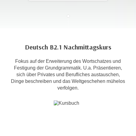
c
i
h
m
t
m
e
u
n
n
S
g
Deutsch B2.1 Nachmittagskurs
i
v
e
e
Fokus auf der Erweiterung des Wortschatzes und
,
r
Festigung der Grundgrammatik. U.a. Präsentieren,
d
w
sich über Privates und Berufliches austauschen,
a
e
Dinge beschreiben und das Weltgeschehen mühelos
s
n
verfolgen.
s
d
w
e
i
n
r
w
a
i
u
r
c