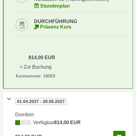
i
e
Stundenplan
k
F
a
u
DURCHFÜHRUNG
n
n
Präsenz Kurs
i
k
s
t
c
i
h
o
814,00 EUR
e
n
> Zur Buchung
n
d
U
Kursnummer: 18063
e
n
r
t
W
e
e
01.04.2027 - 28.06.2027
r
b
Tageskurs
n
s
Dornbirn
e
e
Verfügbar
814,00 EUR
h
i
m
t