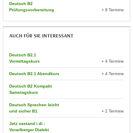
k
Deutsch B2
z
i
Prüfungsvorbereitung
+ 8 Termine
w
e
e
-
c
S
k
AUCH FÜR SIE INTERESSANT
e
e
t
n
z
u
Deutsch B2.1
u
Vormittagskurs
+ 4 Termine
n
n
d
g
Deutsch B2.1 Abendkurs
+ 4 Termine
u
z
m
Deutsch B2 Kompakt
u
f
Samstagskurs
s
ü
t
r
Deutsch Sprechen leicht
i
und sicher B1
+ 2 Termine
S
m
i
m
Jetz vastand i di -
e
Vorarlberger Dialekt
e
r