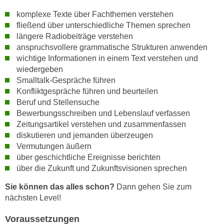
h
e
komplexe Texte über Fachthemen verstehen
u
r
fließend über unterschiedliche Themen sprechen
t
e
längere Radiobeiträge verstehen
z
n
anspruchsvollere grammatische Strukturen anwenden
a
“
wichtige Informationen in einem Text verstehen und
b
k
wiedergeben
k
l
Smalltalk-Gespräche führen
o
Konfliktgespräche führen und beurteilen
i
m
Beruf und Stellensuche
c
m
Bewerbungsschreiben und Lebenslauf verfassen
k
e
Zeitungsartikel verstehen und zusammenfassen
e
diskutieren und jemanden überzeugen
n
n
Vermutungen äußern
z
,
über geschichtliche Ereignisse berichten
w
v
über die Zukunft und Zukunftsvisionen sprechen
i
e
s
Sie können das alles schon?
Dann gehen Sie zum
r
c
nächsten Level!
w
h
e
Voraussetzungen
e
n