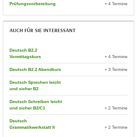
k
Prüfungsvorbereitung
+ 4 Termine
z
i
w
e
e
-
c
AUCH FÜR SIE INTERESSANT
S
k
e
e
t
n
Deutsch B2.2
z
u
Vormittagskurs
+ 4 Termine
u
n
n
Deutsch B2.2 Abendkurs
+ 3 Termine
d
g
u
Deutsch Sprechen leicht
z
m
und sicher B2
u
f
s
ü
Deutsch Schreiben leicht
t
r
und sicher B2/C1
+ 2 Termine
i
S
m
Deutsch
i
m
Grammatikwerkstatt II
+ 2 Termine
e
e
r