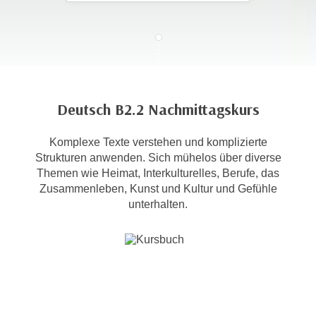
c
i
h
m
t
m
e
u
n
n
S
g
Deutsch B2.2 Nachmittagskurs
i
v
e
e
Komplexe Texte verstehen und komplizierte
,
r
Strukturen anwenden. Sich mühelos über diverse
d
w
Themen wie Heimat, Interkulturelles, Berufe, das
a
e
Zusammenleben, Kunst und Kultur und Gefühle
s
n
unterhalten.
s
d
w
e
i
n
r
w
a
i
u
r
c