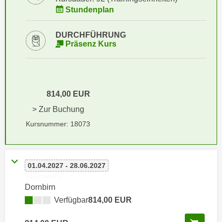
i
e
Stundenplan
k
F
a
u
DURCHFÜHRUNG
n
n
Präsenz Kurs
i
k
s
t
c
i
h
o
814,00 EUR
e
n
> Zur Buchung
n
d
U
Kursnummer: 18073
e
n
r
t
W
e
e
01.04.2027 - 28.06.2027
r
b
Tageskurs
n
s
Dornbirn
e
e
Verfügbar
814,00 EUR
h
i
m
t