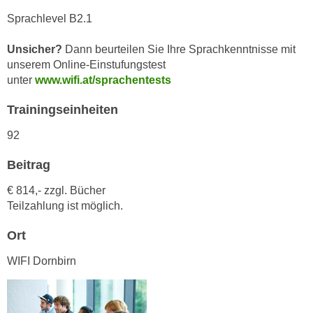
n
d
Sprachlevel B2.1
E
e
U
Unsicher?
Dann beurteilen Sie Ihre Sprachkenntnisse mit
n
-
unserem Online-Einstufungstest
w
U
unter
www.wifi.at/sprachentests
i
S
r
Trainingseinheiten
A
z
u
i
92
n
e
t
Beitrag
l
e
o
€ 814,- zzgl. Bücher
r
r
Teilzahlung ist möglich.
w
i
o
e
Ort
r
n
WIFI Dornbirn
f
t
e
i
n
e
h