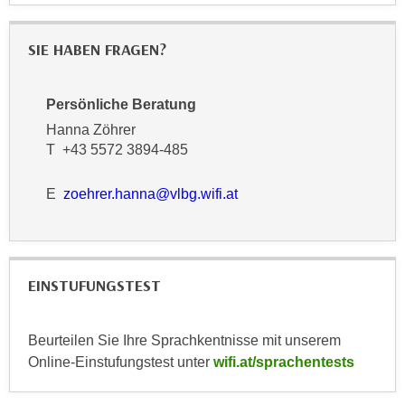
n
e
,
l
SIE HABEN FRAGEN?
g
e
e
v
l
Persönliche Beratung
a
a
n
Hanna Zöhrer
n
T +43 5572 3894-485
t
g
e
e
E
zoehrer.hanna@vlbg.wifi.at
I
n
n
I
h
h
a
r
l
EINSTUFUNGSTEST
e
t
d
e
u
Beurteilen Sie Ihre Sprachkentnisse mit unserem
a
r
Online-Einstufungstest unter
wifi.at/sprachentests
n
c
z
h