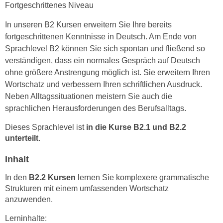
n
Fortgeschrittenes Niveau
i
S
c
In unseren B2 Kursen erweitern Sie Ihre bereits
i
h
fortgeschrittenen Kenntnisse in Deutsch. Am Ende von
e
n
Sprachlevel B2 können Sie sich spontan und fließend so
a
i
verständigen, dass ein normales Gespräch auf Deutsch
u
c
ohne größere Anstrengung möglich ist. Sie erweitern Ihren
f
h
Wortschatz und verbessern Ihren schriftlichen Ausdruck.
„
t
Neben Alltagssituationen meistern Sie auch die
A
d
sprachlichen Herausforderungen des Berufsalltags.
l
e
l
Dieses Sprachlevel ist
in die Kurse B2.1 und B2.2
m
e
unterteilt
.
D
a
a
Inhalt
k
t
z
In den
B2.2 Kursen
lernen Sie komplexere grammatische
e
e
Strukturen mit einem umfassenden Wortschatz
n
p
anzuwenden.
s
t
c
Lerninhalte:
i