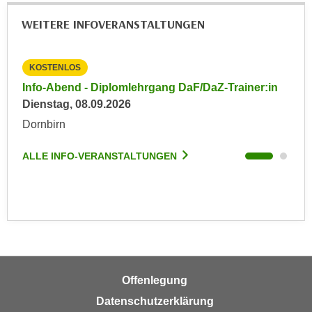
u
d
z
WEITERE INFOVERANSTALTUNGEN
i
e
e
i
C
KOSTENLOS
KO
g
o
in
Info-Abend - Diplomlehrgang DaF/DaZ-Trainer:in
Inf
e
o
Dienstag, 08.09.2026
Die
n
k
.
Dornbirn
Dor
i
U
e
m
ALLE INFO-VERANSTALTUNGEN
ALL
s
I
e
h
r
n
h
e
o
n
b
d
e
a
Offenlegung
n
r
e
Datenschutzerklärung
ü