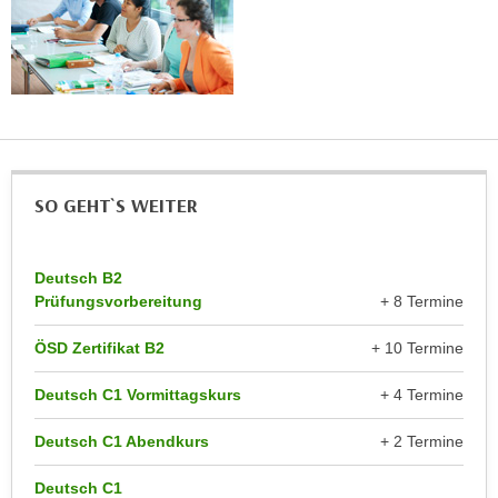
r
a
t
b
e
e
C
n
o
.
o
W
k
e
i
SO GEHT`S WEITER
n
e
n
s
S
z
Deutsch B2
i
u
Prüfungsvorbereitung
+ 8 Termine
e
A
d
ÖSD Zertifikat B2
+ 10 Termine
n
e
a
Deutsch C1 Vormittagskurs
+ 4 Termine
r
l
C
y
Deutsch C1 Abendkurs
+ 2 Termine
o
s
o
e
Deutsch C1