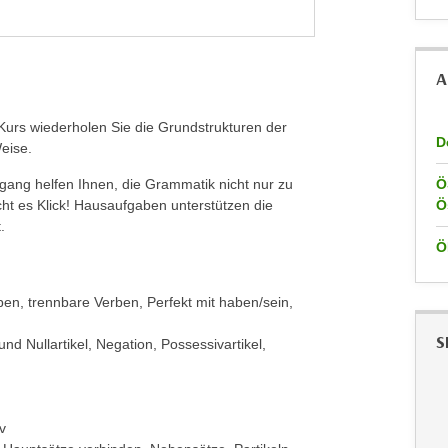
A
Kurs wiederholen Sie die Grundstrukturen der
D
Weise.
gang helfen Ihnen, die Grammatik nicht nur zu
Ö
acht es Klick! Hausaufgaben unterstützen die
Ö
.
Ö
en, trennbare Verben, Perfekt mit haben/sein,
S
r und Nullartikel, Negation, Possessivartikel,
v