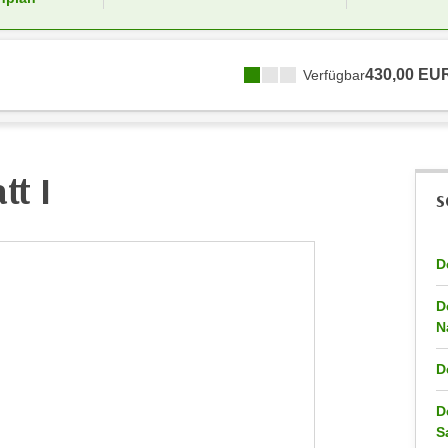
430,00 EU
Verfügbar
tt I
S
D
D
N
D
D
S