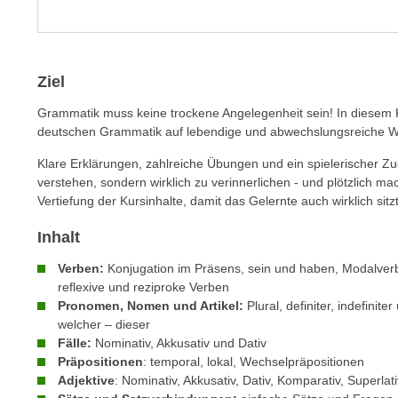
m
t
e
e
n
n
e
Ziel
o
i
t
Grammatik muss keine trockene Angelegenheit sein! In diesem 
n
w
deutschen Grammatik auf lebendige und abwechslungsreiche 
s
e
e
Klare Erklärungen, zahlreiche Übungen und ein spielerischer Zu
n
t
verstehen, sondern wirklich zu verinnerlichen - und plötzlich m
d
Vertiefung der Kursinhalte, damit das Gelernte auch wirklich sitzt
z
i
e
g
Inhalt
n
s
,
Verben:
Konjugation im Präsens, sein und haben, Modalverb
i
w
reflexive und reziproke Verben
n
Pronomen, Nomen und Artikel:
Plural, definiter, indefinite
e
d
welcher – dieser
l
.
Fälle:
Nominativ, Akkusativ und Dativ
c
W
Präpositionen
: temporal, lokal, Wechselpräpositionen
h
e
Adjektive
: Nominativ, Akkusativ, Dativ, Komparativ, Superlati
e