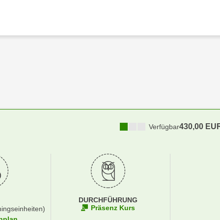
430,00 EU
Verfügbar
DURCHFÜHRUNG
Präsenz Kurs
ningseinheiten)
nplan