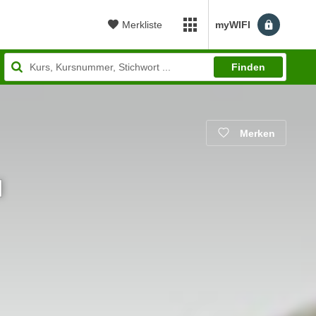
Merkliste
myWIFI
myWIFI Apps öffnen
Finden
Merken
I