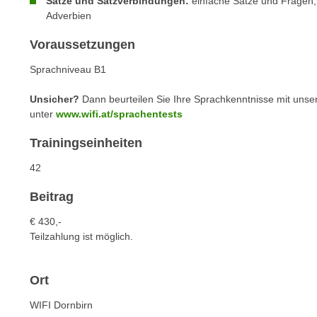
Sätze und Satzverbindungen:
einfache Sätze und Fragen,
n
s
Adverbien
n
i
S
Voraussetzungen
c
i
h
Sprachniveau B1
e
n
a
i
Unsicher?
Dann beurteilen Sie Ihre Sprachkenntnisse mit unse
u
unter
www.wifi.at/sprachentests
c
f
h
„
Trainingseinheiten
t
A
d
42
l
e
l
Beitrag
m
e
D
€ 430,-
a
a
Teilzahlung ist möglich.
k
t
z
e
e
Ort
n
p
s
WIFI Dornbirn
t