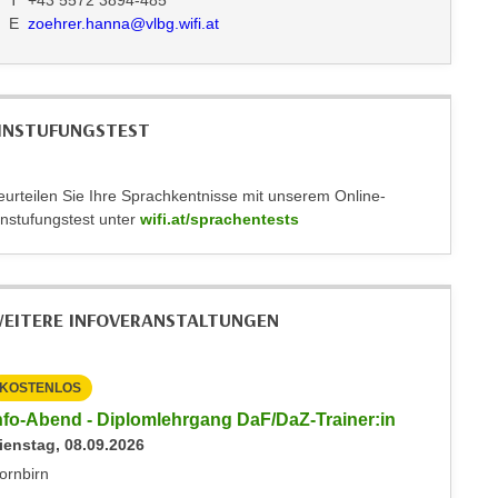
T +43 5572 3894-485
E
zoehrer.hanna@vlbg.wifi.at
INSTUFUNGSTEST
eurteilen Sie Ihre Sprachkentnisse mit unserem Online-
instufungstest unter
wifi.at/sprachentests
EITERE INFOVERANSTALTUNGEN
KOSTENLOS
KOSTEN
nfo-Abend - Diplomlehrgang DaF/DaZ-Trainer:in
Info-Ab
ienstag, 08.09.2026
Dienstag
ornbirn
Dornbirn