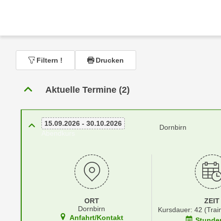
r
c
n
h
u
C
r
o
C
o
Filtern
!
Drucken
o
k
o
i
k
Aktuelle Termine (2)
e
i
s
e
v
s
15.09.2026 - 30.10.2026
Dornbirn
o
,
Abendkurs
n
d
U
i
S
e
-
f
a
ü
m
ORT
ZEIT
r
Dornbirn
Kursdauer: 42 (Trai
e
d
Anfahrt/Kontakt
Stunde