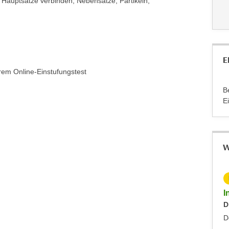
 Hauptsätze verbinden, Nebensätze, Partikeln,
E
rem Online-Einstufungstest
B
E
W
KOSTENLOS
Info-Abend - Diplomlehrgang DaF/DaZ-Trainer:in
I
Dienstag, 09.09.2025
D
Dornbirn
D