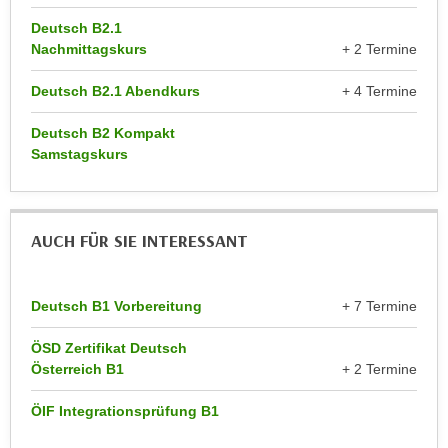
r
a
Deutsch B2.1
t
b
Nachmittagskurs
+ 2 Termine
e
e
C
Deutsch B2.1 Abendkurs
+ 4 Termine
n
o
.
o
Deutsch B2 Kompakt
W
k
Samstagskurs
e
i
n
e
n
s
AUCH FÜR SIE INTERESSANT
S
z
i
u
e
A
Deutsch B1 Vorbereitung
+ 7 Termine
d
n
e
a
ÖSD Zertifikat Deutsch
r
l
Österreich B1
+ 2 Termine
C
y
o
ÖIF Integrationsprüfung B1
s
o
e