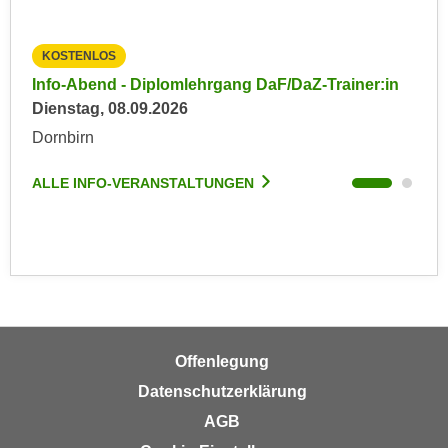
n
e
,
l
KOSTENLOS
KO
g
e
in
Info-Abend - Diplomlehrgang DaF/DaZ-Trainer:in
Inf
e
v
Dienstag, 08.09.2026
Die
l
a
a
Dornbirn
Dor
n
n
t
g
ALLE INFO-VERANSTALTUNGEN
ALL
e
e
I
n
n
I
h
h
a
r
l
e
t
d
e
Offenlegung
u
a
Datenschutzerklärung
r
n
AGB
c
z
h