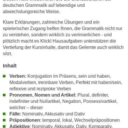
n
deutschen Grammatik auf lebendige und
i
S
abwechslungsreiche Weise.
c
i
h
Klare Erklärungen, zahlreiche Übungen und ein
e
n
spielerischer Zugang helfen Ihnen, die Grammatik nicht nur
a
i
zu verstehen, sondern wirklich zu verinnerlichen - und
u
c
plötzlich macht es Klick! Hausaufgaben unterstützen die
f
Vertiefung der Kursinhalte, damit das Gelernte auch wirklich
h
„
sitzt.
t
A
d
l
Inhalt
e
l
m
Verben:
Konjugation im Präsens, sein und haben,
e
D
Modalverben, trennbare Verben, Perfekt mit haben/sein,
a
reflexive und reziproke Verben
a
k
Pronomen, Nomen und Artikel:
Plural, definiter,
t
z
indefiniter und Nullartikel, Negation, Possessivartikel,
e
e
welcher – dieser
n
p
Fälle:
Nominativ, Akkusativ und Dativ
s
t
Präpositionen
: temporal, lokal, Wechselpräpositionen
c
i
Adjektive
: Nominativ, Akkusativ, Dativ, Komparativ,