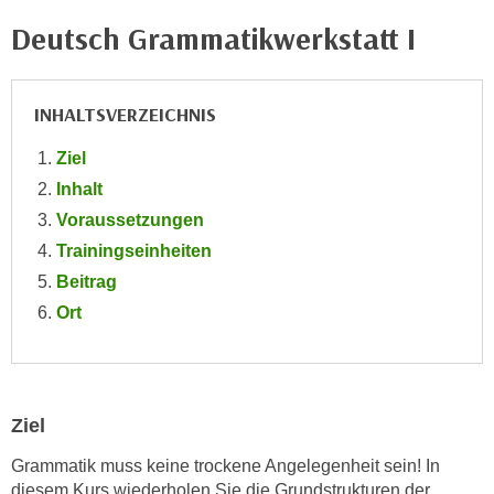
e
e
Deutsch Grammatikwerkstatt I
n
n
e
o
i
t
INHALTSVERZEICHNIS
n
w
s
e
Ziel
e
n
Inhalt
t
d
Voraussetzungen
z
i
Trainingseinheiten
e
g
n
Beitrag
s
,
Ort
i
w
n
e
d
l
.
c
W
Ziel
h
e
Grammatik muss keine trockene Angelegenheit sein! In
e
n
diesem Kurs wiederholen Sie die Grundstrukturen der
s