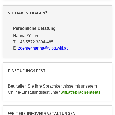
k
z
i
w
SIE HABEN FRAGEN?
e
e
-
c
S
Persönliche Beratung
k
e
e
Hanna Zöhrer
t
n
T +43 5572 3894-485
z
u
E
zoehrer.hanna@vlbg.wifi.at
u
n
n
d
g
u
z
EINSTUFUNGSTEST
m
u
f
s
ü
Beurteilen Sie Ihre Sprachkentnisse mit unserem
t
r
Online-Einstufungstest unter
wifi.at/sprachentests
i
S
m
i
m
e
e
WEITERE INFOVERANSTALTUNGEN
r