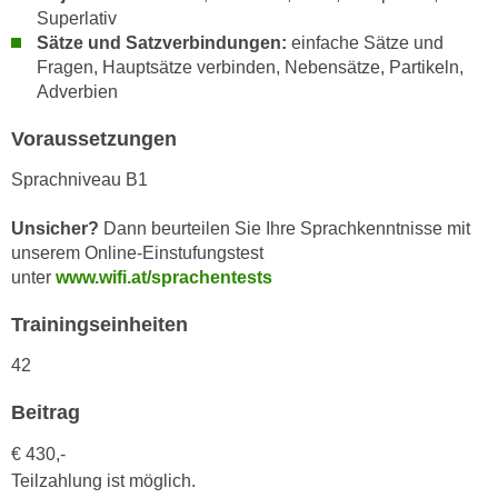
h
e
Superlativ
u
Sätze und Satzverbindungen:
einfache Sätze und
r
t
Fragen, Hauptsätze verbinden, Nebensätze, Partikeln,
e
z
Adverbien
n
a
“
Voraussetzungen
b
k
k
l
Sprachniveau B1
o
i
m
Unsicher?
Dann beurteilen Sie Ihre Sprachkenntnisse mit
c
m
unserem Online-Einstufungstest
k
e
unter
www.wifi.at/sprachentests
e
n
n
Trainingseinheiten
z
,
w
v
42
i
e
s
Beitrag
r
c
w
€ 430,-
h
e
Teilzahlung ist möglich.
e
n