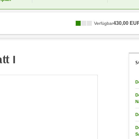
430,00 EU
Verfügbar
tt I
S
D
D
N
D
D
S