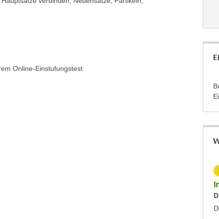
 Hauptsätze verbinden, Nebensätze, Partikeln,
E
rem Online-Einstufungstest
B
E
W
KOSTENLOS
Info-Abend - Diplomlehrgang DaF/DaZ-Trainer:in
I
Dienstag, 09.09.2025
D
Dornbirn
D