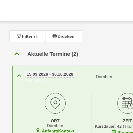
r
c
n
h
u
C
r
o
C
o
Filtern
!
Drucken
o
k
o
i
k
Aktuelle Termine (2)
e
i
s
e
v
s
15.09.2026 - 30.10.2026
Dornbirn
o
,
Abendkurs
n
d
U
i
S
e
-
f
a
ü
m
ORT
ZEIT
r
Dornbirn
Kursdauer: 42 (Trai
e
d
Anfahrt/Kontakt
Stunde