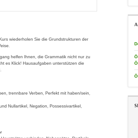
A
Kurs wiederholen Sie die Grundstrukturen der
D
Weise.
gang helfen Ihnen, die Grammatik nicht nur zu
Ö
acht es Klick! Hausaufgaben unterstützen die
Ö
.
Ö
en, trennbare Verben, Perfekt mit haben/sein,
S
r und Nullartikel, Negation, Possessivartikel,
v