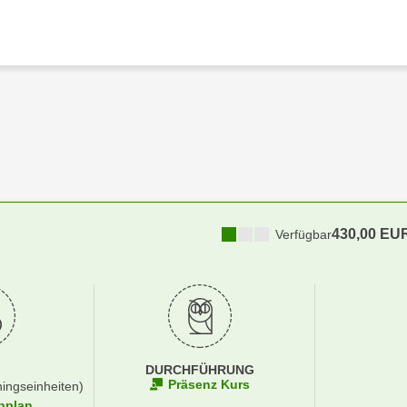
430,00 EU
Verfügbar
DURCHFÜHRUNG
Präsenz Kurs
ningseinheiten)
nplan