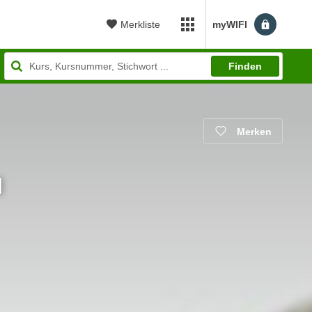
Merkliste
myWIFI
myWIFI Apps öffnen
Finden
Merken
I