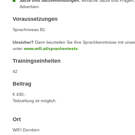
Sätze und Satzverbindungen:
einfache Sätze und Fragen,
n
s
Adverbien
n
i
S
Voraussetzungen
c
i
h
Sprachniveau B1
e
n
a
i
Unsicher?
Dann beurteilen Sie Ihre Sprachkenntnisse mit unse
u
unter
www.wifi.at/sprachentests
c
f
h
„
Trainingseinheiten
t
A
d
42
l
e
l
Beitrag
m
e
D
€ 430,-
a
a
Teilzahlung ist möglich.
k
t
z
e
e
Ort
n
p
s
WIFI Dornbirn
t