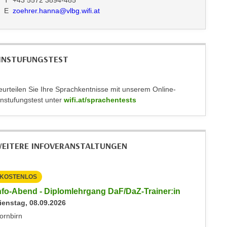
T +43 5572 3894-485
E
zoehrer.hanna@vlbg.wifi.at
INSTUFUNGSTEST
eurteilen Sie Ihre Sprachkentnisse mit unserem Online-
instufungstest unter
wifi.at/sprachentests
EITERE INFOVERANSTALTUNGEN
KOSTENLOS
KOSTEN
nfo-Abend - Diplomlehrgang DaF/DaZ-Trainer:in
Info-Ab
ienstag, 08.09.2026
Dienstag
ornbirn
Dornbirn