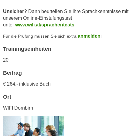
r
a
t
Unsicher?
Dann beurteilen Sie Ihre Sprachkenntnisse mit
b
e
unserem Online-Einstufungstest
e
C
unter
www.wifi.at/sprachentests
n
o
anmelden
.
Für die Prüfung müssen Sie sich extra
!
o
W
k
Trainingseinheiten
e
i
n
20
e
n
s
Beitrag
S
z
i
u
€ 264,- inklusive Buch
e
A
d
Ort
n
e
a
WIFI Dornbirn
r
l
C
y
o
s
o
e