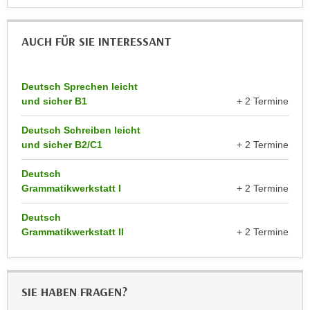
n
e
,
l
AUCH FÜR SIE INTERESSANT
g
e
e
v
l
a
Deutsch Sprechen leicht
a
n
und sicher B1
+ 2 Termine
n
t
g
Deutsch Schreiben leicht
e
e
und sicher B2/C1
+ 2 Termine
I
n
n
Deutsch
I
h
Grammatikwerkstatt I
+ 2 Termine
h
a
r
l
Deutsch
e
t
Grammatikwerkstatt II
+ 2 Termine
d
e
u
a
r
n
SIE HABEN FRAGEN?
c
z
h