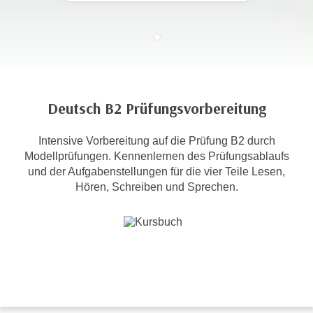
c
i
h
m
t
m
e
u
n
n
S
g
Deutsch B2 Prüfungsvorbereitung
i
v
e
e
Intensive Vorbereitung auf die Prüfung B2 durch
,
r
Modellprüfungen. Kennenlernen des Prüfungsablaufs
d
w
und der Aufgabenstellungen für die vier Teile Lesen,
a
e
Hören, Schreiben und Sprechen.
s
n
s
d
w
e
i
n
r
w
a
i
u
r
c