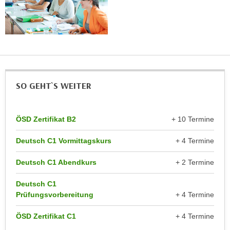
k
z
i
w
e
e
-
c
S
k
e
e
t
n
SO GEHT`S WEITER
z
u
u
n
n
d
ÖSD Zertifikat B2
+ 10 Termine
g
u
z
Deutsch C1 Vormittagskurs
+ 4 Termine
m
u
f
Deutsch C1 Abendkurs
+ 2 Termine
s
ü
t
r
Deutsch C1
i
S
Prüfungsvorbereitung
+ 4 Termine
m
i
m
ÖSD Zertifikat C1
+ 4 Termine
e
e
r