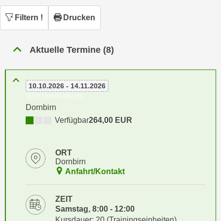
n
h
u
Filtern
!
Drucken
C
r
o
C
o
Aktuelle Termine (8)
o
k
o
i
k
e
10.10.2026 - 14.11.2026
i
s
Wochenendkurs
e
v
Dornbirn
s
o
Verfügbar
264,00 EUR
,
n
d
U
i
ORT
S
e
Dornbirn
-
f
Anfahrt/Kontakt
a
ü
m
r
ZEIT
e
d
Samstag, 8:00 - 12:00
r
i
Kursdauer: 20 (Trainingseinheiten)