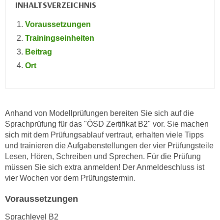
INHALTSVERZEICHNIS
n
d
E
e
Voraussetzungen
U
n
Trainingseinheiten
-
w
Beitrag
U
i
Ort
S
r
A
z
u
i
n
e
Anhand von Modellprüfungen bereiten Sie sich auf die
t
l
Sprachprüfung für das "ÖSD Zertifikat B2" vor. Sie machen
e
o
sich mit dem Prüfungsablauf vertraut, erhalten viele Tipps
r
r
und trainieren die Aufgabenstellungen der vier Prüfungsteile
w
i
Lesen, Hören, Schreiben und Sprechen. Für die Prüfung
o
e
müssen Sie sich extra anmelden! Der Anmeldeschluss ist
r
n
vier Wochen vor dem Prüfungstermin.
f
t
e
Voraussetzungen
i
n
e
Sprachlevel B2
h