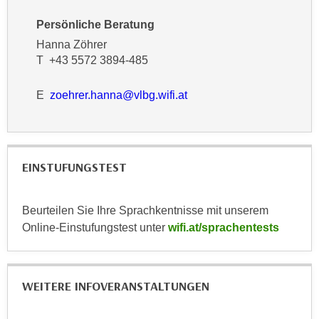
u
d
z
Persönliche Beratung
i
e
Hanna Zöhrer
e
i
T +43 5572 3894-485
C
g
o
e
E
zoehrer.hanna@vlbg.wifi.at
o
n
k
.
i
U
e
m
EINSTUFUNGSTEST
s
I
e
h
r
n
Beurteilen Sie Ihre Sprachkentnisse mit unserem
h
e
Online-Einstufungstest unter
wifi.at/sprachentests
o
n
b
d
e
a
WEITERE INFOVERANSTALTUNGEN
n
r
e
ü