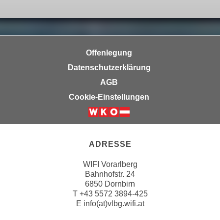
a
h
t
m
e
e
n
O
Offenlegung
a
n
u
Datenschutzerklärung
l
c
i
AGB
h
n
Cookie-Einstellungen
a
e
n
-
U
J
n
o
ADRESSE
t
u
e
WIFI Vorarlberg
r
r
Bahnhofstr. 24
n
6850 Dornbirn
n
e
T
+43 5572 3894-425
e
y
E
info(at)vlbg.wifi.at
h
z
m