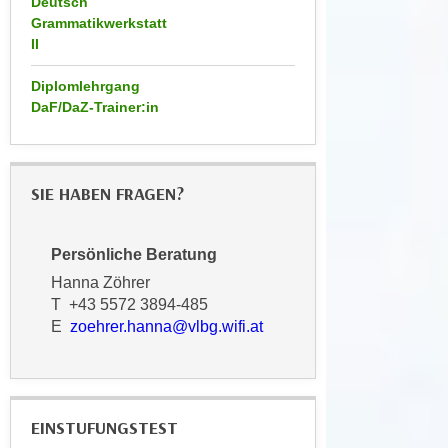
Deutsch
n
e
Grammatikwerkstatt
,
II
l
g
e
Diplomlehrgang
e
v
DaF/DaZ-Trainer:in
l
a
a
n
n
t
g
e
SIE HABEN FRAGEN?
e
I
n
n
Persönliche Beratung
I
h
h
Hanna Zöhrer
a
r
T +43 5572 3894-485
l
E
zoehrer.hanna@vlbg.wifi.at
e
t
d
e
u
a
r
n
c
EINSTUFUNGSTEST
z
h