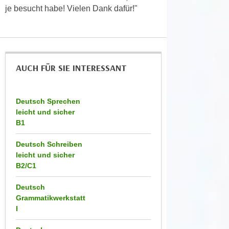
k
z
je besucht habe! Vielen Dank dafür!"
i
w
e
e
-
c
S
k
e
AUCH FÜR SIE INTERESSANT
e
t
n
z
u
Deutsch Sprechen
u
n
leicht und sicher
n
d
B1
g
u
z
m
Deutsch Schreiben
u
f
leicht und sicher
s
B2/C1
ü
t
r
Deutsch
i
S
Grammatikwerkstatt
m
i
I
m
e
e
r