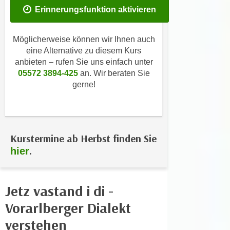
i
e
Erinnerungsfunktion aktivieren
k
F
a
u
Möglicherweise können wir Ihnen auch
n
n
eine Alternative zu diesem Kurs
i
k
anbieten – rufen Sie uns einfach unter
s
t
05572 3894-425
an. Wir beraten Sie
c
i
gerne!
h
o
e
n
n
d
U
e
Kurstermine ab Herbst finden Sie
n
r
.
hier
t
W
e
e
r
b
Jetz vastand i di -
n
s
e
Vorarlberger Dialekt
e
h
i
verstehen
m
t