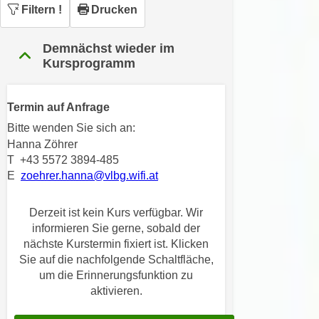
n
Filtern
!
Drucken
h
u
C
r
Demnächst wieder im
o
C
Kursprogramm
o
o
k
o
i
Termin auf Anfrage
k
e
i
Bitte wenden Sie sich an:
s
e
Hanna Zöhrer
v
s
T +43 5572 3894-485
o
E
zoehrer.hanna@vlbg.wifi.at
,
n
d
U
i
Derzeit ist kein Kurs verfügbar. Wir
S
e
informieren Sie gerne, sobald der
-
nächste Kurstermin fixiert ist. Klicken
f
a
Sie auf die nachfolgende Schaltfläche,
ü
m
um die Erinnerungsfunktion zu
r
e
aktivieren.
d
r
i