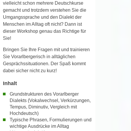
n
vielleicht schon mehrere Deutschkurse
i
S
gemacht und trotzdem verstehen Sie die
c
i
Umgangssprache und den Dialekt der
h
e
Menschen im Alltag oft nicht? Dann ist
n
a
dieser Workshop genau das Richtige für
i
u
Sie!
c
f
h
Bringen Sie Ihre Fragen mit und trainieren
„
t
Sie Vorarlbergerisch in alltäglichen
A
d
Gesprächssituationen. Der Spaß kommt
l
e
dabei sicher nicht zu kurz!
l
m
e
Inhalt
D
a
a
k
Grundstrukturen des Vorarlberger
t
z
Dialekts (Vokalwechsel, Verkürzungen,
e
Tempus, Diminutiv, Vergleich mit
e
n
Hochdeutsch)
p
s
Typische Phrasen, Formulierungen und
t
c
wichtige Ausdrücke im Alltag
i