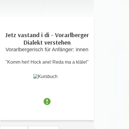
c
i
h
m
t
m
e
u
n
Jetz vastand i di - Vorarlberger
n
S
Dialekt verstehen
g
i
v
Vorarlbergerisch für Anfänger: innen
e
e
,
r
"Komm her! Hock ane! Reda ma a kläle!"
d
w
a
e
s
n
s
d
w
e
i
n
r
w
a
i
u
r
c