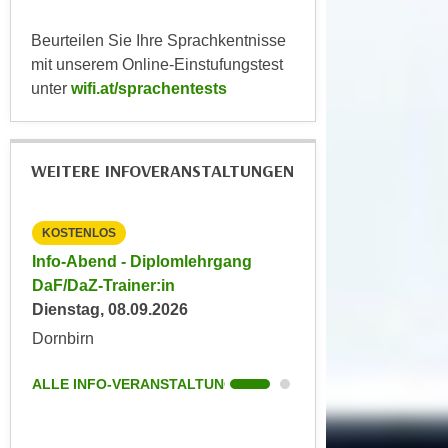
u
d
z
Beurteilen Sie Ihre Sprachkentnisse
i
e
mit unserem Online-Einstufungstest
e
i
unter
wifi.at/sprachentests
C
g
o
e
o
n
k
WEITERE INFOVERANSTALTUNGEN
.
i
U
e
m
KOSTENLOS
KOSTENLOS
s
I
Info-Abend - Diplomlehrgang
Info-Abend - Diplo
e
h
DaF/DaZ-Trainer:in
DaF/DaZ-Trainer:in
r
n
Dienstag, 08.09.2026
Dienstag, 09.09.202
h
e
o
Dornbirn
Dornbirn
n
b
d
e
ALLE INFO-VERANSTALTUNGEN
ALLE INFO-VERANS
a
n
r
e
ü