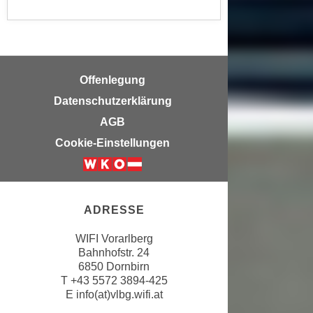
n
b
p
e
e
r
r
h
s
i
Offenlegung
o
n
Datenschutzerklärung
n
a
AGB
e
u
n
Cookie-Einstellungen
s
b
e
e
i
z
n
o
ADRESSE
e
g
a
WIFI Vorarlberg
e
n
Bahnhofstr. 24
n
g
6850 Dornbirn
e
e
T
+43 5572 3894-425
n
E
info(at)vlbg.wifi.at
n
D
e