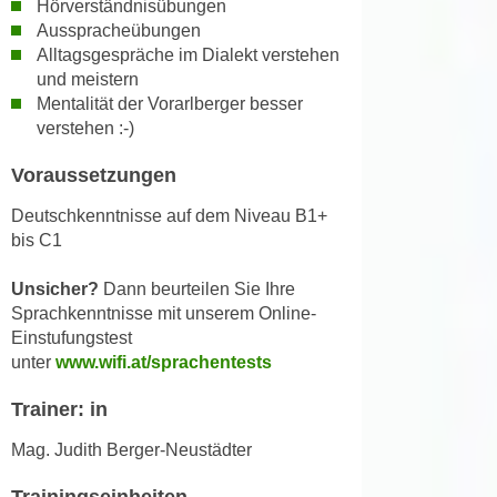
Hörverständnisübungen
h
e
Ausspracheübungen
u
r
Alltagsgespräche im Dialekt verstehen
t
e
und meistern
z
n
Mentalität der Vorarlberger besser
a
“
verstehen :-)
b
k
k
Voraussetzungen
l
o
i
Deutschkenntnisse auf dem Niveau B1+
m
c
bis C1
m
k
e
e
Unsicher?
Dann beurteilen Sie Ihre
n
n
Sprachkenntnisse mit unserem Online-
z
,
Einstufungstest
w
unter
www.wifi.at/sprachentests
v
i
e
s
Trainer: in
r
c
w
Mag. Judith Berger-Neustädter
h
e
e
n