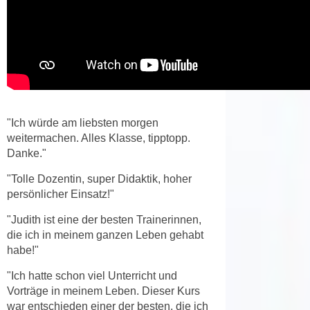
r
a
t
b
e
e
C
n
o
.
o
W
k
e
i
"Ich würde am liebsten morgen
n
e
weitermachen. Alles Klasse, tipptopp.
n
Danke."
s
S
z
"Tolle Dozentin, super Didaktik, hoher
i
u
persönlicher Einsatz!"
e
A
d
"Judith ist eine der besten Trainerinnen,
n
e
die ich in meinem ganzen Leben gehabt
a
r
habe!"
l
C
y
"Ich hatte schon viel Unterricht und
o
s
Vorträge in meinem Leben. Dieser Kurs
o
e
war entschieden einer der besten, die ich