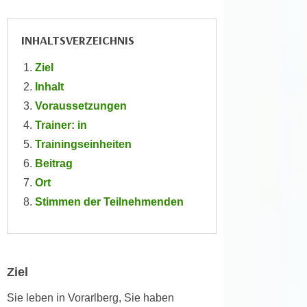
e
e
n
n
INHALTSVERZEICHNIS
e
o
i
t
Ziel
n
w
Inhalt
s
e
Voraussetzungen
e
n
Trainer: in
t
d
z
Trainingseinheiten
i
e
Beitrag
g
n
s
Ort
,
i
Stimmen der Teilnehmenden
w
n
e
d
l
.
c
W
Ziel
h
e
e
n
Sie leben in Vorarlberg, Sie haben
s