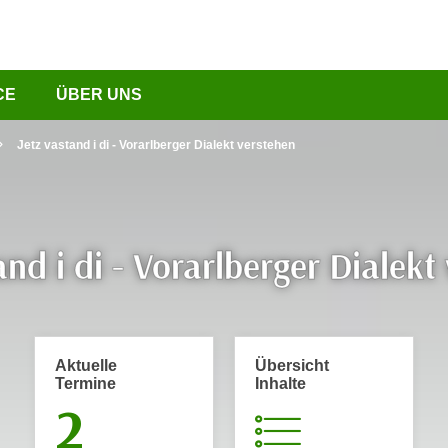
CE
ÜBER UNS
Jetz vastand i di - Vorarlberger Dialekt verstehen
and i di - Vorarlberger Dialekt
Aktuelle
Übersicht
Termine
Inhalte
2