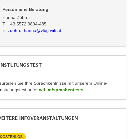
Persönliche Beratung
Hanna Zöhrer
T +43 5572 3894-485
E
zoehrer.hanna@vlbg.wifi.at
INSTUFUNGSTEST
eurteilen Sie Ihre Sprachkentnisse mit unserem Online-
instufungstest unter
wifi.at/sprachentests
EITERE INFOVERANSTALTUNGEN
KOSTENLOS
KOSTEN