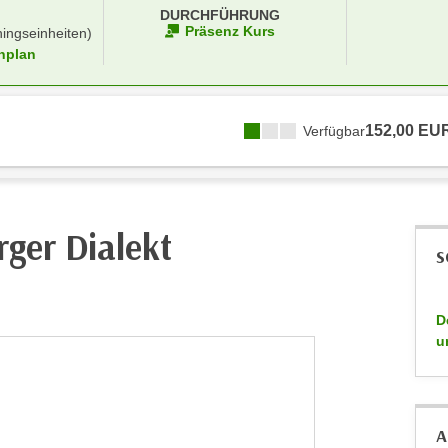
DURCHFÜHRUNG
Präsenz Kurs
ningseinheiten)
nplan
152,00 EU
Verfügbar
rger Dialekt
S
D
u
A