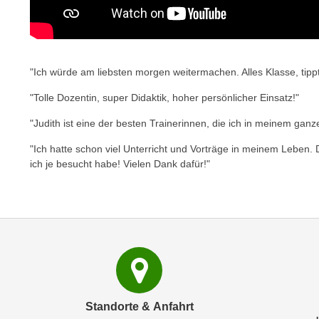
e
n
n
d
E
e
U
n
"Ich würde am liebsten morgen weitermachen. Alles Klasse, tipp
-
w
U
"Tolle Dozentin, super Didaktik, hoher persönlicher Einsatz!"
i
S
r
"Judith ist eine der besten Trainerinnen, die ich in meinem ga
A
z
u
"Ich hatte schon viel Unterricht und Vorträge in meinem Leben. 
i
n
ich je besucht habe! Vielen Dank dafür!"
e
t
l
e
o
r
r
w
i
o
e
r
n
f
t
e
i
Standorte & Anfahrt
n