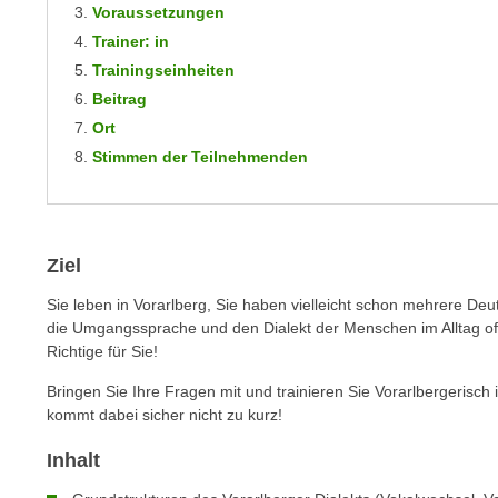
m
Voraussetzungen
t
e
Trainer: in
e
n
Trainingseinheiten
n
e
Beitrag
o
i
t
Ort
n
w
Stimmen der Teilnehmenden
s
e
e
n
t
d
z
i
Ziel
e
g
Sie leben in Vorarlberg, Sie haben vielleicht schon mehrere D
n
s
die Umgangssprache und den Dialekt der Menschen im Alltag of
,
i
Richtige für Sie!
w
n
e
Bringen Sie Ihre Fragen mit und trainieren Sie Vorarlbergerisch
d
l
kommt dabei sicher nicht zu kurz!
.
c
W
Inhalt
h
e
e