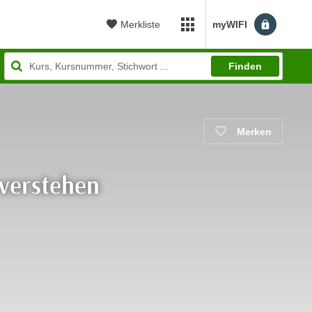
Merkliste
myWIFI
myWIFI Apps öffnen
Finden
Merken
 verstehen