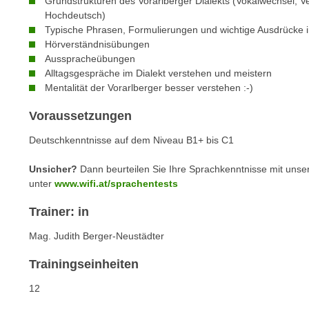
Grundstrukturen des Vorarlberger Dialekts (Vokalwechsel, V
n
s
Hochdeutsch)
n
i
Typische Phrasen, Formulierungen und wichtige Ausdrücke i
S
Hörverständnisübungen
c
i
Ausspracheübungen
h
e
Alltagsgespräche im Dialekt verstehen und meistern
n
a
Mentalität der Vorarlberger besser verstehen :-)
i
u
c
Voraussetzungen
f
h
„
Deutschkenntnisse auf dem Niveau B1+ bis C1
t
A
d
l
Unsicher?
Dann beurteilen Sie Ihre Sprachkenntnisse mit unse
e
unter
www.wifi.at/sprachentests
l
m
e
Trainer: in
D
a
a
k
Mag. Judith Berger-Neustädter
t
z
e
Trainingseinheiten
e
n
p
12
s
t