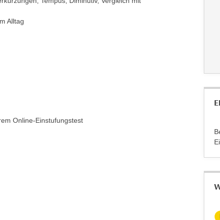
erkürzungen, Tempus, Diminutiv, Vergleich mit
m Alltag
E
rem Online-Einstufungstest
B
E
W
KOSTENLOS