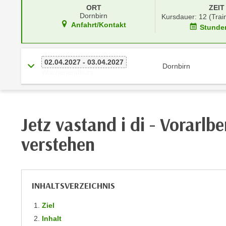
r
i
ORT
ZEIT
i
Dornbirn
Kursdauer: 12 (Trai
e
Anfahrt/Kontakt
k
Stunde
F
a
u
n
n
i
02.04.2027 - 03.04.2027
k
Dornbirn
Wochenendkurs
s
t
c
i
h
o
e
n
Jetz vastand i di - Vorarlbe
n
d
U
verstehen
e
n
r
t
W
e
e
r
INHALTSVERZEICHNIS
b
n
s
Ziel
e
e
Inhalt
h
i