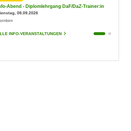
nfo-Abend - Diplomlehrgang DaF/DaZ-Trainer:in
Info-Ab
ienstag, 08.09.2026
Dienstag
ornbirn
Dornbirn
LLE INFO-VERANSTALTUNGEN
ALLE I