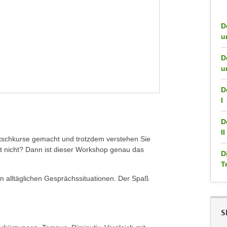
D
u
D
u
D
I
D
II
eutschkurse gemacht und trotzdem verstehen Sie
t nicht? Dann ist dieser Workshop genau das
D
T
 in alltäglichen Gesprächssituationen. Der Spaß
S