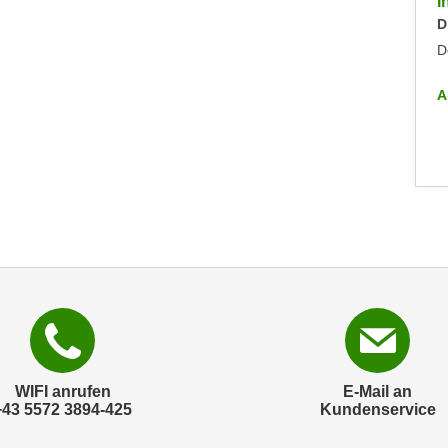
Info-Abend - Diplomlehrgang DaF/DaZ-Trainer:in
I
Dienstag, 09.09.2025
D
Dornbirn
D
ALLE INFO-VERANSTALTUNGEN
A
WIFI anrufen
E-Mail an
+43 5572 3894-425
Kundenservice