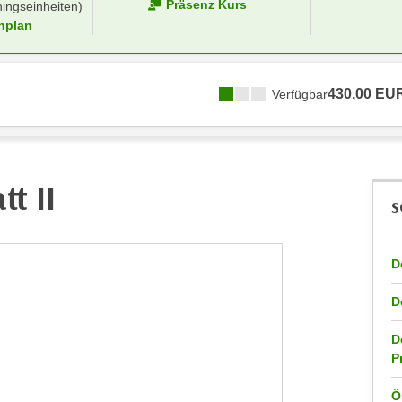
Präsenz Kurs
ningseinheiten)
nplan
430,00 EU
Verfügbar
t II
S
D
D
D
P
Ö