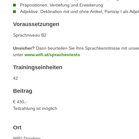
n
Präpositionen: Vertiefung und Erweiterung
s
n
Adjektive: Deklination mit und ohne Artikel, Partizip I als Adje
i
S
c
i
Voraussetzungen
h
e
Sprachniveau B2
n
a
i
u
Unsicher?
Dann beurteilen Sie Ihre Sprachkenntnisse mit unse
c
f
unter
www.wifi.at/sprachentests
h
„
t
Trainingseinheiten
A
d
l
42
e
l
m
e
Beitrag
D
a
€ 430,-
a
k
Teilzahlung ist möglich.
t
z
e
e
n
Ort
p
s
t
WIFI Dornbirn