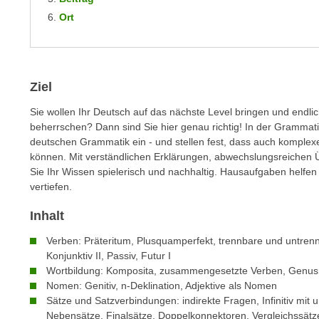
m
t
Ort
e
e
n
n
e
o
i
t
Ziel
n
w
s
Sie wollen Ihr Deutsch auf das nächste Level bringen und endlich
e
beherrschen? Dann sind Sie hier genau richtig! In der Grammatikw
e
n
deutschen Grammatik ein - und stellen fest, dass auch komplexe 
t
d
können. Mit verständlichen Erklärungen, abwechslungsreichen 
z
i
Sie Ihr Wissen spielerisch und nachhaltig. Hausaufgaben helfen
e
g
vertiefen.
n
s
,
Inhalt
i
w
n
Verben: Präteritum, Plusquamperfekt, trennbare und untren
e
d
Konjunktiv II, Passiv, Futur I
l
.
Wortbildung: Komposita, zusammengesetzte Verben, Genus
c
Nomen: Genitiv, n-Deklination, Adjektive als Nomen
W
h
Sätze und Satzverbindungen: indirekte Fragen, Infinitiv mit 
e
e
Nebensätze, Finalsätze, Doppelkonnektoren, Vergleichssätz