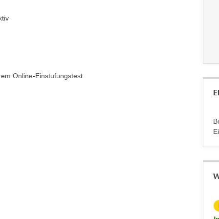
ktiv
rem Online-Einstufungstest
E
B
E
W
KOSTENLOS