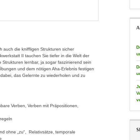
A
D
 auch die kniffligen Strukturen sicher
u
erkstatt II tauchen Sie tiefer in die Welt der
Strukturen lernbar, ja sogar faszinierend sein
D
Übungen und dem nötigen Aha-Erlebnis festigen
u
 dabei, das Gelernte zu wiederholen und zu
J
V
v
nbare Verben, Verben mit Präpositionen,
regeln
S
und ohne „zu“, Relativsätze, temporale
e