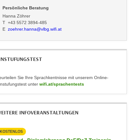
Persönliche Beratung
Hanna Zöhrer
T +43 5572 3894-485
E
zoehrer.hanna@vlbg.wifi.at
INSTUFUNGSTEST
eurteilen Sie Ihre Sprachkentnisse mit unserem Online-
instufungstest unter
wifi.at/sprachentests
EITERE INFOVERANSTALTUNGEN
KOSTENLOS
KOSTEN