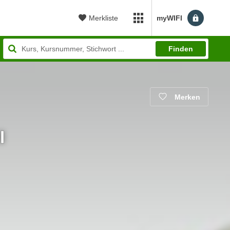
Merkliste
myWIFI
myWIFI Apps öffnen
Finden
Merken
I