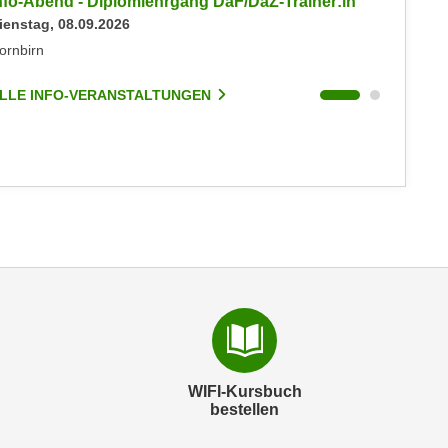
nfo-Abend - Diplomlehrgang DaF/DaZ-Trainer:in
Info-Ab
ienstag, 08.09.2026
Dienstag
ornbirn
Dornbirn
LLE INFO-VERANSTALTUNGEN
ALLE I
WIFI-Kursbuch
bestellen