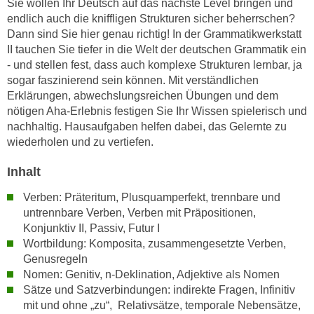
Sie wollen Ihr Deutsch auf das nächste Level bringen und
n
i
endlich auch die kniffligen Strukturen sicher beherrschen?
S
c
Dann sind Sie hier genau richtig! In der Grammatikwerkstatt
i
II tauchen Sie tiefer in die Welt der deutschen Grammatik ein
h
e
- und stellen fest, dass auch komplexe Strukturen lernbar, ja
n
a
sogar faszinierend sein können. Mit verständlichen
i
u
Erklärungen, abwechslungsreichen Übungen und dem
c
f
nötigen Aha-Erlebnis festigen Sie Ihr Wissen spielerisch und
h
„
nachhaltig. Hausaufgaben helfen dabei, das Gelernte zu
t
A
wiederholen und zu vertiefen.
d
l
e
Inhalt
l
m
e
Verben: Präteritum, Plusquamperfekt, trennbare und
D
a
untrennbare Verben, Verben mit Präpositionen,
a
k
Konjunktiv II, Passiv, Futur I
t
z
Wortbildung: Komposita, zusammengesetzte Verben,
e
e
Genusregeln
n
p
Nomen: Genitiv, n-Deklination, Adjektive als Nomen
s
Sätze und Satzverbindungen: indirekte Fragen, Infinitiv
t
c
mit und ohne „zu“, Relativsätze, temporale Nebensätze,
i