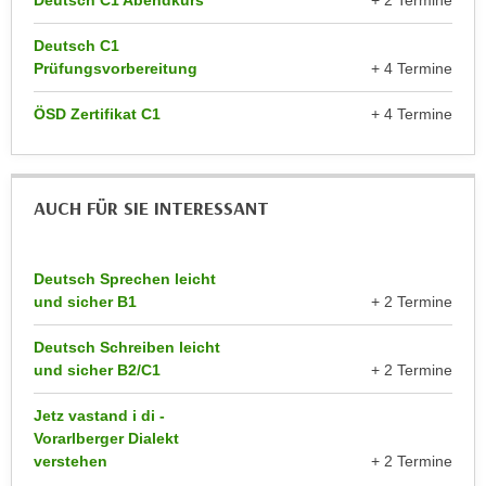
Deutsch C1 Abendkurs
+ 2 Termine
r
a
t
Deutsch C1
b
e
Prüfungsvorbereitung
+ 4 Termine
e
C
n
o
ÖSD Zertifikat C1
+ 4 Termine
.
o
W
k
e
i
AUCH FÜR SIE INTERESSANT
n
e
n
s
S
z
Deutsch Sprechen leicht
i
u
und sicher B1
+ 2 Termine
e
A
d
n
Deutsch Schreiben leicht
e
und sicher B2/C1
+ 2 Termine
a
r
l
C
Jetz vastand i di -
y
Vorarlberger Dialekt
o
s
verstehen
+ 2 Termine
o
e