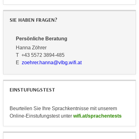
k
z
i
w
e
SIE HABEN FRAGEN?
e
-
c
S
k
Persönliche Beratung
e
e
t
Hanna Zöhrer
n
z
T +43 5572 3894-485
u
u
E
zoehrer.hanna@vlbg.wifi.at
n
n
d
g
u
z
m
EINSTUFUNGSTEST
u
f
s
ü
t
Beurteilen Sie Ihre Sprachkentnisse mit unserem
r
i
Online-Einstufungstest unter
wifi.at/sprachentests
S
m
i
m
e
e
r