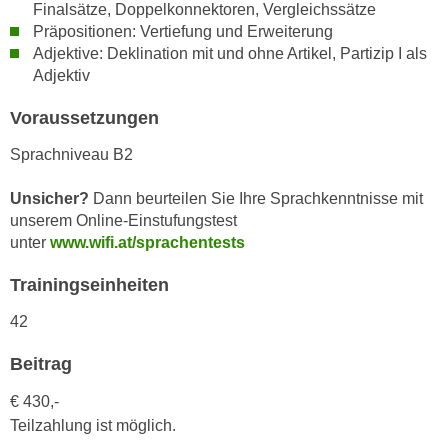
h
Finalsätze, Doppelkonnektoren, Vergleichssätze
e
u
Präpositionen: Vertiefung und Erweiterung
r
Adjektive: Deklination mit und ohne Artikel, Partizip I als
t
e
Adjektiv
z
n
a
“
Voraussetzungen
b
k
k
Sprachniveau B2
l
o
i
Unsicher?
Dann beurteilen Sie Ihre Sprachkenntnisse mit
m
c
unserem Online-Einstufungstest
m
k
unter
www.wifi.at/sprachentests
e
e
n
n
Trainingseinheiten
z
,
w
42
v
i
e
Beitrag
s
r
c
w
€ 430,-
h
e
Teilzahlung ist möglich.
e
n