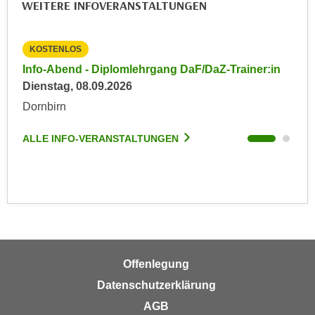
WEITERE INFOVERANSTALTUNGEN
n
e
,
l
g
e
KOSTENLOS
KO
e
v
in
Info-Abend - Diplomlehrgang DaF/DaZ-Trainer:in
Inf
l
a
Dienstag, 08.09.2026
Die
a
n
Dornbirn
Dor
n
t
g
e
ALLE INFO-VERANSTALTUNGEN
ALL
e
I
n
n
I
h
h
a
r
l
e
t
d
e
u
Offenlegung
a
r
Datenschutzerklärung
n
c
z
AGB
h