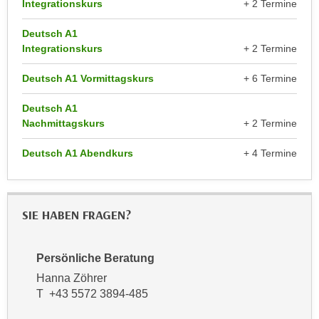
Integrationskurs
+ 2 Termine
r
a
t
b
Deutsch A1
e
Integrationskurs
+ 2 Termine
e
C
n
o
Deutsch A1 Vormittagskurs
+ 6 Termine
.
o
W
k
Deutsch A1
e
Nachmittagskurs
+ 2 Termine
i
n
e
n
Deutsch A1 Abendkurs
+ 4 Termine
s
S
z
i
u
e
A
SIE HABEN FRAGEN?
d
n
e
a
r
Persönliche Beratung
l
C
Hanna Zöhrer
y
o
T +43 5572 3894-485
s
o
e