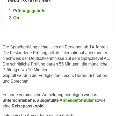
INHALTSVERZEICHNIS
n
i
S
Prüfungsgebühr
c
i
Ort
h
e
n
a
i
u
c
f
h
„
Die Sprachprüfung richtet sich an Personen ab 14 Jahren.
t
A
Die bestandene Prüfung gilt als international anerkannter
d
l
Nachweis der Deutschkenntnisse auf dem Sprachlevel A1.
e
l
Die schriftliche Prüfung dauert 55 Minuten, die mündliche
m
Prüfung etwa 10 Minuten.
e
D
Geprüft werden die Fertigkeiten Lesen, Hören, Schreiben
a
a
und Sprechen.
k
t
z
e
Für eine verbindliche Anmeldung benötigen wir das
e
n
unterschriebene, ausgefüllte
Anmeldeformular
sowie
p
s
eine
Reisepasskopie
!
t
c
i
Telefonische Anmeldung nicht möglich!