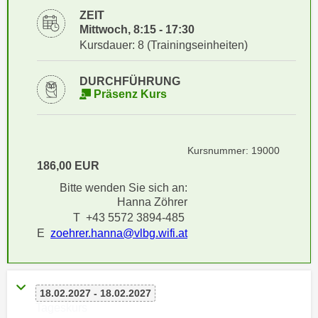
i
e
ZEIT
k
F
Mittwoch, 8:15 - 17:30
a
u
Kursdauer: 8 (Trainingseinheiten)
n
n
i
k
DURCHFÜHRUNG
s
Präsenz Kurs
t
c
i
h
o
e
n
Kursnummer: 19000
n
d
186,00 EUR
U
e
Bitte wenden Sie sich an:
n
r
Hanna Zöhrer
t
W
T +43 5572 3894-485
e
e
E
zoehrer.hanna@vlbg.wifi.at
r
b
n
s
e
e
18.02.2027 - 18.02.2027
h
i
Tageskurs
m
t