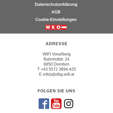
u
Datenschutzerklärung
d
z
i
AGB
e
e
Cookie-Einstellungen
i
C
g
o
e
o
n
k
ADRESSE
.
i
U
WIFI Vorarlberg
e
m
Bahnhofstr. 24
s
I
6850 Dornbirn
e
h
T
+43 5572 3894-425
r
E
info(at)vlbg.wifi.at
n
h
e
o
n
b
FOLGEN SIE UNS
d
e
a
n
r
Folgen sie un
Folgen sie 
Folgen si
e
ü