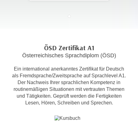
c
i
h
m
t
m
e
u
n
n
S
g
ÖSD Zertifikat A1
i
v
Österreichisches Sprachdiplom (ÖSD)
e
e
,
r
Ein international anerkanntes Zertifikat für Deutsch
d
w
als Fremdsprache/Zweitsprache auf Sprachlevel A1.
a
e
Der Nachweis Ihrer sprachlichen Kompetenz in
s
n
routinemäßigen Situationen mit vertrauten Themen
s
d
und Tätigkeiten. Geprüft werden die Fertigkeiten
w
Lesen, Hören, Schreiben und Sprechen.
e
i
n
r
w
a
i
u
r
c