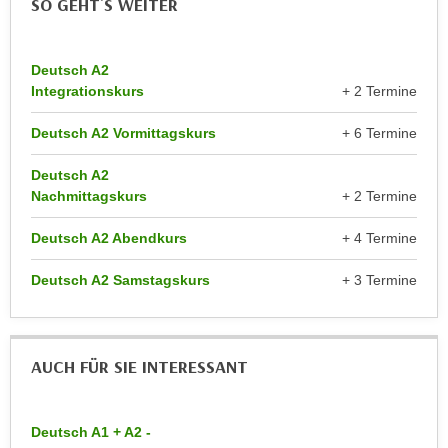
SO GEHT`S WEITER
n
d
E
e
U
Deutsch A2
n
-
Integrationskurs
+ 2 Termine
w
U
i
Deutsch A2 Vormittagskurs
+ 6 Termine
S
r
A
z
Deutsch A2
u
i
Nachmittagskurs
+ 2 Termine
n
e
t
Deutsch A2 Abendkurs
+ 4 Termine
l
e
o
r
Deutsch A2 Samstagskurs
+ 3 Termine
r
w
i
o
e
r
n
AUCH FÜR SIE INTERESSANT
f
t
e
i
n
e
Deutsch A1 + A2 -
h