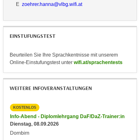
k
E
zoehrer.hanna@vlbg.wifi.at
z
i
w
e
e
-
c
S
k
EINSTUFUNGSTEST
e
e
t
n
z
Beurteilen Sie Ihre Sprachkentnisse mit unserem
u
u
Online-Einstufungstest unter
wifi.at/sprachentests
n
n
d
g
u
z
m
WEITERE INFOVERANSTALTUNGEN
u
f
s
ü
t
KOSTENLOS
KO
r
i
in
Info-Abend - Diplomlehrgang DaF/DaZ-Trainer:in
Inf
S
m
Dienstag, 08.09.2026
Die
i
m
e
Dornbirn
Dor
e
r