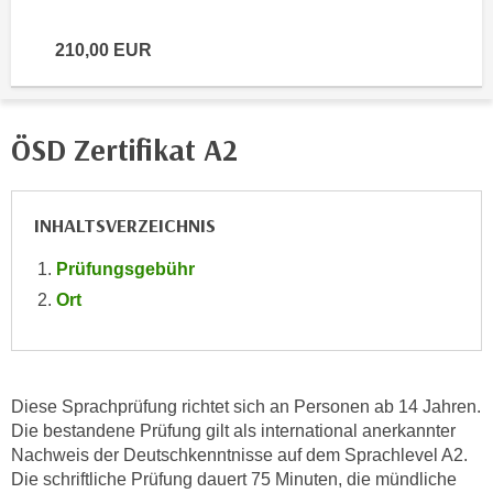
e
e
n
210,00 EUR
n
e
o
i
t
n
w
ÖSD Zertifikat A2
s
e
e
n
t
d
INHALTSVERZEICHNIS
z
i
e
g
Prüfungsgebühr
n
s
Ort
,
i
w
n
e
d
l
.
Diese Sprachprüfung richtet sich an Personen ab 14 Jahren.
c
W
Die bestandene Prüfung gilt als international anerkannter
h
e
Nachweis der Deutschkenntnisse auf dem Sprachlevel A2.
e
n
Die schriftliche Prüfung dauert 75 Minuten, die mündliche
s