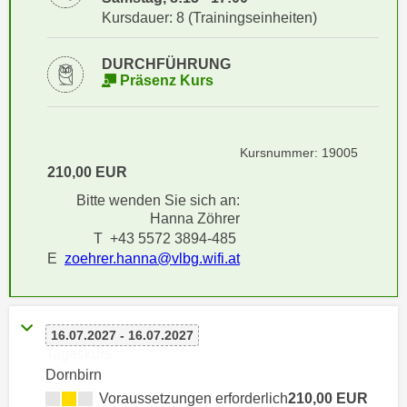
i
e
Kursdauer: 8 (Trainingseinheiten)
k
F
a
u
DURCHFÜHRUNG
n
n
Präsenz Kurs
i
k
s
t
c
i
Kursnummer: 19005
h
o
210,00 EUR
e
n
Bitte wenden Sie sich an:
n
d
Hanna Zöhrer
U
e
T +43 5572 3894-485
n
r
E
zoehrer.hanna@vlbg.wifi.at
t
W
e
e
r
b
n
16.07.2027 - 16.07.2027
s
Tageskurs
e
e
Dornbirn
h
i
Voraussetzungen erforderlich
210,00 EUR
m
t