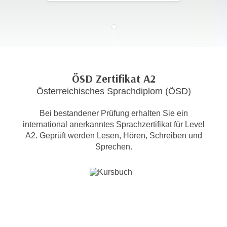
c
i
h
m
t
m
e
u
n
n
S
g
ÖSD Zertifikat A2
i
v
Österreichisches Sprachdiplom (ÖSD)
e
e
,
r
Bei bestandener Prüfung erhalten Sie ein
d
w
international anerkanntes Sprachzertifikat für Level
a
e
A2. Geprüft werden Lesen, Hören, Schreiben und
s
n
Sprechen.
s
d
w
e
i
n
r
w
a
i
u
r
c