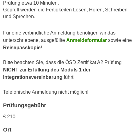
n
Prüfung etwa 10 Minuten.
i
S
Geprüft werden die Fertigkeiten Lesen, Hören, Schreiben
c
und Sprechen.
i
h
e
n
a
Für eine verbindliche Anmeldung benötigen wir das
i
u
unterschriebene, ausgefüllte
Anmeldeformular
sowie eine
c
f
Reisepasskopie
!
h
„
t
A
Bitte beachten Sie, dass die ÖSD Zertifikat A2 Prüfung
d
l
NICHT
zur
Erfüllung des Moduls 1 der
e
l
Integrationsvereinbarung
führt!
m
e
D
a
Telefonische Anmeldung nicht möglich!
a
k
t
Prüfungsgebühr
z
e
e
€ 210,-
n
p
s
t
Ort
c
i