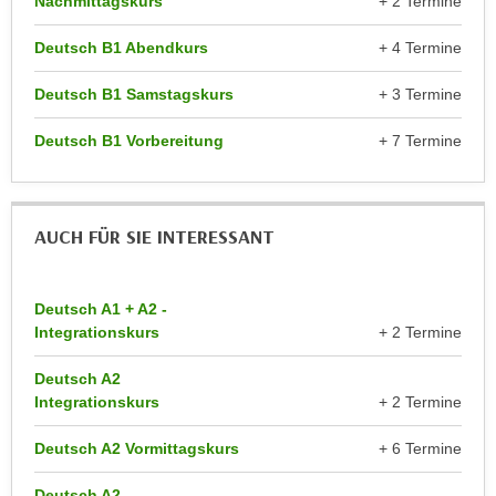
Nachmittagskurs
+ 2 Termine
n
d
E
Deutsch B1 Abendkurs
+ 4 Termine
e
U
n
Deutsch B1 Samstagskurs
+ 3 Termine
-
w
U
i
Deutsch B1 Vorbereitung
+ 7 Termine
S
r
A
z
u
i
n
AUCH FÜR SIE INTERESSANT
e
t
l
e
o
r
Deutsch A1 + A2 -
r
Integrationskurs
+ 2 Termine
w
i
o
e
Deutsch A2
r
n
Integrationskurs
+ 2 Termine
f
t
e
Deutsch A2 Vormittagskurs
+ 6 Termine
i
n
e
h
Deutsch A2