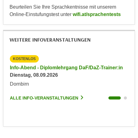
k
z
Beurteilen Sie Ihre Sprachkentnisse mit unserem
i
w
Online-Einstufungstest unter
wifi.at/sprachentests
e
e
-
c
S
k
WEITERE INFOVERANSTALTUNGEN
e
e
t
n
z
u
KOSTENLOS
KO
u
n
in
Info-Abend - Diplomlehrgang DaF/DaZ-Trainer:in
Inf
n
d
Dienstag, 08.09.2026
Die
g
u
z
Dornbirn
Dor
m
u
f
ALLE INFO-VERANSTALTUNGEN
ALL
s
ü
t
r
i
S
m
i
m
e
e
r