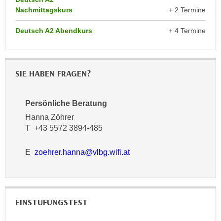
r
Nachmittagskurs
+ 2 Termine
a
t
b
e
Deutsch A2 Abendkurs
+ 4 Termine
e
C
n
o
.
o
W
SIE HABEN FRAGEN?
k
e
i
n
e
Persönliche Beratung
n
s
Hanna Zöhrer
S
z
T +43 5572 3894-485
i
u
e
A
E
zoehrer.hanna@vlbg.wifi.at
d
n
e
a
r
l
C
y
o
EINSTUFUNGSTEST
s
o
e