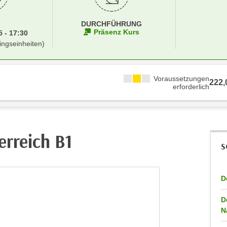
DURCHFÜHRUNG
Präsenz Kurs
 - 17:30
ingseinheiten)
Voraussetzungen
222
erforderlich
erreich B1
S
D
D
N