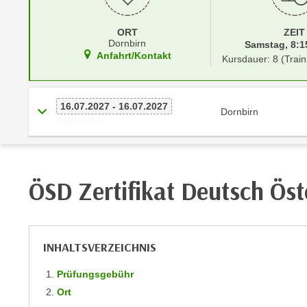
r
i
i
e
ORT
ZEIT
k
F
Dornbirn
Samstag, 8:15
a
Anfahrt/Kontakt
u
Kursdauer: 8 (Train
n
n
i
k
s
t
16.07.2027 - 16.07.2027
Dornbirn
c
Tageskurs
i
h
o
e
n
n
d
ÖSD Zertifikat Deutsch Öst
U
e
n
r
t
W
e
e
INHALTSVERZEICHNIS
r
b
n
s
Prüfungsgebühr
e
e
Ort
h
i