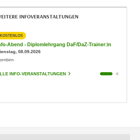
EITERE INFOVERANSTALTUNGEN
KOSTENLOS
KOSTEN
nfo-Abend - Diplomlehrgang DaF/DaZ-Trainer:in
Info-Ab
ienstag, 08.09.2026
Dienstag
ornbirn
Dornbirn
LLE INFO-VERANSTALTUNGEN
ALLE I