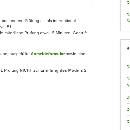
D
D
bestandene Prüfung gilt als international
S
vel B1.
 die mündliche Prüfung etwa 15 Minuten. Geprüft
.
A
bene, ausgefüllte
Anmeldeformular
sowie eine
D
 B1 Prüfung
NICHT
zur
Erfüllung des Moduls 2
D
N
D
D
D