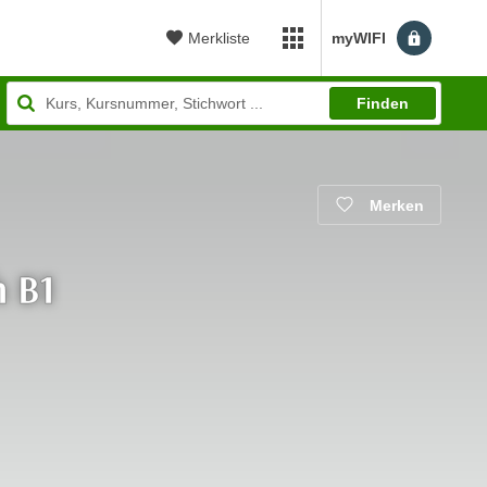
Merkliste
myWIFI
myWIFI Apps öffnen
Finden
Merken
h B1