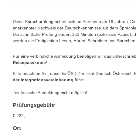
m
t
e
e
n
n
Diese Sprachprüfung richtet sich an Personen ab 16 Jahren. Die 
e
o
anerkannter Nachweis der Deutschkenntnisse auf dem Sprachle
i
Die schriftliche Prüfung dauert 160 Minuten (exklusive Pause),
t
n
werden die Fertigkeiten Lesen, Hören, Schreiben und Sprechen
w
s
e
e
Für eine verbindliche Anmeldung benötigen wir das unterschrie
n
t
Reisepasskopie
!
d
z
i
Bitte beachten Sie, dass die ÖSD Zertifikat Deutsch Österreich
e
g
der Integrationsvereinbarung
führt!
n
s
,
Telefonische Anmeldung nicht möglich!
i
w
n
Prüfungsgebühr
e
d
l
.
€ 222,-
c
W
h
Ort
e
e