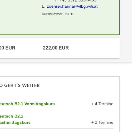
T +43 5572 3894-485
E
zoehrer.hanna@vlbg.wifi.at
Kursnummer: 19010
,00 EUR
222,00 EUR
O GEHT`S WEITER
eutsch B2.1 Vormittagskurs
+ 4 Termine
eutsch B2.1
achmittagskurs
+ 2 Termine