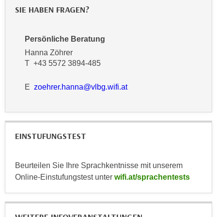
n
b
SIE HABEN FRAGEN?
p
e
e
r
r
Persönliche Beratung
h
s
Hanna Zöhrer
i
o
T +43 5572 3894-485
n
n
a
e
E
zoehrer.hanna@vlbg.wifi.at
u
n
s
b
e
e
i
z
EINSTUFUNGSTEST
n
o
e
g
a
Beurteilen Sie Ihre Sprachkentnisse mit unserem
e
n
Online-Einstufungstest unter
wifi.at/sprachentests
n
g
e
e
n
n
D
e