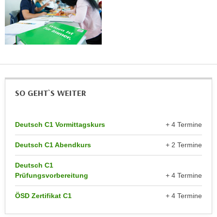
n
e
,
l
g
e
e
v
l
a
a
n
n
t
g
SO GEHT`S WEITER
e
e
I
n
n
I
Deutsch C1 Vormittagskurs
+ 4 Termine
h
h
a
Deutsch C1 Abendkurs
+ 2 Termine
r
l
e
t
Deutsch C1
d
e
Prüfungsvorbereitung
+ 4 Termine
u
a
r
ÖSD Zertifikat C1
+ 4 Termine
n
c
z
h