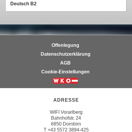
u
Deutsch B2
e
b
n
i
i
e
n
t
d
e
e
n
Offenlegung
n
,
Datenschutzerklärung
U
w
AGB
S
e
A
Cookie-Einstellungen
r
,
d
b
e
e
n
i
ADRESSE
w
w
e
WIFI Vorarlberg
e
i
Bahnhofstr. 24
l
t
6850 Dornbirn
c
e
T
+43 5572 3894-425