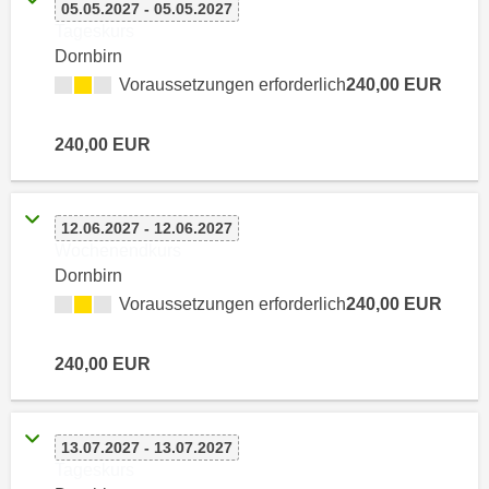
h
05.05.2027 - 05.05.2027
e
Tageskurs
u
r
Dornbirn
t
e
Voraussetzungen erforderlich
240,00 EUR
z
n
a
“
b
240,00 EUR
k
k
l
o
i
m
c
12.06.2027 - 12.06.2027
m
Wochenendkurs
k
e
Dornbirn
e
n
Voraussetzungen erforderlich
240,00 EUR
n
z
,
w
v
240,00 EUR
i
e
s
r
c
w
13.07.2027 - 13.07.2027
h
e
Tageskurs
e
n