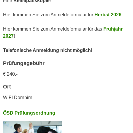
eine
Reisepasskopie
!
k
z
i
w
Hier kommen Sie zum Anmeldeformular für
Herbst 2026
!
e
e
-
c
Hier kommen Sie zum Anmeldeformular für das
Frühjahr
S
k
2027
!
e
e
t
n
Telefonische Anmeldung nicht möglich!
z
u
u
n
Prüfungsgebühr
n
d
g
€ 240,-
u
z
m
Ort
u
f
s
ü
WIFI Dornbirn
t
r
i
S
ÖSD Prüfungsordnung
m
i
m
e
e
r