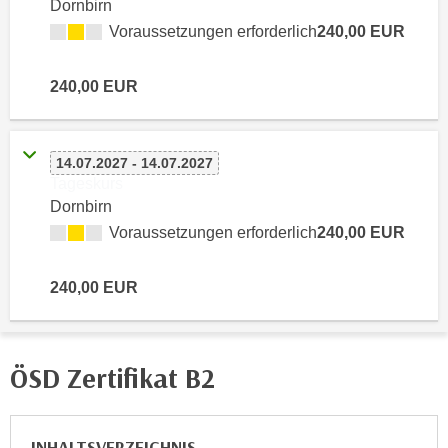
Dornbirn
n
d
Voraussetzungen erforderlich
240,00 EUR
E
e
U
n
240,00 EUR
-
w
U
i
S
r
A
14.07.2027 - 14.07.2027
z
u
Tageskurs
i
Dornbirn
n
e
t
Voraussetzungen erforderlich
240,00 EUR
l
e
o
r
r
240,00 EUR
w
i
o
e
r
n
ÖSD Zertifikat B2
f
t
e
i
n
e
INHALTSVERZEICHNIS
h