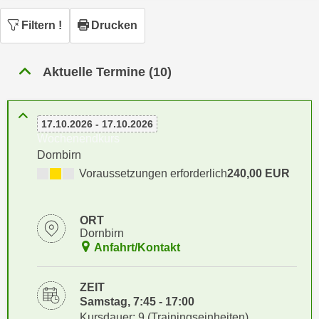
n
h
u
Filtern
!
Drucken
C
r
o
C
o
Aktuelle Termine (10)
o
k
o
i
k
e
17.10.2026 - 17.10.2026
i
s
Wochenendkurs
e
v
Dornbirn
s
o
Voraussetzungen erforderlich
240,00 EUR
,
n
d
U
i
ORT
S
e
Dornbirn
-
f
Anfahrt/Kontakt
a
ü
m
r
ZEIT
e
d
Samstag, 7:45 - 17:00
r
i
Kursdauer: 9 (Trainingseinheiten)