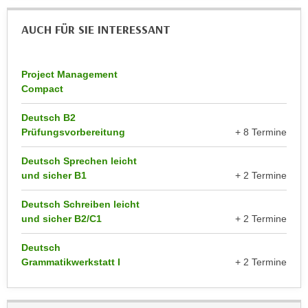
u
d
z
AUCH FÜR SIE INTERESSANT
i
e
e
i
C
g
Project Management
o
e
Compact
o
n
k
Deutsch B2
.
i
Prüfungsvorbereitung
+ 8 Termine
U
e
m
Deutsch Sprechen leicht
s
I
und sicher B1
+ 2 Termine
e
h
r
n
Deutsch Schreiben leicht
h
und sicher B2/C1
+ 2 Termine
e
o
n
b
Deutsch
d
Grammatikwerkstatt I
+ 2 Termine
e
a
n
r
e
ü