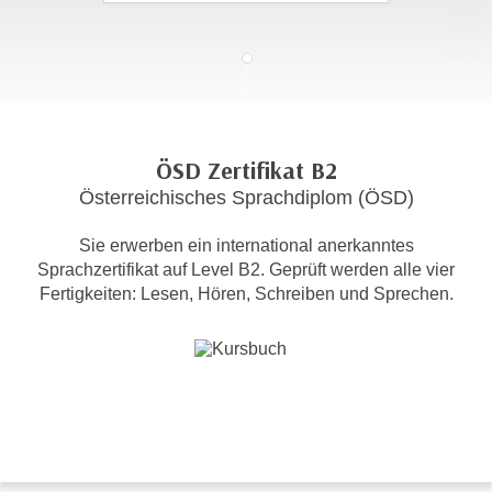
c
i
h
m
t
m
e
u
n
n
S
g
ÖSD Zertifikat B2
i
v
Österreichisches Sprachdiplom (ÖSD)
e
e
,
r
Sie erwerben ein international anerkanntes
d
w
Sprachzertifikat auf Level B2. Geprüft werden alle vier
a
e
Fertigkeiten: Lesen, Hören, Schreiben und Sprechen.
s
n
s
d
w
e
i
n
r
w
a
i
u
r
c