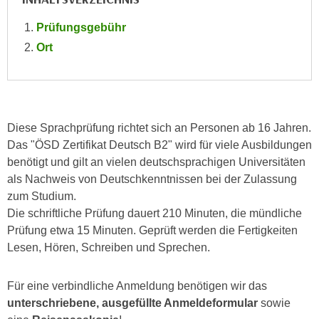
r
a
t
Prüfungsgebühr
b
e
Ort
e
C
n
o
.
o
W
k
e
i
Diese Sprachprüfung richtet sich an Personen ab 16 Jahren.
n
e
Das "ÖSD Zertifikat Deutsch B2" wird für viele Ausbildungen
n
s
benötigt und gilt an vielen deutschsprachigen Universitäten
S
z
als Nachweis von Deutschkenntnissen bei der Zulassung
i
u
zum Studium.
e
A
Die schriftliche Prüfung dauert 210 Minuten, die mündliche
d
n
Prüfung etwa 15 Minuten. Geprüft werden die Fertigkeiten
e
a
Lesen, Hören, Schreiben und Sprechen.
r
l
C
y
Für eine verbindliche Anmeldung benötigen wir das
o
s
unterschriebene, ausgefüllte Anmeldeformular
sowie
o
e