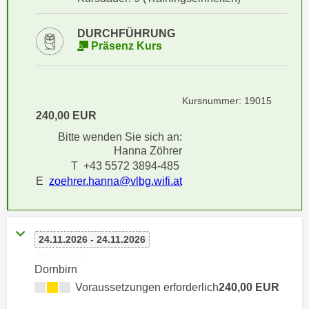
i
e
k
F
DURCHFÜHRUNG
a
u
Präsenz Kurs
n
n
i
k
s
t
Kursnummer: 19015
c
i
240,00 EUR
h
o
Bitte wenden Sie sich an:
e
n
Hanna Zöhrer
n
d
T +43 5572 3894-485
U
e
E
zoehrer.hanna@vlbg.wifi.at
n
r
t
W
e
e
r
24.11.2026 - 24.11.2026
b
n
Tageskurs
s
Dornbirn
e
e
h
Voraussetzungen erforderlich
240,00 EUR
i
m
t