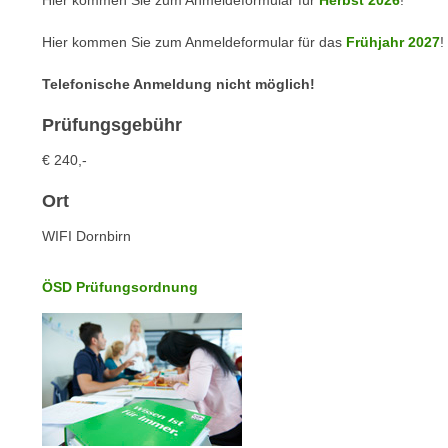
Hier kommen Sie zum Anmeldeformular für
Herbst 2026
!
c
i
h
e
Hier kommen Sie zum Anmeldeformular für das
Frühjahr 2027
!
u
r
t
e
Telefonische Anmeldung nicht möglich!
z
n
a
Prüfungsgebühr
“
b
k
€ 240,-
k
l
o
Ort
i
m
c
WIFI Dornbirn
m
k
e
e
ÖSD Prüfungsordnung
n
n
z
,
w
v
i
e
s
r
c
w
h
e