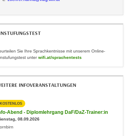
INSTUFUNGSTEST
eurteilen Sie Ihre Sprachkentnisse mit unserem Online-
instufungstest unter
wifi.at/sprachentests
EITERE INFOVERANSTALTUNGEN
KOSTENLOS
KOSTEN
nfo-Abend - Diplomlehrgang DaF/DaZ-Trainer:in
Info-Ab
ienstag, 08.09.2026
Dienstag
ornbirn
Dornbirn