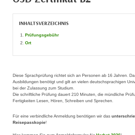
n
s
n
i
S
c
INHALTSVERZEICHNIS
i
h
e
n
Prüfungsgebühr
a
i
Ort
u
c
f
h
„
t
A
d
l
Diese Sprachprüfung richtet sich an Personen ab 16 Jahren. Das 
e
l
Ausbildungen benötigt und gilt an vielen deutschsprachigen Un
m
e
bei der Zulassung zum Studium.
D
Die schriftliche Prüfung dauert 210 Minuten, die mündliche Prü
a
a
Fertigkeiten Lesen, Hören, Schreiben und Sprechen.
k
t
z
e
Für eine verbindliche Anmeldung benötigen wir das
unterschri
e
n
Reisepasskopie
!
p
s
t