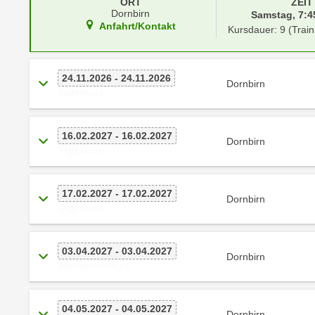
r
ORT
ZEIT
i
Dornbirn
Samstag, 7:45
i
e
Anfahrt/Kontakt
Kursdauer: 9 (Train
k
F
a
u
n
n
24.11.2026 - 24.11.2026
Dornbirn
i
k
Tageskurs
s
t
c
i
16.02.2027 - 16.02.2027
h
Dornbirn
o
Tageskurs
e
n
n
d
U
e
17.02.2027 - 17.02.2027
Dornbirn
n
Tageskurs
r
t
W
e
e
03.04.2027 - 03.04.2027
r
Dornbirn
b
Wochenendkurs
n
s
e
e
h
04.05.2027 - 04.05.2027
i
Dornbirn