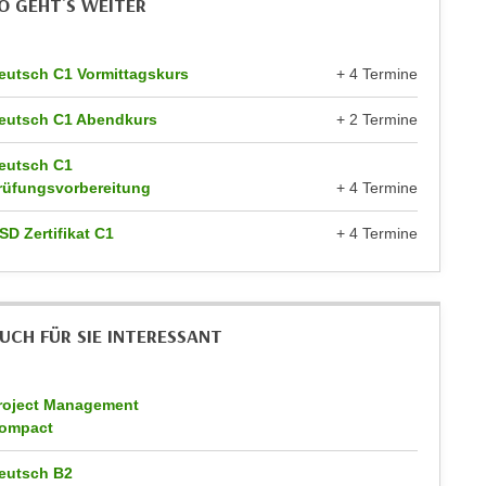
O GEHT`S WEITER
eutsch C1 Vormittagskurs
+ 4 Termine
eutsch C1 Abendkurs
+ 2 Termine
eutsch C1
rüfungsvorbereitung
+ 4 Termine
SD Zertifikat C1
+ 4 Termine
UCH FÜR SIE INTERESSANT
roject Management
ompact
eutsch B2