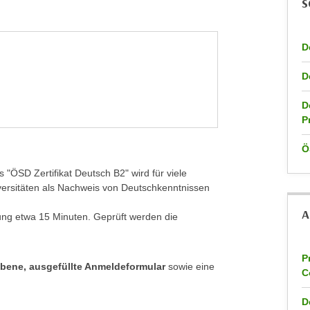
S
D
D
D
P
Ö
"ÖSD Zertifikat Deutsch B2" wird für viele
iversitäten als Nachweis von Deutschkenntnissen
A
fung etwa 15 Minuten. Geprüft werden die
P
ebene, ausgefüllte Anmeldeformular
sowie eine
C
D