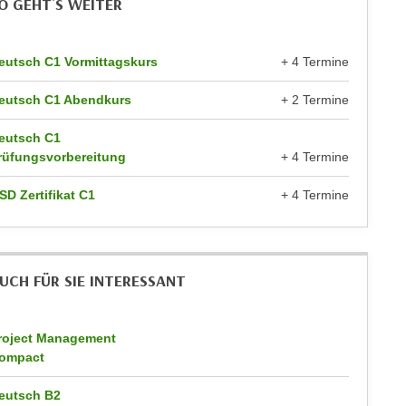
O GEHT`S WEITER
eutsch C1 Vormittagskurs
+ 4 Termine
eutsch C1 Abendkurs
+ 2 Termine
eutsch C1
rüfungsvorbereitung
+ 4 Termine
SD Zertifikat C1
+ 4 Termine
UCH FÜR SIE INTERESSANT
roject Management
ompact
eutsch B2