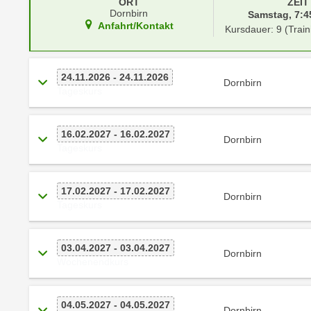
r
ORT
ZEIT
i
Dornbirn
Samstag, 7:45
i
e
Anfahrt/Kontakt
Kursdauer: 9 (Train
k
F
a
u
n
n
24.11.2026 - 24.11.2026
Dornbirn
i
k
Tageskurs
s
t
c
i
16.02.2027 - 16.02.2027
h
Dornbirn
o
Tageskurs
e
n
n
d
U
e
17.02.2027 - 17.02.2027
Dornbirn
n
Tageskurs
r
t
W
e
e
03.04.2027 - 03.04.2027
r
Dornbirn
b
Wochenendkurs
n
s
e
e
h
04.05.2027 - 04.05.2027
i
Dornbirn