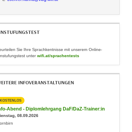
INSTUFUNGSTEST
eurteilen Sie Ihre Sprachkentnisse mit unserem Online-
instufungstest unter
wifi.at/sprachentests
EITERE INFOVERANSTALTUNGEN
KOSTENLOS
KOSTEN
nfo-Abend - Diplomlehrgang DaF/DaZ-Trainer:in
Info-Ab
ienstag, 08.09.2026
Dienstag
ornbirn
Dornbirn