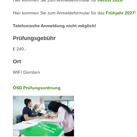
Hier kommen Sie zum Anmeldeformular für
Herbst 2026
!
c
i
h
e
Hier kommen Sie zum Anmeldeformular für das
Frühjahr 2027
!
u
r
t
e
Telefonische Anmeldung nicht möglich!
z
n
a
Prüfungsgebühr
“
b
k
€ 240,-
k
l
o
Ort
i
m
c
WIFI Dornbirn
m
k
e
e
ÖSD Prüfungsordnung
n
n
z
,
w
v
i
e
s
r
c
w
h
e