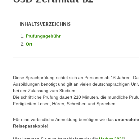
n
s
n
i
S
c
INHALTSVERZEICHNIS
i
h
e
n
Prüfungsgebühr
a
i
Ort
u
c
f
h
„
t
A
d
l
Diese Sprachprüfung richtet sich an Personen ab 16 Jahren. Das 
e
l
Ausbildungen benötigt und gilt an vielen deutschsprachigen Un
m
e
bei der Zulassung zum Studium.
D
Die schriftliche Prüfung dauert 210 Minuten, die mündliche Prü
a
a
Fertigkeiten Lesen, Hören, Schreiben und Sprechen.
k
t
z
e
Für eine verbindliche Anmeldung benötigen wir das
unterschri
e
n
Reisepasskopie
!
p
s
t