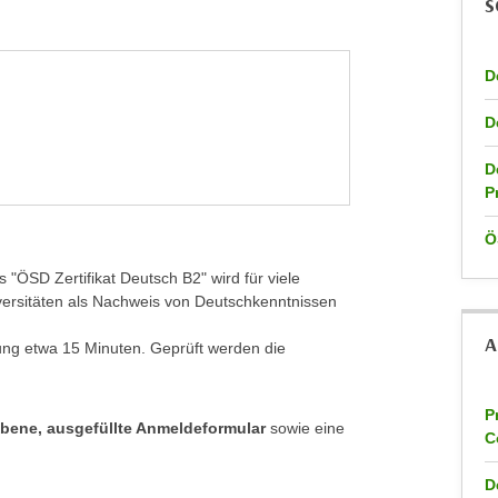
S
D
D
D
P
Ö
"ÖSD Zertifikat Deutsch B2" wird für viele
iversitäten als Nachweis von Deutschkenntnissen
A
fung etwa 15 Minuten. Geprüft werden die
P
ebene, ausgefüllte Anmeldeformular
sowie eine
C
D