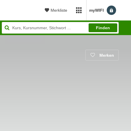
Merkliste
myWIFI
myWIFI Apps öffnen
Finden
Merken