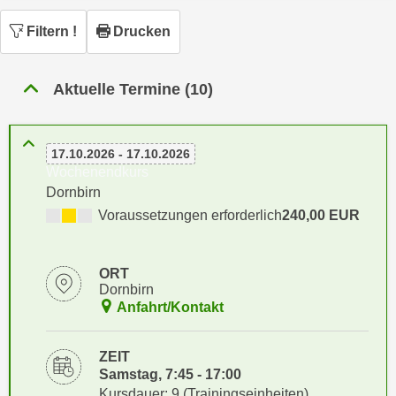
n
h
u
Filtern
!
Drucken
C
r
o
C
o
Aktuelle Termine (10)
o
k
o
i
k
e
17.10.2026 - 17.10.2026
i
s
Wochenendkurs
e
v
Dornbirn
s
o
Voraussetzungen erforderlich
240,00 EUR
,
n
d
U
i
ORT
S
e
Dornbirn
-
f
Anfahrt/Kontakt
a
ü
m
r
ZEIT
e
d
Samstag, 7:45 - 17:00
r
i
Kursdauer: 9 (Trainingseinheiten)