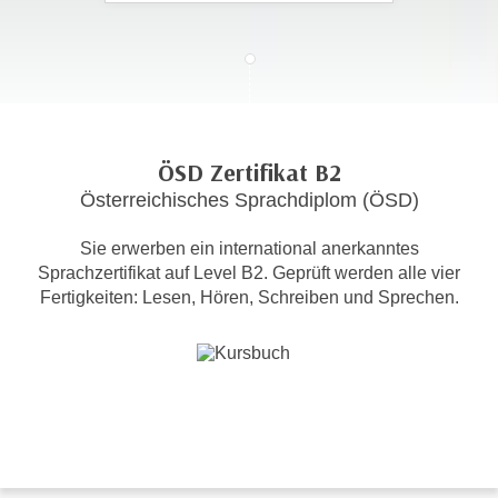
c
i
h
m
t
m
e
u
n
n
S
g
ÖSD Zertifikat B2
i
v
Österreichisches Sprachdiplom (ÖSD)
e
e
,
r
Sie erwerben ein international anerkanntes
d
w
Sprachzertifikat auf Level B2. Geprüft werden alle vier
a
e
Fertigkeiten: Lesen, Hören, Schreiben und Sprechen.
s
n
s
d
w
e
i
n
r
w
a
i
u
r
c