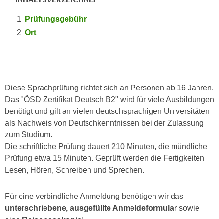
r
a
t
Prüfungsgebühr
b
e
Ort
e
C
n
o
.
o
W
k
e
i
Diese Sprachprüfung richtet sich an Personen ab 16 Jahren.
n
e
Das "ÖSD Zertifikat Deutsch B2" wird für viele Ausbildungen
n
s
benötigt und gilt an vielen deutschsprachigen Universitäten
S
z
als Nachweis von Deutschkenntnissen bei der Zulassung
i
u
zum Studium.
e
A
Die schriftliche Prüfung dauert 210 Minuten, die mündliche
d
n
Prüfung etwa 15 Minuten. Geprüft werden die Fertigkeiten
e
a
Lesen, Hören, Schreiben und Sprechen.
r
l
C
y
Für eine verbindliche Anmeldung benötigen wir das
o
s
unterschriebene, ausgefüllte Anmeldeformular
sowie
o
e