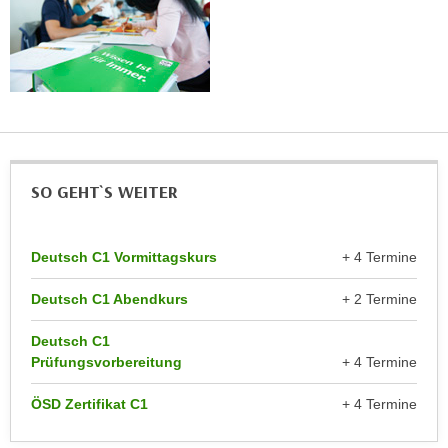
n
e
,
l
g
e
e
v
l
a
a
n
n
t
g
SO GEHT`S WEITER
e
e
I
n
n
I
Deutsch C1 Vormittagskurs
+ 4 Termine
h
h
a
Deutsch C1 Abendkurs
+ 2 Termine
r
l
e
t
Deutsch C1
d
e
Prüfungsvorbereitung
+ 4 Termine
u
a
r
ÖSD Zertifikat C1
+ 4 Termine
n
c
z
h