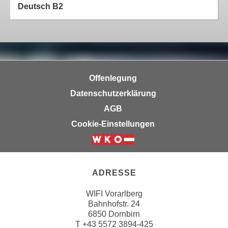
u
Deutsch B2
e
b
n
i
i
e
n
t
d
e
e
n
Offenlegung
n
,
Datenschutzerklärung
U
w
AGB
S
e
A
Cookie-Einstellungen
r
,
d
b
e
e
n
i
ADRESSE
w
w
e
WIFI Vorarlberg
e
i
Bahnhofstr. 24
l
t
6850 Dornbirn
c
e
T
+43 5572 3894-425