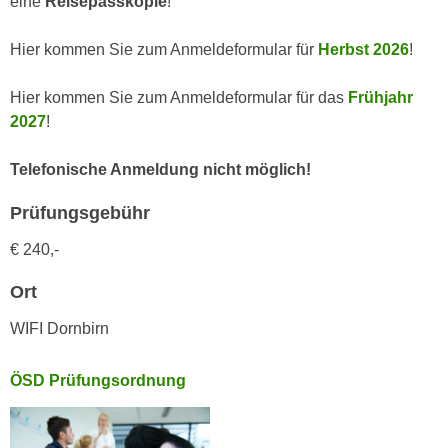
eine
Reisepasskopie
!
k
z
i
w
Hier kommen Sie zum Anmeldeformular für
Herbst 2026
!
e
e
-
c
Hier kommen Sie zum Anmeldeformular für das
Frühjahr
S
k
2027
!
e
e
t
n
Telefonische Anmeldung nicht möglich!
z
u
u
n
Prüfungsgebühr
n
d
g
€ 240,-
u
z
m
Ort
u
f
s
ü
WIFI Dornbirn
t
r
i
S
ÖSD Prüfungsordnung
m
i
m
e
e
r