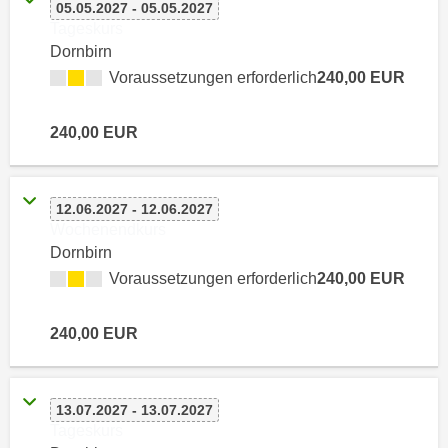
h
05.05.2027 - 05.05.2027
e
Tageskurs
u
r
Dornbirn
t
e
Voraussetzungen erforderlich
240,00 EUR
z
n
a
“
b
240,00 EUR
k
k
l
o
i
m
c
12.06.2027 - 12.06.2027
m
Wochenendkurs
k
e
Dornbirn
e
n
Voraussetzungen erforderlich
240,00 EUR
n
z
,
w
v
240,00 EUR
i
e
s
r
c
w
13.07.2027 - 13.07.2027
h
e
Tageskurs
e
n