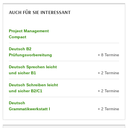
u
d
z
AUCH FÜR SIE INTERESSANT
i
e
e
i
C
g
Project Management
o
e
Compact
o
n
k
Deutsch B2
.
i
Prüfungsvorbereitung
+ 8 Termine
U
e
m
Deutsch Sprechen leicht
s
I
und sicher B1
+ 2 Termine
e
h
r
n
Deutsch Schreiben leicht
h
und sicher B2/C1
+ 2 Termine
e
o
n
b
Deutsch
d
Grammatikwerkstatt I
+ 2 Termine
e
a
n
r
e
ü