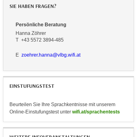
n
b
SIE HABEN FRAGEN?
p
e
e
r
r
Persönliche Beratung
h
s
Hanna Zöhrer
i
o
T +43 5572 3894-485
n
n
a
e
E
zoehrer.hanna@vlbg.wifi.at
u
n
s
b
e
e
i
z
EINSTUFUNGSTEST
n
o
e
g
a
Beurteilen Sie Ihre Sprachkentnisse mit unserem
e
n
Online-Einstufungstest unter
wifi.at/sprachentests
n
g
e
e
n
n
D
e