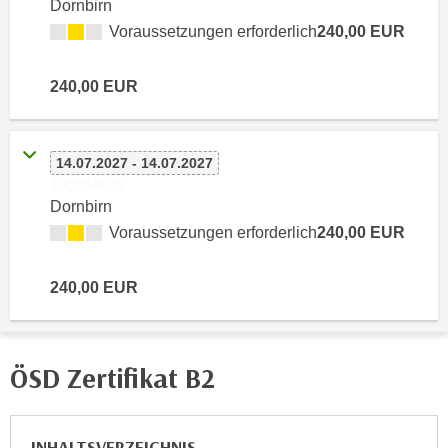
Dornbirn
n
d
Voraussetzungen erforderlich
240,00 EUR
E
e
U
n
240,00 EUR
-
w
U
i
S
r
A
14.07.2027 - 14.07.2027
z
u
Tageskurs
i
Dornbirn
n
e
t
Voraussetzungen erforderlich
240,00 EUR
l
e
o
r
r
240,00 EUR
w
i
o
e
r
n
ÖSD Zertifikat B2
f
t
e
i
n
e
INHALTSVERZEICHNIS
h