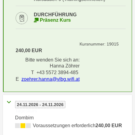
i
e
k
F
DURCHFÜHRUNG
a
u
Präsenz Kurs
n
n
i
k
s
t
Kursnummer: 19015
c
i
240,00 EUR
h
o
Bitte wenden Sie sich an:
e
n
Hanna Zöhrer
n
d
T +43 5572 3894-485
U
e
E
zoehrer.hanna@vlbg.wifi.at
n
r
t
W
e
e
r
24.11.2026 - 24.11.2026
b
n
Tageskurs
s
Dornbirn
e
e
h
Voraussetzungen erforderlich
240,00 EUR
i
m
t