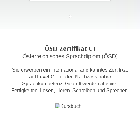
c
i
h
m
t
m
e
u
n
n
S
g
ÖSD Zertifikat C1
i
v
Österreichisches Sprachdiplom (ÖSD)
e
e
,
r
Sie erwerben ein international anerkanntes Zertifikat
d
w
auf Level C1 für den Nachweis hoher
a
e
Sprachkompetenz. Geprüft werden alle vier
s
n
Fertigkeiten: Lesen, Hören, Schreiben und Sprechen.
s
d
w
e
i
n
r
w
a
i
u
r
c