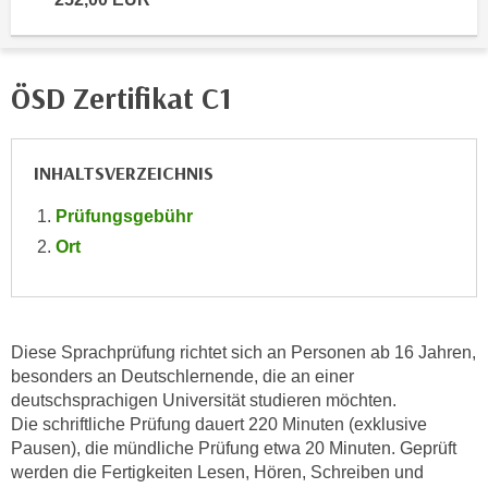
n
i
S
c
i
h
e
ÖSD Zertifikat C1
n
a
i
u
c
f
INHALTSVERZEICHNIS
h
„
t
Prüfungsgebühr
A
d
l
Ort
e
l
m
e
D
a
a
k
Diese Sprachprüfung richtet sich an Personen ab 16 Jahren,
t
z
besonders an Deutschlernende, die an einer
e
e
deutschsprachigen Universität studieren möchten.
n
Die schriftliche Prüfung dauert 220 Minuten (exklusive
p
s
Pausen), die mündliche Prüfung etwa 20 Minuten. Geprüft
t
c
werden die Fertigkeiten Lesen, Hören, Schreiben und
i