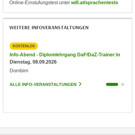
Online-Einstufungstest unter
wifi.at/sprachentests
n
e
,
l
g
e
e
WEITERE INFOVERANSTALTUNGEN
v
l
a
a
n
KOSTENLOS
KO
n
t
in
Info-Abend - Diplomlehrgang DaF/DaZ-Trainer:in
Inf
g
e
Dienstag, 08.09.2026
Die
e
I
n
Dornbirn
Dor
n
I
h
h
ALLE INFO-VERANSTALTUNGEN
ALL
a
r
l
e
t
d
e
u
a
r
n
c
z
h