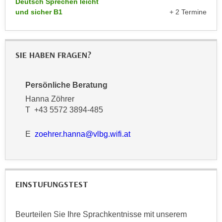
Deutsch Sprechen leicht
k
z
und sicher B1
+ 2 Termine
i
w
e
e
-
c
S
SIE HABEN FRAGEN?
k
e
e
t
n
Persönliche Beratung
z
u
u
Hanna Zöhrer
n
T +43 5572 3894-485
n
d
g
u
E
zoehrer.hanna@vlbg.wifi.at
z
m
u
f
s
ü
t
r
i
EINSTUFUNGSTEST
S
m
i
m
e
Beurteilen Sie Ihre Sprachkentnisse mit unserem
e
r