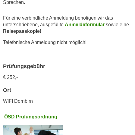
h
Sprechen.
e
u
r
t
Für eine verbindliche Anmeldung benötigen wir das
e
z
unterschriebene, ausgefüllte
Anmeldeformular
sowie eine
n
a
Reisepasskopie
!
“
b
k
Telefonische Anmeldung nicht möglich!
k
l
o
i
m
c
Prüfungsgebühr
m
k
e
e
€ 252,-
n
n
z
Ort
,
w
v
WIFI Dornbirn
i
e
s
r
ÖSD Prüfungsordnung
c
w
h
e
e
n