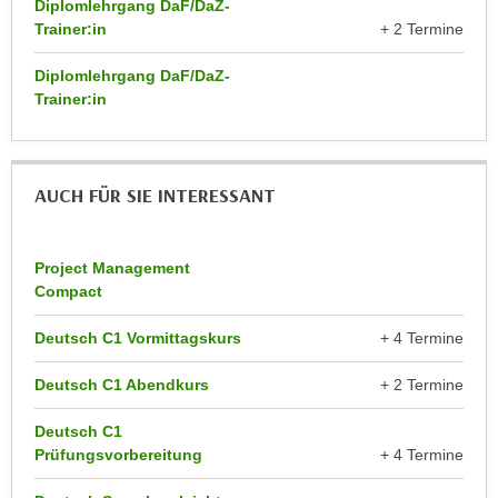
Diplomlehrgang DaF/DaZ-
r
a
Trainer:in
+ 2 Termine
t
b
e
Diplomlehrgang DaF/DaZ-
e
C
Trainer:in
n
o
.
o
W
k
e
AUCH FÜR SIE INTERESSANT
i
n
e
n
s
S
Project Management
z
Compact
i
u
e
A
Deutsch C1 Vormittagskurs
+ 4 Termine
d
n
e
a
Deutsch C1 Abendkurs
+ 2 Termine
r
l
C
Deutsch C1
y
o
Prüfungsvorbereitung
+ 4 Termine
s
o
e