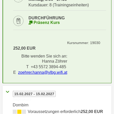
i
e
Kursdauer: 8 (Trainingseinheiten)
k
F
a
u
DURCHFÜHRUNG
n
n
Präsenz Kurs
i
k
s
t
c
i
Kursnummer: 19030
h
o
252,00 EUR
e
n
Bitte wenden Sie sich an:
n
d
Hanna Zöhrer
U
e
T +43 5572 3894-485
n
r
E
zoehrer.hanna@vlbg.wifi.at
t
W
e
e
r
b
n
15.02.2027 - 15.02.2027
s
Tageskurs
e
e
Dornbirn
h
i
Voraussetzungen erforderlich
252,00 EUR
m
t