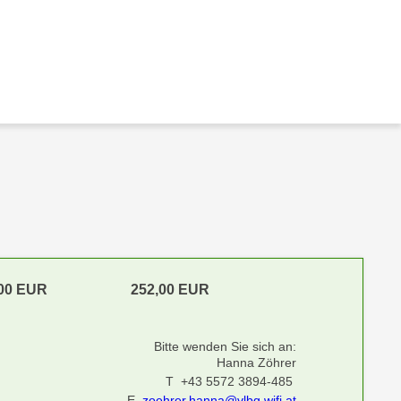
,00 EUR
252,00 EUR
Bitte wenden Sie sich an:
Hanna Zöhrer
T +43 5572 3894-485
E
zoehrer.hanna@vlbg.wifi.at