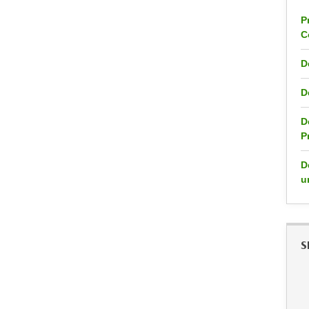
P
C
D
D
D
P
D
u
S