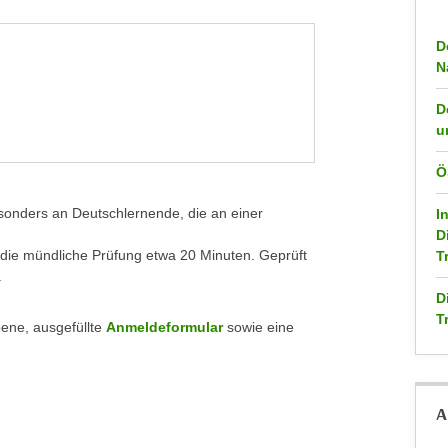
D
N
D
u
Ö
sonders an Deutschlernende, die an einer
I
D
, die mündliche Prüfung etwa 20 Minuten. Geprüft
T
.
D
T
bene, ausgefüllte
Anmeldeformular
sowie eine
A