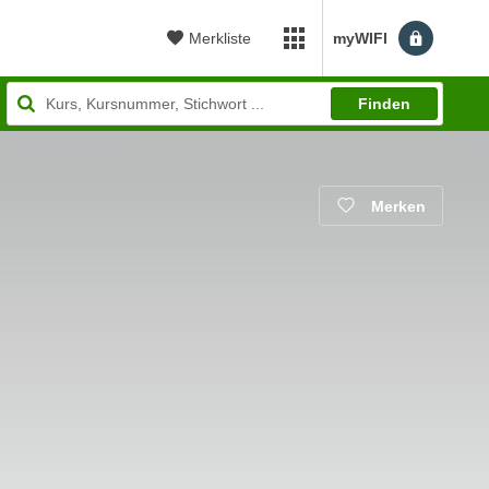
Merkliste
myWIFI
myWIFI Apps öffnen
Finden
Merken