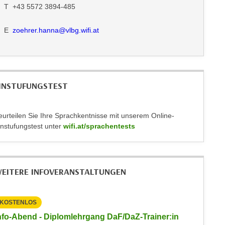
T +43 5572 3894-485
E
zoehrer.hanna@vlbg.wifi.at
INSTUFUNGSTEST
eurteilen Sie Ihre Sprachkentnisse mit unserem Online-
instufungstest unter
wifi.at/sprachentests
EITERE INFOVERANSTALTUNGEN
KOSTENLOS
KOSTEN
nfo-Abend - Diplomlehrgang DaF/DaZ-Trainer:in
Info-Ab