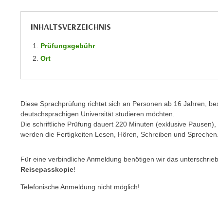
m
t
e
e
INHALTSVERZEICHNIS
n
n
e
o
Prüfungsgebühr
i
t
Ort
n
w
s
e
e
n
t
d
Diese Sprachprüfung richtet sich an Personen ab 16 Jahren, be
z
deutschsprachigen Universität studieren möchten.
i
e
Die schriftliche Prüfung dauert 220 Minuten (exklusive Pausen)
g
n
werden die Fertigkeiten Lesen, Hören, Schreiben und Sprechen
s
,
i
w
Für eine verbindliche Anmeldung benötigen wir das unterschrie
n
e
Reisepasskopie
!
d
l
.
Telefonische Anmeldung nicht möglich!
c
W
h
e
e