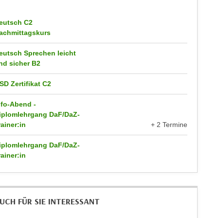
eutsch C2
achmittagskurs
eutsch Sprechen leicht
nd sicher B2
SD Zertifikat C2
nfo-Abend -
iplomlehrgang DaF/DaZ-
rainer:in
+ 2 Termine
iplomlehrgang DaF/DaZ-
rainer:in
UCH FÜR SIE INTERESSANT