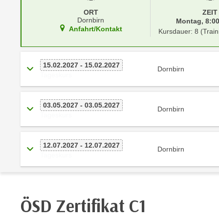
r
i
ORT
ZEIT
i
e
Dornbirn
Montag, 8:00
k
F
Anfahrt/Kontakt
Kursdauer: 8 (Train
a
u
n
n
i
k
15.02.2027 - 15.02.2027
Dornbirn
s
Tageskurs
t
c
i
h
o
03.05.2027 - 03.05.2027
e
Dornbirn
n
Tageskurs
n
d
U
e
n
12.07.2027 - 12.07.2027
r
Dornbirn
t
Tageskurs
W
e
e
r
b
n
s
ÖSD Zertifikat C1
e
e
h
i