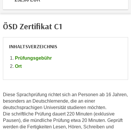
n
i
S
c
i
h
e
ÖSD Zertifikat C1
n
a
i
u
c
f
INHALTSVERZEICHNIS
h
„
t
Prüfungsgebühr
A
d
l
Ort
e
l
m
e
D
a
a
k
Diese Sprachprüfung richtet sich an Personen ab 16 Jahren,
t
z
besonders an Deutschlernende, die an einer
e
e
deutschsprachigen Universität studieren möchten.
n
Die schriftliche Prüfung dauert 220 Minuten (exklusive
p
s
Pausen), die mündliche Prüfung etwa 20 Minuten. Geprüft
t
c
werden die Fertigkeiten Lesen, Hören, Schreiben und
i