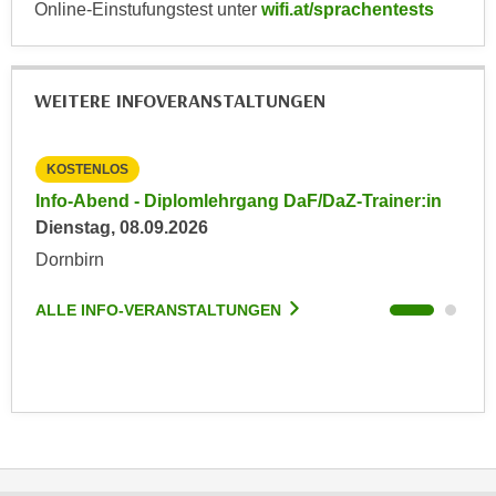
Online-Einstufungstest unter
wifi.at/sprachentests
n
e
,
l
g
e
e
WEITERE INFOVERANSTALTUNGEN
v
l
a
a
n
KOSTENLOS
KO
n
t
in
Info-Abend - Diplomlehrgang DaF/DaZ-Trainer:in
Inf
g
e
Dienstag, 08.09.2026
Die
e
I
n
Dornbirn
Dor
n
I
h
h
ALLE INFO-VERANSTALTUNGEN
ALL
a
r
l
e
t
d
e
u
a
r
n
c
z
h