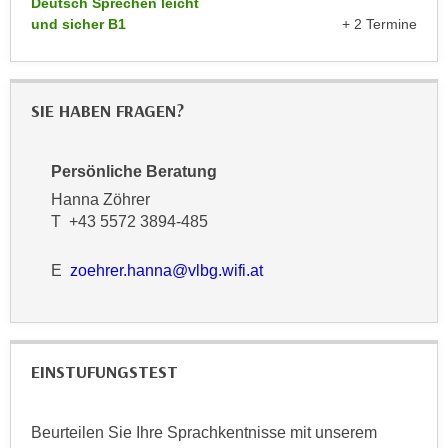
Deutsch Sprechen leicht
k
z
und sicher B1
+ 2 Termine
i
w
e
e
-
c
S
SIE HABEN FRAGEN?
k
e
e
t
n
Persönliche Beratung
z
u
u
Hanna Zöhrer
n
T +43 5572 3894-485
n
d
g
u
E
zoehrer.hanna@vlbg.wifi.at
z
m
u
f
s
ü
t
r
i
EINSTUFUNGSTEST
S
m
i
m
e
Beurteilen Sie Ihre Sprachkentnisse mit unserem
e
r