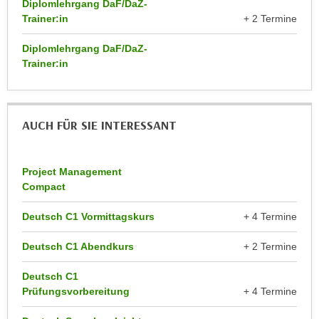
Diplomlehrgang DaF/DaZ-
r
a
Trainer:in
+ 2 Termine
t
b
e
Diplomlehrgang DaF/DaZ-
e
C
Trainer:in
n
o
.
o
W
k
e
AUCH FÜR SIE INTERESSANT
i
n
e
n
s
S
Project Management
z
Compact
i
u
e
A
Deutsch C1 Vormittagskurs
+ 4 Termine
d
n
e
a
Deutsch C1 Abendkurs
+ 2 Termine
r
l
C
Deutsch C1
y
o
Prüfungsvorbereitung
+ 4 Termine
s
o
e