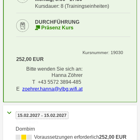
i
e
Kursdauer: 8 (Trainingseinheiten)
k
F
a
u
DURCHFÜHRUNG
n
n
Präsenz Kurs
i
k
s
t
c
i
Kursnummer: 19030
h
o
252,00 EUR
e
n
Bitte wenden Sie sich an:
n
d
Hanna Zöhrer
U
e
T +43 5572 3894-485
n
r
E
zoehrer.hanna@vlbg.wifi.at
t
W
e
e
r
b
n
15.02.2027 - 15.02.2027
s
Tageskurs
e
e
Dornbirn
h
i
Voraussetzungen erforderlich
252,00 EUR
m
t