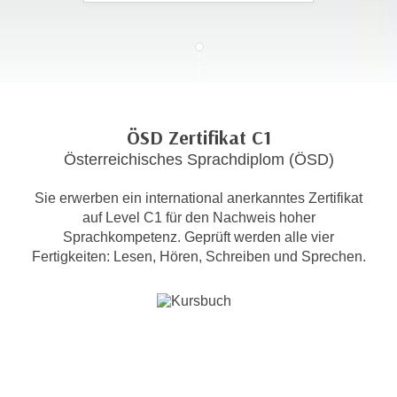
c
i
h
m
t
m
e
u
n
n
S
g
ÖSD Zertifikat C1
i
v
Österreichisches Sprachdiplom (ÖSD)
e
e
,
r
Sie erwerben ein international anerkanntes Zertifikat
d
w
auf Level C1 für den Nachweis hoher
a
e
Sprachkompetenz. Geprüft werden alle vier
s
n
Fertigkeiten: Lesen, Hören, Schreiben und Sprechen.
s
d
w
e
i
n
r
w
a
i
u
r
c