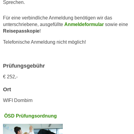
h
Sprechen.
e
u
r
t
Für eine verbindliche Anmeldung benötigen wir das
e
z
unterschriebene, ausgefüllte
Anmeldeformular
sowie eine
n
a
Reisepasskopie
!
“
b
k
Telefonische Anmeldung nicht möglich!
k
l
o
i
m
c
Prüfungsgebühr
m
k
e
e
€ 252,-
n
n
z
Ort
,
w
v
WIFI Dornbirn
i
e
s
r
ÖSD Prüfungsordnung
c
w
h
e
e
n