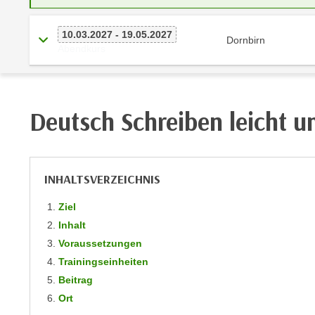
r
i
i
e
10.03.2027 - 19.05.2027
k
Dornbirn
F
Abendkurs
a
u
n
n
i
k
s
t
Deutsch Schreiben leicht u
c
i
h
o
e
n
n
d
INHALTSVERZEICHNIS
U
e
n
Ziel
r
t
Inhalt
W
e
Voraussetzungen
e
r
b
Trainingseinheiten
n
s
Beitrag
e
e
Ort
h
i