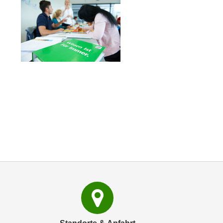
c
i
h
e
u
r
t
e
z
n
a
“
b
k
k
l
o
i
m
c
m
k
e
e
n
n
z
,
w
v
i
e
s
r
c
w
h
e