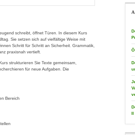
A
D
ugend schreibt, öffnet Türen. In diesem Kurs
P
ltag. Sie setzen sich auf vielfältige Weise mit
nnen Schritt für Schritt an Sicherheit. Grammatik,
Ö
z praxisnah vertieft.
 Kurs strukturieren Sie Texte gemeinsam,
D
echerchieren für neue Aufgaben. Die
u
J
V
v
ten Bereich
D
II
tellen