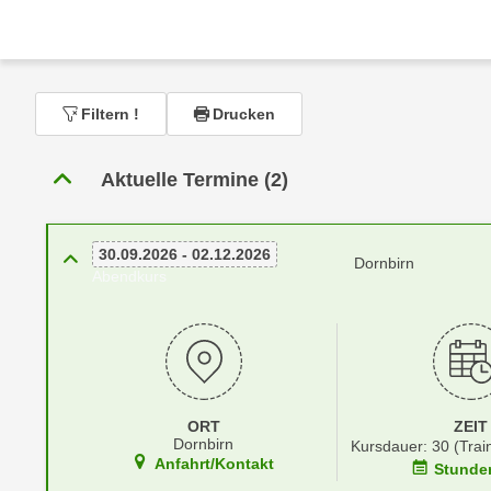
r
c
n
h
u
C
r
o
C
Filtern
!
Drucken
o
o
k
o
Aktuelle Termine (2)
i
k
e
i
s
e
30.09.2026 - 02.12.2026
v
Dornbirn
s
Abendkurs
o
,
n
d
U
i
S
e
-
f
a
ü
ORT
ZEIT
m
Dornbirn
Kursdauer: 30 (Trai
r
Anfahrt/Kontakt
e
Stunde
d