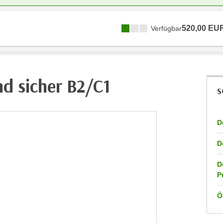
520,00 EU
Verfügbar
nd sicher B2/C1
S
D
D
D
P
Ö