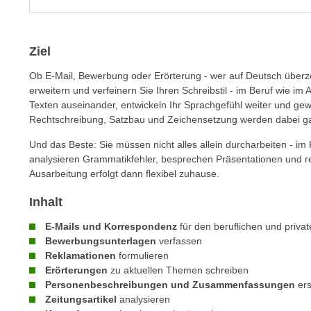
m
t
e
e
n
n
Ziel
e
o
i
Ob E-Mail, Bewerbung oder Erörterung - wer auf Deutsch überze
t
erweitern und verfeinern Sie Ihren Schreibstil - im Beruf wie im Al
n
w
Texten auseinander, entwickeln Ihr Sprachgefühl weiter und gewi
s
e
Rechtschreibung, Satzbau und Zeichensetzung werden dabei gan
e
n
t
Und das Beste: Sie müssen nicht alles allein durcharbeiten - im
d
z
analysieren Grammatikfehler, besprechen Präsentationen und r
i
Ausarbeitung erfolgt dann flexibel zuhause.
e
g
n
s
Inhalt
,
i
w
E-Mails und Korrespondenz
für den beruflichen und priva
n
e
Bewerbungsunterlagen
verfassen
d
Reklamationen
formulieren
l
.
Erörterungen
zu aktuellen Themen schreiben
c
W
Personenbeschreibungen und Zusammenfassungen
ers
h
e
Zeitungsartikel
analysieren
e