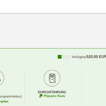
520,00 EU
Verfügbar
DURCHFÜHRUNG
Präsenz Kurs
ningseinheiten)
nplan