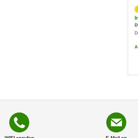
KOSTENLOS
Info-Abend - Diplomlehrgang DaF/DaZ-Trainer:in
I
Dienstag, 09.09.2025
D
Dornbirn
D
ALLE INFO-VERANSTALTUNGEN
A