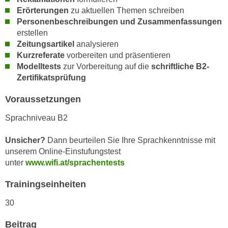
h
e
Erörterungen
zu aktuellen Themen schreiben
u
r
Personenbeschreibungen und Zusammenfassungen
t
e
erstellen
z
Zeitungsartikel
analysieren
n
a
Kurzreferate
vorbereiten und präsentieren
“
b
Modelltests
zur Vorbereitung auf die
schriftliche B2-
k
k
Zertifikatsprüfung
l
o
i
Voraussetzungen
m
c
m
k
Sprachniveau B2
e
e
n
Unsicher?
Dann beurteilen Sie Ihre Sprachkenntnisse mit
n
z
unserem Online-Einstufungstest
,
w
unter
www.wifi.at/sprachentests
v
i
e
Trainingseinheiten
s
r
c
30
w
h
e
e
Beitrag
n