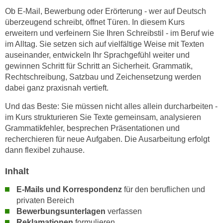
n
Ob E-Mail, Bewerbung oder Erörterung - wer auf Deutsch
i
S
überzeugend schreibt, öffnet Türen. In diesem Kurs
c
i
erweitern und verfeinern Sie Ihren Schreibstil - im Beruf wie
h
e
im Alltag. Sie setzen sich auf vielfältige Weise mit Texten
n
a
auseinander, entwickeln Ihr Sprachgefühl weiter und
i
u
gewinnen Schritt für Schritt an Sicherheit. Grammatik,
c
f
Rechtschreibung, Satzbau und Zeichensetzung werden
h
„
dabei ganz praxisnah vertieft.
t
A
Und das Beste: Sie müssen nicht alles allein durcharbeiten -
d
l
im Kurs strukturieren Sie Texte gemeinsam, analysieren
e
l
Grammatikfehler, besprechen Präsentationen und
m
e
recherchieren für neue Aufgaben. Die Ausarbeitung erfolgt
D
a
dann flexibel zuhause.
a
k
t
Inhalt
z
e
e
E-Mails und Korrespondenz
für den beruflichen und
n
p
privaten Bereich
s
t
Bewerbungsunterlagen
verfassen
c
i
Reklamationen
formulieren