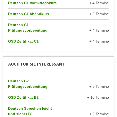
r
Deutsch C1 Vormittagskurs
+ 4 Termine
a
t
b
Deutsch C1 Abendkurs
+ 2 Termine
e
e
C
n
Deutsch C1
o
Prüfungsvorbereitung
+ 4 Termine
.
o
W
k
ÖSD Zertifikat C1
+ 4 Termine
e
i
n
e
n
s
S
AUCH FÜR SIE INTERESSANT
z
i
u
e
A
Deutsch B2
d
n
Prüfungsvorbereitung
+ 8 Termine
e
a
r
l
ÖSD Zertifikat B2
+ 10 Termine
C
y
o
s
Deutsch Sprechen leicht
o
und sicher B1
+ 2 Termine
e