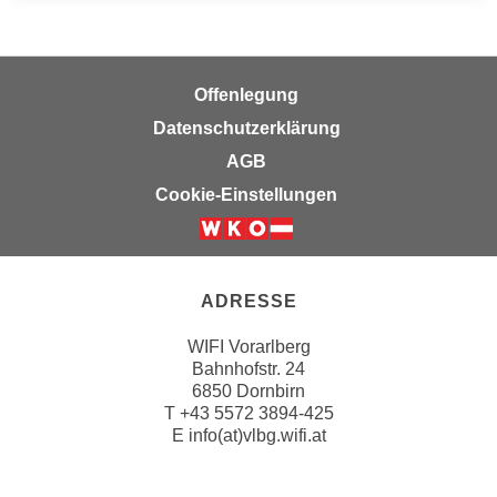
u
d
z
i
e
e
i
Offenlegung
C
g
Datenschutzerklärung
o
e
o
AGB
n
k
.
Cookie-Einstellungen
i
U
e
m
s
I
e
h
ADRESSE
r
n
h
WIFI Vorarlberg
e
Bahnhofstr. 24
o
n
6850 Dornbirn
b
d
T
+43 5572 3894-425
e
a
E
info(at)vlbg.wifi.at
n
r
e
ü