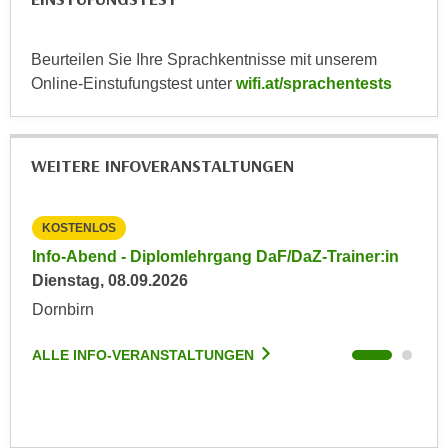
n
e
,
l
Beurteilen Sie Ihre Sprachkentnisse mit unserem
g
e
Online-Einstufungstest unter
wifi.at/sprachentests
e
v
l
a
a
n
n
WEITERE INFOVERANSTALTUNGEN
t
g
e
e
I
KOSTENLOS
KO
n
n
I
in
Info-Abend - Diplomlehrgang DaF/DaZ-Trainer:in
Inf
h
h
Dienstag, 08.09.2026
Die
a
r
Dornbirn
Dor
l
e
t
d
ALLE INFO-VERANSTALTUNGEN
ALL
e
u
a
r
n
c
z
h