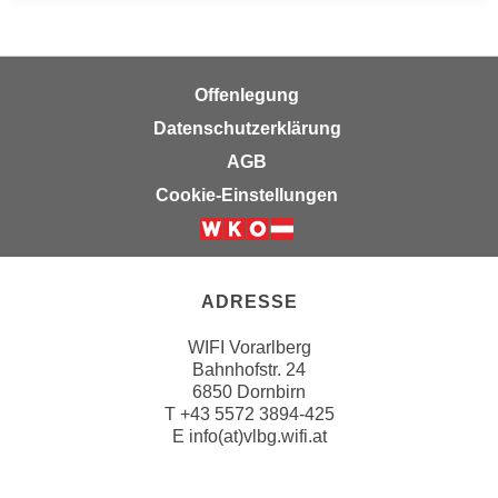
u
d
z
i
e
e
i
Offenlegung
C
g
Datenschutzerklärung
o
e
o
AGB
n
k
.
Cookie-Einstellungen
i
U
e
m
s
I
e
h
ADRESSE
r
n
h
WIFI Vorarlberg
e
Bahnhofstr. 24
o
n
6850 Dornbirn
b
d
T
+43 5572 3894-425
e
a
E
info(at)vlbg.wifi.at
n
r
e
ü