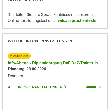
n
e
,
l
Beurteilen Sie Ihre Sprachkentnisse mit unserem
g
e
Online-Einstufungstest unter
wifi.at/sprachentests
e
v
l
a
a
n
n
WEITERE INFOVERANSTALTUNGEN
t
g
e
e
I
KOSTENLOS
KO
n
n
I
in
Info-Abend - Diplomlehrgang DaF/DaZ-Trainer:in
Inf
h
h
Dienstag, 08.09.2026
Die
a
r
Dornbirn
Dor
l
e
t
d
ALLE INFO-VERANSTALTUNGEN
ALL
e
u
a
r
n
c
z
h