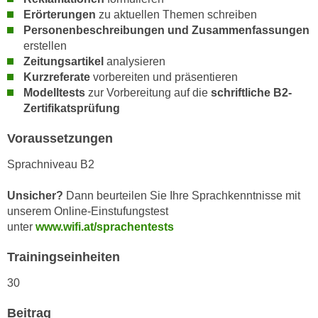
h
e
Erörterungen
zu aktuellen Themen schreiben
u
r
Personenbeschreibungen und Zusammenfassungen
t
e
erstellen
z
Zeitungsartikel
analysieren
n
a
Kurzreferate
vorbereiten und präsentieren
“
b
Modelltests
zur Vorbereitung auf die
schriftliche B2-
k
k
Zertifikatsprüfung
l
o
i
Voraussetzungen
m
c
m
k
Sprachniveau B2
e
e
n
Unsicher?
Dann beurteilen Sie Ihre Sprachkenntnisse mit
n
z
unserem Online-Einstufungstest
,
w
unter
www.wifi.at/sprachentests
v
i
e
Trainingseinheiten
s
r
c
30
w
h
e
e
Beitrag
n