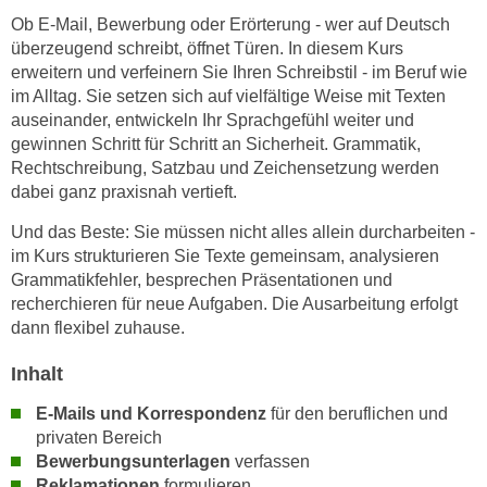
n
Ob E-Mail, Bewerbung oder Erörterung - wer auf Deutsch
i
S
überzeugend schreibt, öffnet Türen. In diesem Kurs
c
i
erweitern und verfeinern Sie Ihren Schreibstil - im Beruf wie
h
e
im Alltag. Sie setzen sich auf vielfältige Weise mit Texten
n
a
auseinander, entwickeln Ihr Sprachgefühl weiter und
i
u
gewinnen Schritt für Schritt an Sicherheit. Grammatik,
c
f
Rechtschreibung, Satzbau und Zeichensetzung werden
h
„
dabei ganz praxisnah vertieft.
t
A
Und das Beste: Sie müssen nicht alles allein durcharbeiten -
d
l
im Kurs strukturieren Sie Texte gemeinsam, analysieren
e
l
Grammatikfehler, besprechen Präsentationen und
m
e
recherchieren für neue Aufgaben. Die Ausarbeitung erfolgt
D
a
dann flexibel zuhause.
a
k
t
Inhalt
z
e
e
E-Mails und Korrespondenz
für den beruflichen und
n
p
privaten Bereich
s
t
Bewerbungsunterlagen
verfassen
c
i
Reklamationen
formulieren