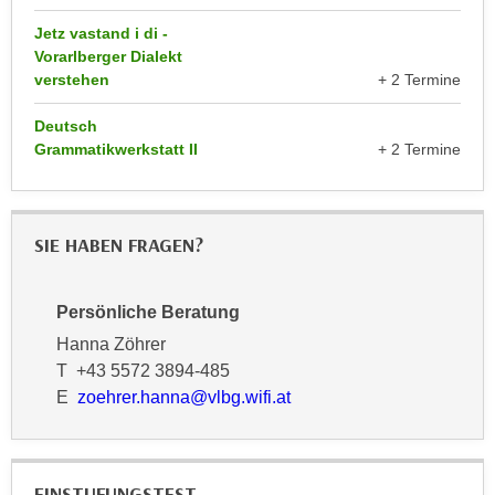
k
z
Jetz vastand i di -
i
w
Vorarlberger Dialekt
e
e
verstehen
+ 2 Termine
-
c
S
k
Deutsch
e
e
Grammatikwerkstatt II
+ 2 Termine
t
n
z
u
u
n
SIE HABEN FRAGEN?
n
d
g
u
z
m
Persönliche Beratung
u
f
Hanna Zöhrer
s
ü
T +43 5572 3894-485
t
r
E
zoehrer.hanna@vlbg.wifi.at
i
S
m
i
m
e
e
EINSTUFUNGSTEST
r