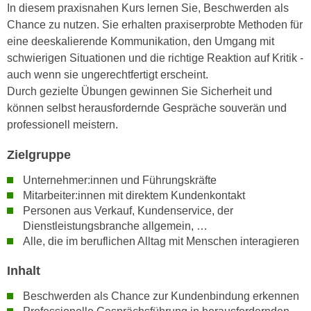
h
In diesem praxisnahen Kurs lernen Sie, Beschwerden als
e
u
Chance zu nutzen. Sie erhalten praxiserprobte Methoden für
r
t
eine deeskalierende Kommunikation, den Umgang mit
e
z
schwierigen Situationen und die richtige Reaktion auf Kritik -
n
a
auch wenn sie ungerechtfertigt erscheint.
“
b
Durch gezielte Übungen gewinnen Sie Sicherheit und
k
k
können selbst herausfordernde Gespräche souverän und
l
o
professionell meistern.
i
m
c
Zielgruppe
m
k
e
e
Unternehmer:innen und Führungskräfte
n
n
Mitarbeiter:innen mit direktem Kundenkontakt
z
,
Personen aus Verkauf, Kundenservice, der
w
Dienstleistungsbranche allgemein, …
v
i
Alle, die im beruflichen Alltag mit Menschen interagieren
e
s
r
Inhalt
c
w
h
e
Beschwerden als Chance zur Kundenbindung erkennen
e
n