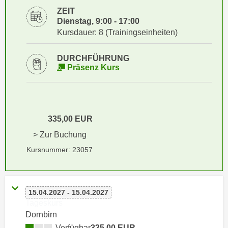
i
e
ZEIT
k
F
Dienstag, 9:00 - 17:00
a
u
Kursdauer: 8 (Trainingseinheiten)
n
n
i
k
DURCHFÜHRUNG
s
Präsenz Kurs
t
c
i
h
o
e
n
n
d
335,00 EUR
U
e
> Zur Buchung
n
r
Kursnummer: 23057
t
W
e
e
r
b
n
s
15.04.2027 - 15.04.2027
e
Tageskurs
e
h
Dornbirn
i
m
t
Verfügbar
335,00 EUR