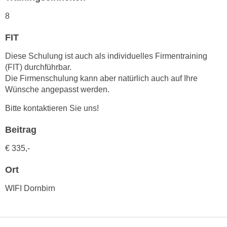
r
a
t
8
b
e
e
FIT
C
n
o
Diese Schulung ist auch als individuelles Firmentraining
.
o
(FIT) durchführbar.
W
k
Die Firmenschulung kann aber natürlich auch auf Ihre
e
i
Wünsche angepasst werden.
n
e
Bitte kontaktieren Sie uns!
n
s
S
z
Beitrag
i
u
e
€ 335,-
A
d
n
Ort
e
a
r
l
WIFI Dornbirn
C
y
o
s
o
e