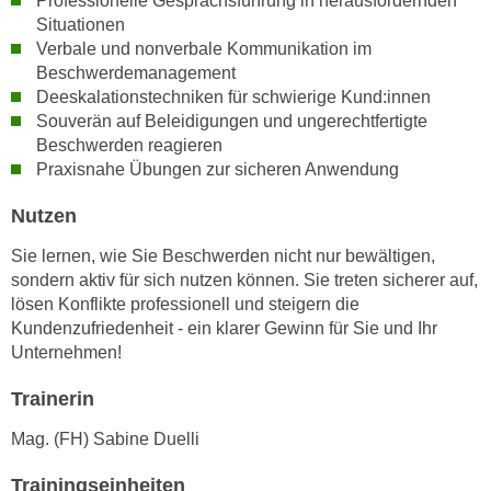
Professionelle Gesprächsführung in herausfordernden
n
Situationen
d
E
Verbale und nonverbale Kommunikation im
e
U
Beschwerdemanagement
n
-
Deeskalationstechniken für schwierige Kund:innen
w
Souverän auf Beleidigungen und ungerechtfertigte
U
i
Beschwerden reagieren
S
r
Praxisnahe Übungen zur sicheren Anwendung
A
z
u
i
Nutzen
n
e
t
Sie lernen, wie Sie Beschwerden nicht nur bewältigen,
l
e
sondern aktiv für sich nutzen können. Sie treten sicherer auf,
o
lösen Konflikte professionell und steigern die
r
r
Kundenzufriedenheit - ein klarer Gewinn für Sie und Ihr
w
i
Unternehmen!
o
e
r
n
Trainerin
f
t
e
Mag. (FH) Sabine Duelli
i
n
e
Trainingseinheiten
h