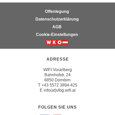
u
d
z
Offenlegung
i
e
e
Datenschutzerklärung
i
C
g
AGB
o
e
Cookie-Einstellungen
o
n
k
.
i
U
e
m
ADRESSE
s
I
e
h
WIFI Vorarlberg
r
Bahnhofstr. 24
n
h
6850 Dornbirn
e
T
+43 5572 3894-425
o
n
E
info(at)vlbg.wifi.at
b
d
e
a
n
r
FOLGEN SIE UNS
e
ü