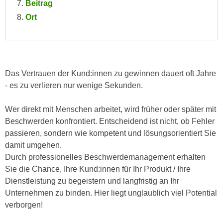
Beitrag
n
i
S
Ort
c
i
h
e
n
a
i
u
c
Das Vertrauen der Kund:innen zu gewinnen dauert oft Jahre
f
h
- es zu verlieren nur wenige Sekunden.
„
t
A
d
Wer direkt mit Menschen arbeitet, wird früher oder später mit
l
e
Beschwerden konfrontiert. Entscheidend ist nicht, ob Fehler
l
m
passieren, sondern wie kompetent und lösungsorientiert Sie
e
D
damit umgehen.
a
a
Durch professionelles Beschwerdemanagement erhalten
k
t
Sie die Chance, Ihre Kund:innen für Ihr Produkt / Ihre
z
e
Dienstleistung zu begeistern und langfristig an Ihr
e
n
Unternehmen zu binden. Hier liegt unglaublich viel Potential
p
s
verborgen!
t
c
i