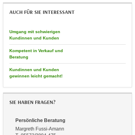
k
z
i
AUCH FÜR SIE INTERESSANT
w
e
e
-
c
S
Umgang mit schwierigen
k
Kundinnen und Kunden
e
e
t
n
Kompetent in Verkauf und
z
u
Beratung
u
n
n
d
Kundinnen und Kunden
g
gewinnen leicht gemacht!
u
z
m
u
f
s
ü
SIE HABEN FRAGEN?
t
r
i
S
m
i
Persönliche Beratung
m
e
Margreth Fussi-Amann
e
r