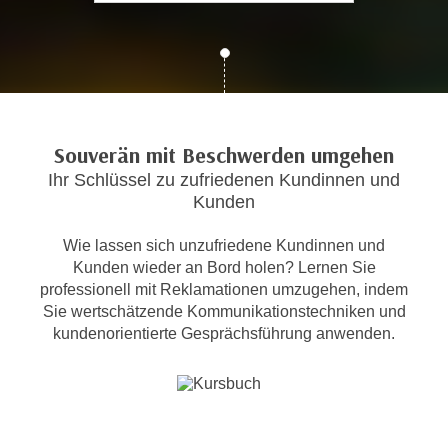
c
i
h
m
t
m
e
u
n
n
S
g
Souverän mit Beschwerden umgehen
i
v
Ihr Schlüssel zu zufriedenen Kundinnen und
e
e
Kunden
,
r
d
w
Wie lassen sich unzufriedene Kundinnen und
a
e
Kunden wieder an Bord holen? Lernen Sie
s
n
professionell mit Reklamationen umzugehen, indem
s
d
Sie wertschätzende Kommunikationstechniken und
w
kundenorientierte Gesprächsführung anwenden.
e
i
n
r
w
a
i
u
r
c