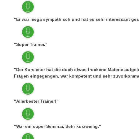
e
n
n
d
E
"Er war mega sympathisch und hat es sehr interessant ges
e
U
n
-
w
U
i
"Super Trainer."
S
r
A
z
u
i
"Der Kursleiter hat die doch etwas trockene Materie aufgeloc
n
e
Fragen eingegangen, war kompetent und sehr zuvorkommen
t
l
e
o
r
r
w
"Allerbester Trainer!"
i
o
e
r
n
f
t
"War ein super Seminar. Sehr kurzweilig."
e
i
n