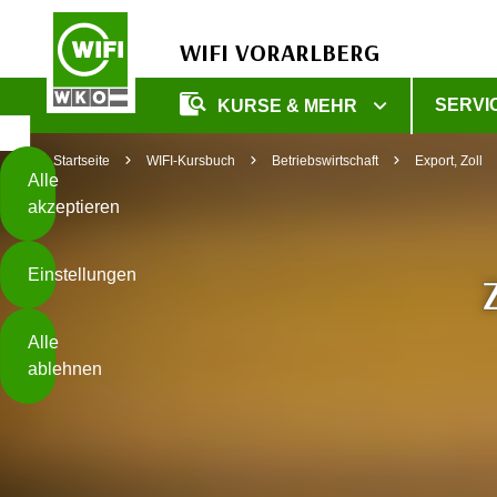
WIFI VORARLBERG
Diese
SERVI
KURSE & MEHR
Seite
Zum Inhalt springen
Zur Fußzeile springen
verwendet
Startseite
WIFI-Kursbuch
Betriebswirtschaft
Export, Zoll
Cookies
Alle
akzeptieren
O
h
Einstellungen
n
e
B
I
Alle
i
h
ablehnen
t
r
t
e
Weiterlesen
e
Z
b
u
e
s