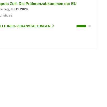
nputs Zoll: Die Präferenzabkommen der EU
Inputs 
reitag, 06.11.2026
Mittwoch
onstiges
Sonstige
LLE INFO-VERANSTALTUNGEN
ALLE I