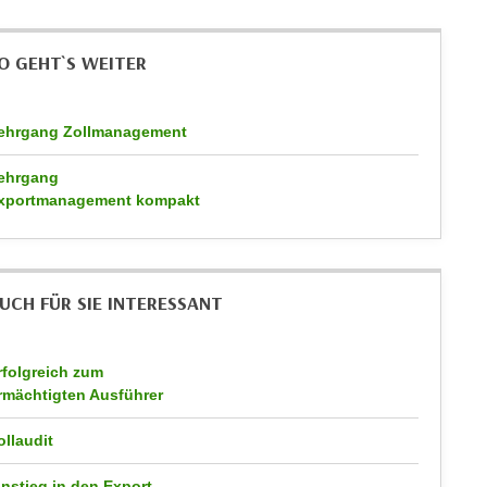
O GEHT`S WEITER
ehrgang Zollmanagement
ehrgang
xportmanagement kompakt
UCH FÜR SIE INTERESSANT
rfolgreich zum
rmächtigten Ausführer
ollaudit
instieg in den Export