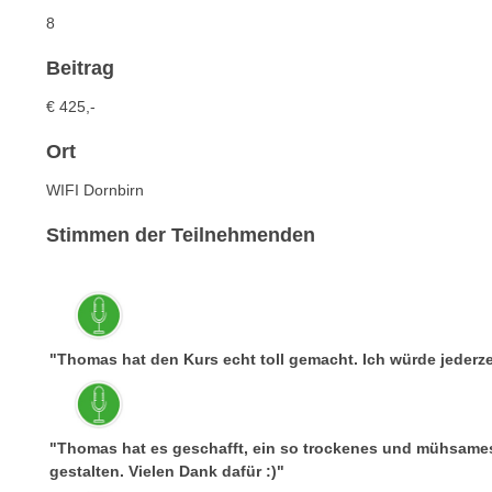
c
i
8
h
e
u
r
Beitrag
t
e
€ 425,-
z
n
a
“
Ort
b
k
k
WIFI Dornbirn
l
o
i
Stimmen der Teilnehmenden
m
c
m
k
e
e
n
n
z
,
"Thomas hat den Kurs echt toll gemacht. Ich würde jederz
w
v
i
e
s
r
"Thomas hat es geschafft, ein so trockenes und mühsame
c
w
gestalten. Vielen Dank dafür :)"
h
e