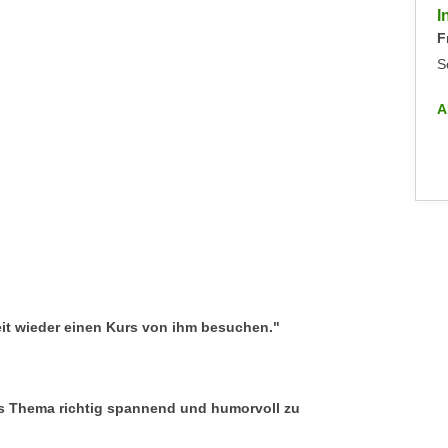
Inputs Zoll: Die Präferenzabkommen der EU
I
Mittwoch, 24.06.2026
F
Sonstiges
S
ALLE INFO-VERANSTALTUNGEN
A
eit wieder einen Kurs von ihm besuchen."
s Thema richtig spannend und humorvoll zu