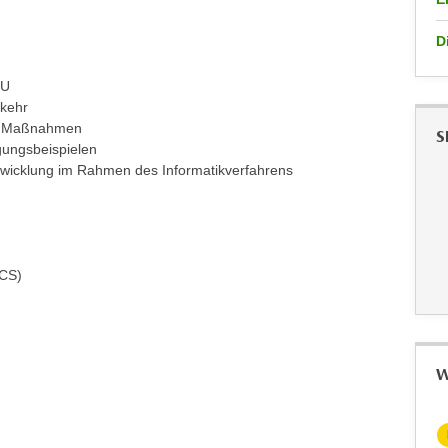
D
EU
rkehr
he Maßnahmen
S
igungsbeispielen
bwicklung im Rahmen des Informatikverfahrens
(ECS)
W
KOSTENLOS