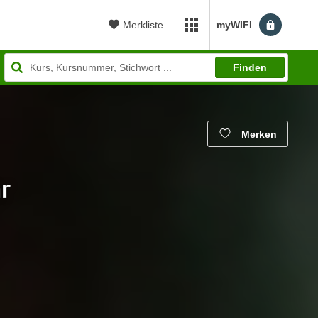
Merkliste
myWIFI
myWIFI Apps öffnen
Finden
Merken
r