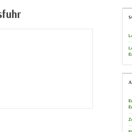
sfuhr
S
L
L
E
A
E
E
Z
E