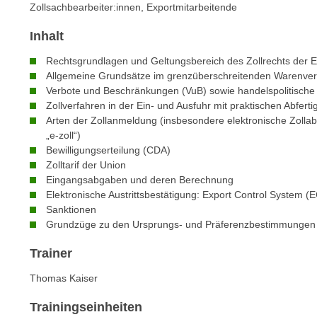
n
Zollsachbearbeiter:innen, Exportmitarbeitende
s
n
i
Inhalt
S
c
i
Rechtsgrundlagen und Geltungsbereich des Zollrechts der 
h
e
Allgemeine Grundsätze im grenzüberschreitenden Warenve
n
a
Verbote und Beschränkungen (VuB) sowie handelspolitisc
i
u
Zollverfahren in der Ein- und Ausfuhr mit praktischen Abfert
c
Arten der Zollanmeldung (insbesondere elektronische Zolla
f
h
„e-zoll“)
„
t
Bewilligungserteilung (CDA)
A
Zolltarif der Union
d
l
Eingangsabgaben und deren Berechnung
e
l
Elektronische Austrittsbestätigung: Export Control System 
m
e
Sanktionen
D
a
Grundzüge zu den Ursprungs- und Präferenzbestimmungen
a
k
t
Trainer
z
e
e
Thomas Kaiser
n
p
s
Trainingseinheiten
t