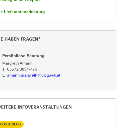
ie Lieferantenerklärung
IE HABEN FRAGEN?
Persönliche Beratung
Margreth Amann
T 05572/3894-475
E
amann.margreth@vlbg.wifi.at
EITERE INFOVERANSTALTUNGEN
KOSTENLOS
KOSTEN