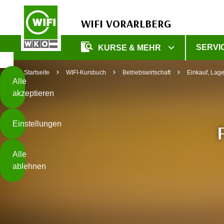
WIFI VORARLBERG
Diese
SERVI
KURSE & MEHR
Seite
Zum Inhalt springen
Zur Fußzeile springen
verwendet
Startseite
WIFI-Kursbuch
Betriebswirtschaft
Einkauf, Lager
Cookies
Alle
akzeptieren
O
h
Einstellungen
n
e
B
I
Alle
i
h
ablehnen
t
r
t
e
Weiterlesen
e
Z
b
u
e
s