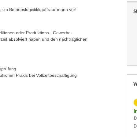
ur:m Betriebslogistikkauffrau/-mann vor!
S
ditionen oder Produktions-, Gewerbe-
zeit absolviert haben und den nachträglichen
sprüfung
flichen Praxis bei Vollzeitbeschäftigung
W
KOSTENLOS
Inputs Zoll: Die Präferenzabkommen der EU
I
Mittwoch, 24.06.2026
D
Sonstiges
D