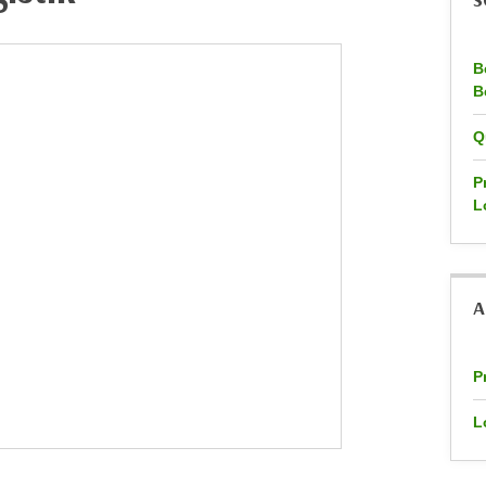
S
B
B
Q
P
L
A
P
L