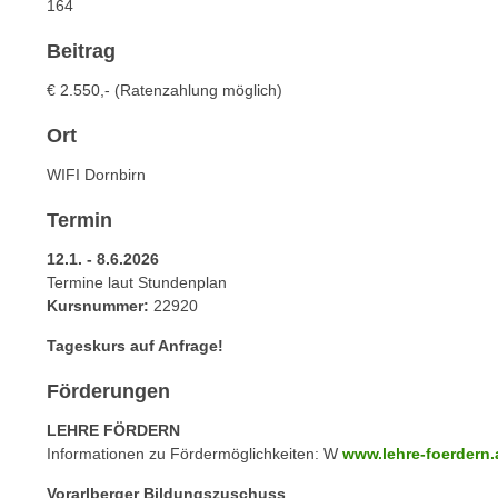
164
e
n
n
d
Beitrag
E
e
€ 2.550,- (Ratenzahlung möglich)
U
n
-
w
Ort
U
i
S
WIFI Dornbirn
r
A
z
Termin
u
i
n
12.1. - 8.6.2026
e
t
Termine laut Stundenplan
l
e
Kursnummer:
22920
o
r
r
Tageskurs auf Anfrage!
w
i
o
Förderungen
e
r
n
LEHRE FÖRDERN
f
t
Informationen zu Fördermöglichkeiten: W
www.lehre-foerdern.
e
i
n
Vorarlberger Bildungszuschuss