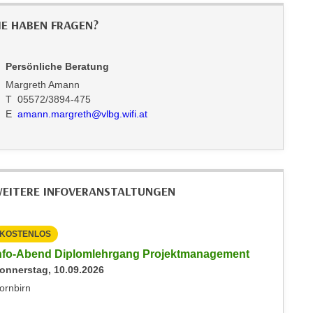
IE HABEN FRAGEN?
Persönliche Beratung
Margreth Amann
T 05572/3894-475
E
amann.margreth@vlbg.wifi.at
EITERE INFOVERANSTALTUNGEN
KOSTENLOS
KOSTEN
nfo-Abend Diplomlehrgang Projektmanagement
Inputs 
onnerstag, 10.09.2026
Freitag, 
ornbirn
Sonstige