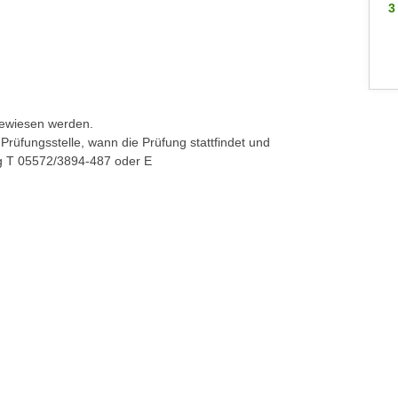
3 WEITERE
3
gewiesen werden.
Prüfungsstelle, wann die Prüfung stattfindet und
ng T 05572/3894-487 oder E