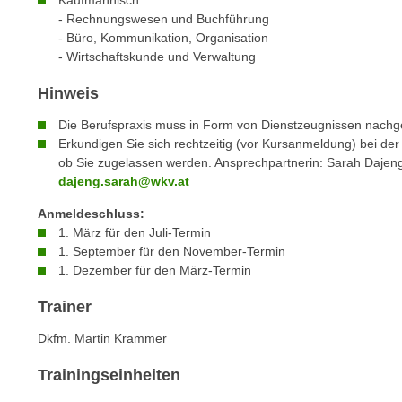
Kaufmännisch
c
i
- Rechnungswesen und Buchführung
h
e
- Büro, Kommunikation, Organisation
u
r
- Wirtschaftskunde und Verwaltung
t
e
z
Hinweis
n
a
“
Die Berufspraxis muss in Form von Dienstzeugnissen nach
b
k
Erkundigen Sie sich rechtzeitig (vor Kursanmeldung) bei der 
k
l
ob Sie zugelassen werden. Ansprechpartnerin: Sarah Daje
o
dajeng.sarah@wkv.at
i
m
c
Anmeldeschluss:
m
k
1. März für den Juli-Termin
e
e
1. September für den November-Termin
n
n
1. Dezember für den März-Termin
z
,
w
Trainer
v
i
e
Dkfm. Martin Krammer
s
r
c
Trainingseinheiten
w
h
e