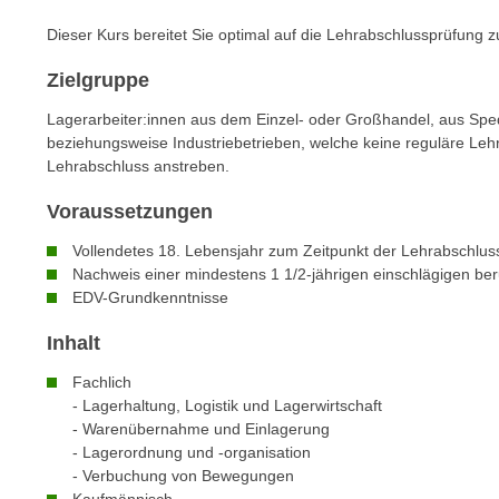
n
s
n
Dieser Kurs bereitet Sie optimal auf die Lehrabschlussprüfung z
i
S
c
Zielgruppe
i
h
e
Lagerarbeiter:innen aus dem Einzel- oder Großhandel, aus Spe
n
a
beziehungsweise Industriebetrieben, welche keine reguläre Lehr
i
u
Lehrabschluss anstreben.
c
f
h
Voraussetzungen
„
t
A
Vollendetes 18. Lebensjahr zum Zeitpunkt der Lehrabschlus
d
l
Nachweis einer mindestens 1 1/2-jährigen einschlägigen beru
e
l
EDV-Grundkenntnisse
m
e
Inhalt
D
a
a
k
Fachlich
t
z
- Lagerhaltung, Logistik und Lagerwirtschaft
e
- Warenübernahme und Einlagerung
e
n
- Lagerordnung und -organisation
p
s
- Verbuchung von Bewegungen
t