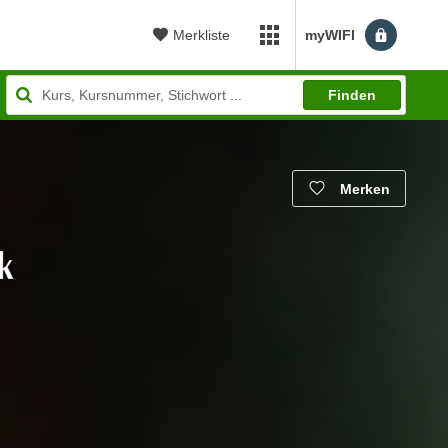
Merkliste
myWIFI
myWIFI Apps öffnen
Finden
Merken
k