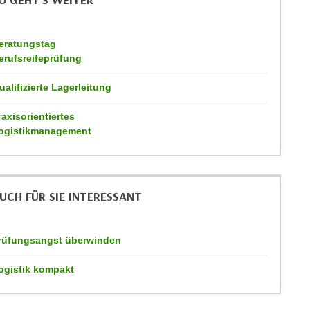
O GEHT`S WEITER
eratungstag
erufsreifeprüfung
ualifizierte Lagerleitung
raxisorientiertes
ogistikmanagement
UCH FÜR SIE INTERESSANT
rüfungsangst überwinden
ogistik kompakt