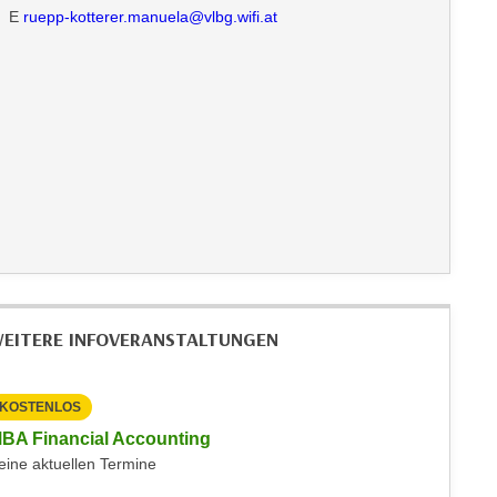
E
ruepp-kotterer.manuela@vlbg.wifi.at
EITERE INFOVERANSTALTUNGEN
KOSTENLOS
KOSTEN
BA Financial Accounting
Online-
eine aktuellen Termine
Keine akt