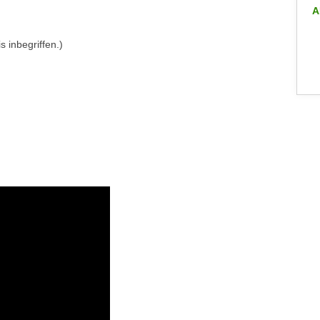
A
ALLE INFO-VERANSTALTUNGEN
 inbegriffen.)