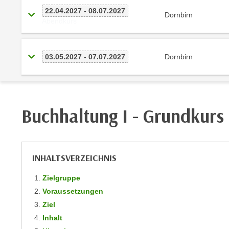
m
t
22.04.2027 - 08.07.2027
Dornbirn
e
Abendkurs
e
n
n
e
o
i
03.05.2027 - 07.07.2027
Dornbirn
t
n
w
s
e
e
n
t
d
Buchhaltung I - Grundkurs
z
i
e
g
n
s
,
INHALTSVERZEICHNIS
i
w
n
e
Zielgruppe
d
l
Voraussetzungen
.
c
Ziel
W
h
Inhalt
e
e