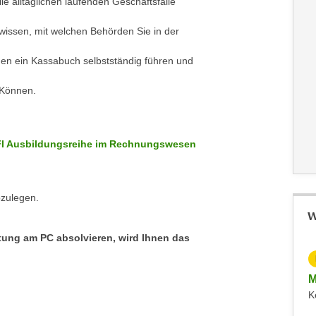
e alltäglichen laufenden Geschäftsfälle
wissen, mit welchen Behörden Sie in der
en ein Kassabuch selbstständig führen und
 Können.
IFI Ausbildungsreihe im Rechnungswesen
bzulegen.
W
tung am PC absolvieren, wird Ihnen das
KOSTENLOS
Online-Infoabend MBA Financial Accounting
M
Dienstag, 02.06.2026
K
Dornbirn