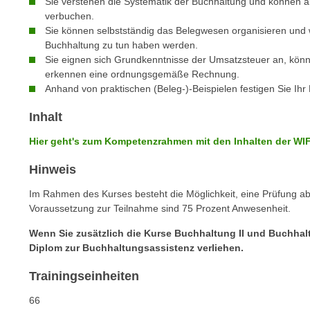
Sie verstehen die Systematik der Buchhaltung und können all
c
i
verbuchen.
h
e
Sie können selbstständig das Belegwesen organisieren und 
u
r
Buchhaltung zu tun haben werden.
t
e
Sie eignen sich Grundkenntnisse der Umsatzsteuer an, könn
z
n
erkennen eine ordnungsgemäße Rechnung.
a
Anhand von praktischen (Beleg-)-Beispielen festigen Sie Ihr
“
b
k
Inhalt
k
l
o
i
Hier geht's zum Kompetenzrahmen mit den Inhalten der W
m
c
m
Hinweis
k
e
e
Im Rahmen des Kurses besteht die Möglichkeit, eine Prüfung a
n
n
Voraussetzung zur Teilnahme sind 75 Prozent Anwesenheit.
z
,
Wenn Sie zusätzlich die Kurse Buchhaltung II und Buchhal
w
v
Diplom zur Buchhaltungsassistenz verliehen.
i
e
s
r
Trainingseinheiten
c
w
66
h
e