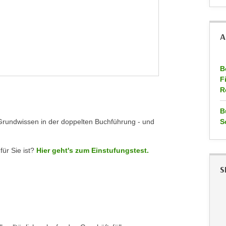
A
B
F
R
B
s Grundwissen in der doppelten Buchführung - und
S
für Sie ist?
Hier geht's zum Einstufungstest.
S