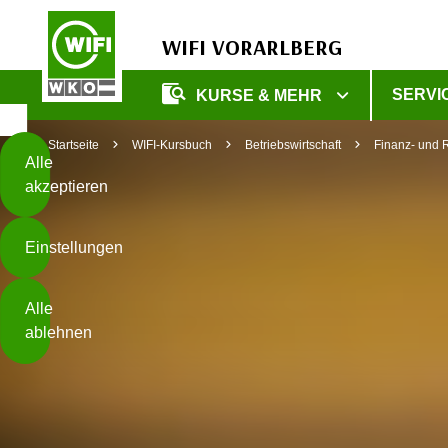
WIFI VORARLBERG
Diese
SERVI
KURSE & MEHR
Seite
Zum Inhalt springen
Zur Fußzeile springen
verwendet
Startseite
WIFI-Kursbuch
Betriebswirtschaft
Finanz- und
Cookies
Alle
akzeptieren
O
h
Einstellungen
n
e
B
I
Alle
i
h
ablehnen
t
r
t
e
Weiterlesen
e
Z
b
u
e
s