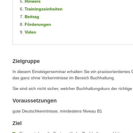
n
Hinweis
s
n
Trainingseinheiten
i
S
Beitrag
c
i
Förderungen
h
e
Video
n
a
i
u
c
f
h
„
Zielgruppe
t
A
d
In diesem Einsteigerseminar erhalten Sie ein praxisorientierte
l
e
das ganz ohne Vorkenntnisse im Bereich Buchhaltung.
l
m
e
Sie sind sich nicht sicher, welcher Buchhaltungskurs der richtige 
D
a
a
Voraussetzungen
k
t
z
gute Deutschkenntnisse, mindestens Niveau B1
e
e
n
p
Ziel
s
t