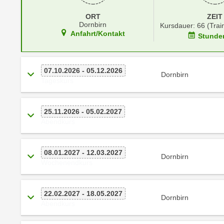
r
i
i
ORT
ZEIT
e
Dornbirn
k
Kursdauer: 66 (Trai
F
Anfahrt/Kontakt
Stunde
a
u
n
n
i
k
07.10.2026 - 05.12.2026
s
Dornbirn
t
Tageskurs
c
i
h
o
e
25.11.2026 - 05.02.2027
n
n
Abendkurs
d
U
e
n
r
08.01.2027 - 12.03.2027
Dornbirn
t
W
Wochenendkurs
e
e
r
b
n
22.02.2027 - 18.05.2027
s
Dornbirn
Abendkurs
e
e
h
i