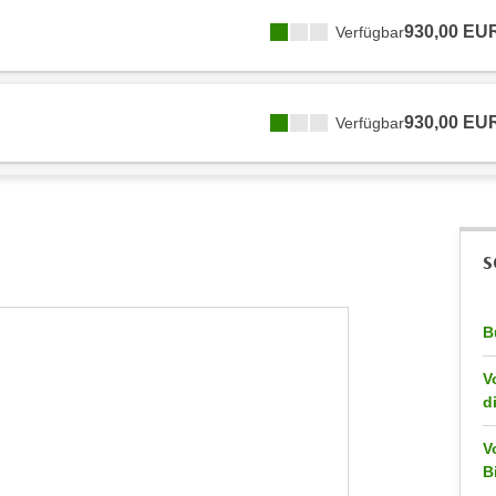
930,00 EU
Verfügbar
930,00 EU
Verfügbar
S
B
V
d
V
B