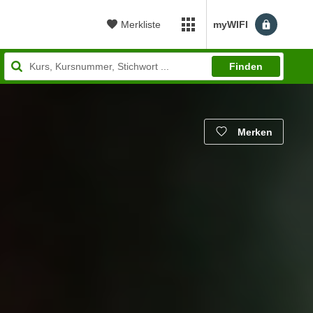
Merkliste
myWIFI
myWIFI Apps öffnen
Finden
Merken