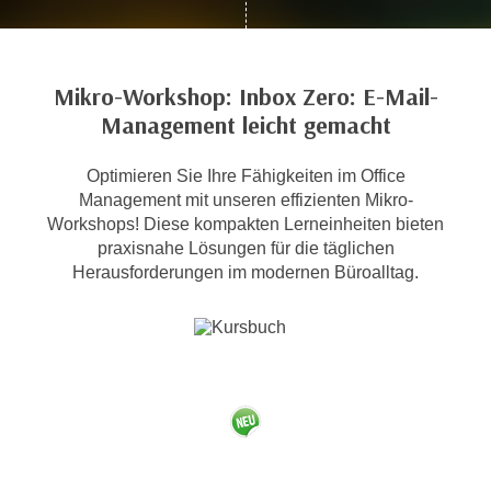
c
i
h
m
t
m
Mikro-Workshop: Inbox Zero: E-Mail-
e
u
Management leicht gemacht
n
n
S
g
i
Optimieren Sie Ihre Fähigkeiten im Office
v
Management mit unseren effizienten Mikro-
e
e
Workshops! Diese kompakten Lerneinheiten bieten
,
r
praxisnahe Lösungen für die täglichen
d
w
Herausforderungen im modernen Büroalltag.
a
e
s
n
s
d
w
e
i
n
r
w
a
i
u
r
c