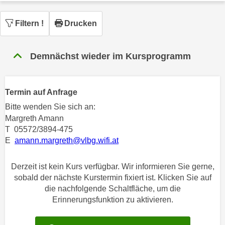
n
h
u
Filtern
!
Drucken
C
r
o
C
o
o
Demnächst wieder im Kursprogramm
k
o
i
k
e
i
Termin auf Anfrage
s
e
Bitte wenden Sie sich an:
v
s
Margreth Amann
o
,
T 05572/3894-475
n
d
E
amann.margreth@vlbg.wifi.at
U
i
S
e
Derzeit ist kein Kurs verfügbar. Wir informieren Sie gerne,
-
f
sobald der nächste Kurstermin fixiert ist. Klicken Sie auf
a
ü
die nachfolgende Schaltfläche, um die
m
r
Erinnerungsfunktion zu aktivieren.
e
d
r
i