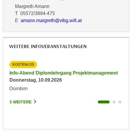
r
Margreth Amann
a
t
T 05572/3894-475
b
e
E
amann.margreth@vlbg.wifi.at
e
C
n
o
.
o
W
k
WEITERE INFOVERANSTALTUNGEN
e
i
n
e
n
KOSTENLOS
KO
s
S
z
Info-Abend Diplomlehrgang Projektmanagement
Inp
i
u
Donnerstag, 10.09.2026
Frei
e
A
Dornbirn
Son
d
n
e
a
3 WEITERE
3 W
r
l
C
y
o
s
o
e