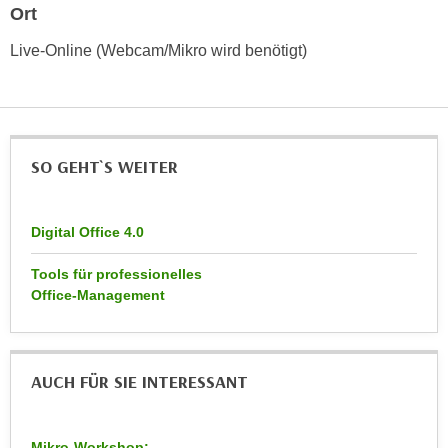
h
Ort
e
u
r
Live-Online (Webcam/Mikro wird benötigt)
t
e
z
n
a
“
b
k
k
l
SO GEHT`S WEITER
o
i
m
c
m
k
Digital Office 4.0
e
e
n
Tools für professionelles
n
z
Office-Management
,
w
v
i
e
s
r
AUCH FÜR SIE INTERESSANT
c
w
h
e
e
n
Mikro-Workshop: