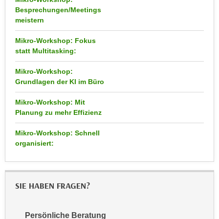
n
Besprechungen/Meetings
d
E
meistern
e
U
n
Mikro-Workshop: Fokus
-
w
statt Multitasking:
U
i
S
r
Mikro-Workshop:
A
z
Grundlagen der KI im Büro
u
i
n
Mikro-Workshop: Mit
e
Planung zu mehr Effizienz
t
l
e
o
Mikro-Workshop: Schnell
r
r
organisiert:
w
i
o
e
r
n
f
SIE HABEN FRAGEN?
t
e
i
n
e
Persönliche Beratung
h