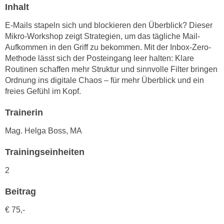
n
Inhalt
i
S
c
E-Mails stapeln sich und blockieren den Überblick? Dieser
i
h
Mikro-Workshop zeigt Strategien, um das tägliche Mail-
e
Aufkommen in den Griff zu bekommen. Mit der Inbox-Zero-
n
a
Methode lässt sich der Posteingang leer halten: Klare
i
u
Routinen schaffen mehr Struktur und sinnvolle Filter bringen
c
f
Ordnung ins digitale Chaos – für mehr Überblick und ein
h
„
freies Gefühl im Kopf.
t
A
d
l
Trainerin
e
l
Mag. Helga Boss, MA
m
e
D
a
Trainingseinheiten
a
k
t
2
z
e
e
Beitrag
n
p
s
t
€ 75,-
c
i