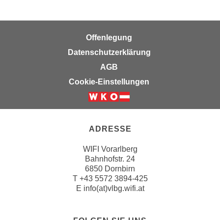
k
z
i
w
e
e
Offenlegung
-
c
S
Datenschutzerklärung
k
e
e
AGB
t
n
Cookie-Einstellungen
z
u
u
n
n
d
g
u
ADRESSE
z
m
u
f
WIFI Vorarlberg
s
Bahnhofstr. 24
ü
t
6850 Dornbirn
r
T
+43 5572 3894-425
i
S
E
info(at)vlbg.wifi.at
m
i
m
e
e
r