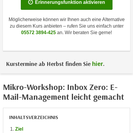
i
Erinnerungsfunktion aktivieren
e
k
F
a
u
Möglicherweise können wir Ihnen auch eine Alternative
n
n
zu diesem Kurs anbieten – rufen Sie uns einfach unter
i
05572 3894-425
an. Wir beraten Sie gerne!
k
s
t
c
i
h
o
e
n
Kurstermine ab Herbst finden Sie
.
hier
n
d
U
e
n
r
Mikro-Workshop: Inbox Zero: E-
t
W
Mail-Management leicht gemacht
e
e
r
b
n
s
e
INHALTSVERZEICHNIS
e
h
i
Ziel
m
t