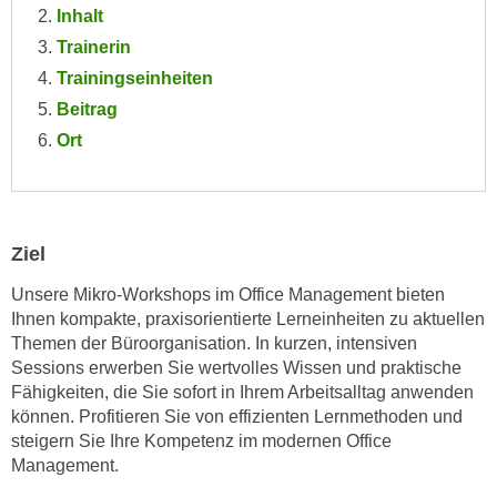
Inhalt
e
e
n
Trainerin
n
e
Trainingseinheiten
o
i
t
Beitrag
n
w
Ort
s
e
e
n
t
d
z
i
Ziel
e
g
n
s
Unsere Mikro-Workshops im Office Management bieten
,
i
Ihnen kompakte, praxisorientierte Lerneinheiten zu aktuellen
w
Themen der Büroorganisation. In kurzen, intensiven
n
e
Sessions erwerben Sie wertvolles Wissen und praktische
d
l
Fähigkeiten, die Sie sofort in Ihrem Arbeitsalltag anwenden
.
c
können. Profitieren Sie von effizienten Lernmethoden und
W
steigern Sie Ihre Kompetenz im modernen Office
h
e
Management.
e
n
s