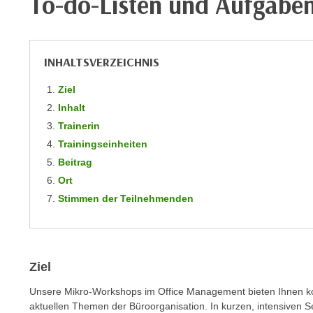
To-do-Listen und Aufgabe
m
t
e
e
n
n
e
INHALTSVERZEICHNIS
o
i
t
Ziel
n
w
Inhalt
s
e
e
Trainerin
n
t
Trainingseinheiten
d
z
Beitrag
i
e
Ort
g
n
s
Stimmen der Teilnehmenden
,
i
w
n
e
d
l
.
Ziel
c
W
Unsere Mikro-Workshops im Office Management bieten Ihnen kom
h
e
aktuellen Themen der Büroorganisation. In kurzen, intensiven 
e