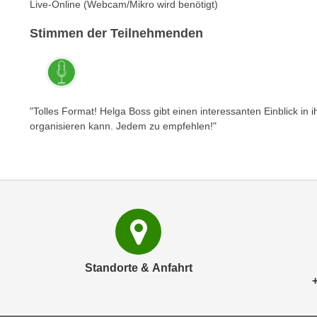
c
Live-Online (Webcam/Mikro wird benötigt)
i
h
e
Stimmen der Teilnehmenden
u
r
t
e
z
n
a
“
b
k
"Tolles Format! Helga Boss gibt einen interessanten Einblick in
k
organisieren kann. Jedem zu empfehlen!"
l
o
i
m
c
m
k
e
e
n
n
z
,
w
v
i
e
Standorte & Anfahrt
s
r
c
w
h
e