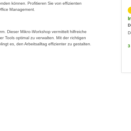
enden können. Profitieren Sie von effizienten
Office Management.
KOSTENLOS
Inputs Zoll: Die Präferenzabkommen der EU
I
Mittwoch, 24.06.2026
D
rm. Dieser Mikro-Workshop vermittelt hilfreiche
Sonstiges
D
r Tools optimal zu verwalten. Mit der richtigen
gt es, den Arbeitsalltag effizienter zu gestalten.
3 WEITERE
3