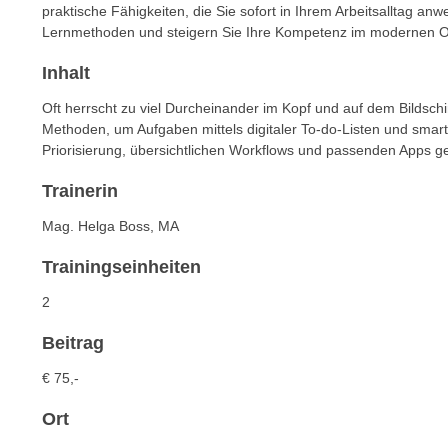
n
praktische Fähigkeiten, die Sie sofort in Ihrem Arbeitsalltag anw
s
n
Lernmethoden und steigern Sie Ihre Kompetenz im modernen 
i
S
c
Inhalt
i
h
e
Oft herrscht zu viel Durcheinander im Kopf und auf dem Bildschi
n
a
Methoden, um Aufgaben mittels digitaler To-do-Listen und smarte
i
u
Priorisierung, übersichtlichen Workflows und passenden Apps gelin
c
f
h
Trainerin
„
t
A
Mag. Helga Boss, MA
d
l
e
Trainingseinheiten
l
m
e
2
D
a
a
k
Beitrag
t
z
€ 75,-
e
e
n
p
Ort
s
t