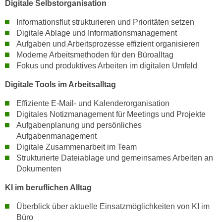
Digitale Selbstorganisation
n
d
E
Informationsflut strukturieren und Prioritäten setzen
e
U
Digitale Ablage und Informationsmanagement
n
-
Aufgaben und Arbeitsprozesse effizient organisieren
w
Moderne Arbeitsmethoden für den Büroalltag
U
i
Fokus und produktives Arbeiten im digitalen Umfeld
S
r
A
z
Digitale Tools im Arbeitsalltag
u
i
n
Effiziente E-Mail- und Kalenderorganisation
e
Digitales Notizmanagement für Meetings und Projekte
t
l
Aufgabenplanung und persönliches
e
o
Aufgabenmanagement
r
r
Digitale Zusammenarbeit im Team
w
i
Strukturierte Dateiablage und gemeinsames Arbeiten an
o
e
Dokumenten
r
n
f
KI im beruflichen Alltag
t
e
i
Überblick über aktuelle Einsatzmöglichkeiten von KI im
n
e
Büro
h