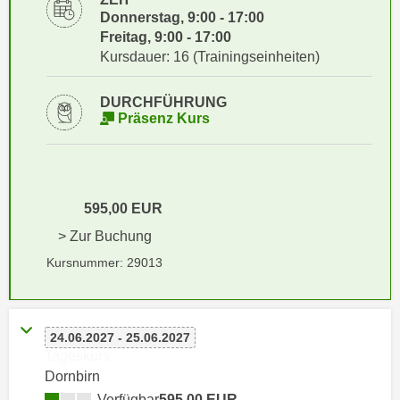
i
e
Donnerstag, 9:00 - 17:00
k
F
Freitag, 9:00 - 17:00
a
u
Kursdauer: 16 (Trainingseinheiten)
n
n
i
k
DURCHFÜHRUNG
s
Präsenz Kurs
t
c
i
h
o
e
n
n
d
595,00 EUR
U
e
> Zur Buchung
n
r
Kursnummer: 29013
t
W
e
e
r
b
n
s
24.06.2027 - 25.06.2027
e
Tageskurs
e
h
Dornbirn
i
m
t
Verfügbar
595,00 EUR