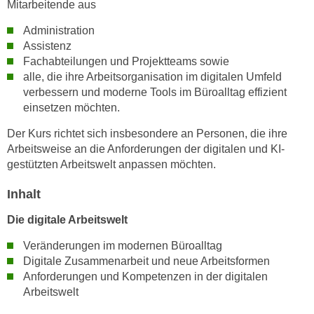
Mitarbeitende aus
h
e
u
r
Administration
t
e
Assistenz
z
n
Fachabteilungen und Projektteams sowie
a
alle, die ihre Arbeitsorganisation im digitalen Umfeld
“
b
verbessern und moderne Tools im Büroalltag effizient
k
k
einsetzen möchten.
l
o
i
Der Kurs richtet sich insbesondere an Personen, die ihre
m
c
Arbeitsweise an die Anforderungen der digitalen und KI-
m
k
gestützten Arbeitswelt anpassen möchten.
e
e
n
Inhalt
n
z
,
Die digitale Arbeitswelt
w
v
i
Veränderungen im modernen Büroalltag
e
s
Digitale Zusammenarbeit und neue Arbeitsformen
r
c
Anforderungen und Kompetenzen in der digitalen
w
h
Arbeitswelt
e
e
n