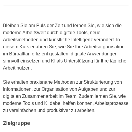
n
i
S
c
i
h
e
Bleiben Sie am Puls der Zeit und lernen Sie, wie sich die
n
a
moderne Arbeitswelt durch digitale Tools, neue
i
u
Arbeitsmethoden und künstliche Intelligenz verändert. In
c
f
diesem Kurs erfahren Sie, wie Sie Ihre Arbeitsorganisation
h
„
im Büroalltag effizient gestalten, digitale Anwendungen
t
A
sinnvoll einsetzen und KI als Unterstützung für Ihre tägliche
d
l
Arbeit nutzen.
e
l
m
e
Sie erhalten praxisnahe Methoden zur Strukturierung von
D
a
Informationen, zur Organisation von Aufgaben und zur
a
k
digitalen Zusammenarbeit im Team. Zudem lernen Sie, wie
t
z
moderne Tools und KI dabei helfen können, Arbeitsprozesse
e
e
zu vereinfachen und produktiver zu arbeiten.
n
p
s
t
Zielgruppe
c
i