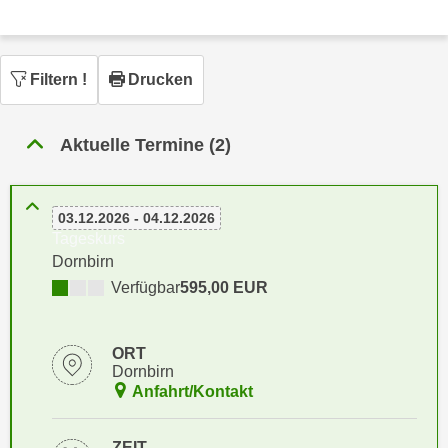
n
h
u
C
r
o
C
Filtern
!
Drucken
o
o
k
o
i
Aktuelle Termine (2)
k
e
i
s
e
v
03.12.2026 - 04.12.2026
s
Tageskurs
o
,
Dornbirn
n
d
U
Verfügbar
595,00 EUR
i
S
e
-
f
ORT
a
ü
Dornbirn
m
r
Anfahrt/Kontakt
e
d
r
i
ZEIT