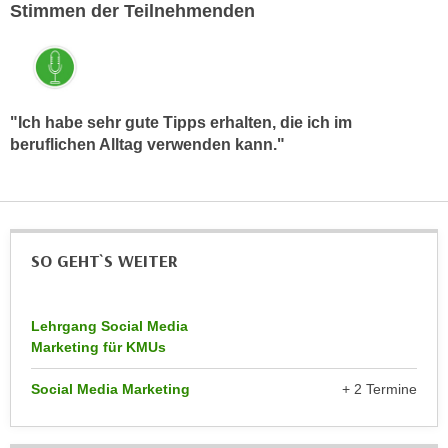
k
Stimmen der Teilnehmenden
z
i
w
e
e
-
c
S
k
"Ich habe sehr gute Tipps erhalten, die ich im
e
e
beruflichen Alltag verwenden kann."
t
n
z
u
u
n
n
d
g
u
SO GEHT`S WEITER
z
m
u
f
s
Lehrgang Social Media
ü
t
Marketing für KMUs
r
i
S
Social Media Marketing
+ 2 Termine
m
i
m
e
e
r