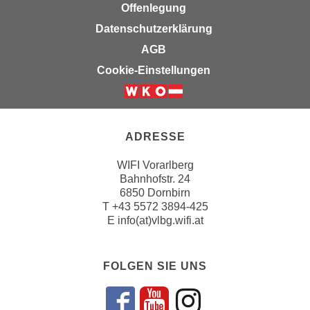
n
Offenlegung
b
p
e
Datenschutzerklärung
e
r
AGB
r
h
Cookie-Einstellungen
s
i
o
n
n
a
e
u
ADRESSE
n
s
b
e
WIFI Vorarlberg
e
i
Bahnhofstr. 24
z
6850 Dornbirn
n
o
T
+43 5572 3894-425
e
E
info(at)vlbg.wifi.at
g
a
e
n
n
g
FOLGEN SIE UNS
e
e
n
n
D
e