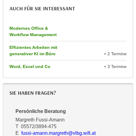
n
e
AUCH FÜR SIE INTERESSANT
,
l
g
e
e
Modernes Office &
v
l
Workflow Management
a
a
n
Effizientes Arbeiten mit
n
t
generativer KI im Büro
+ 2 Termine
g
e
e
I
Word, Excel und Co
+ 3 Termine
n
n
I
h
h
a
r
SIE HABEN FRAGEN?
l
e
t
d
e
Persönliche Beratung
u
a
Margreth Fussi-Amann
r
n
T 05572/3894-475
c
z
E
fussi-amann.margreth@vlbg.wifi.at
h