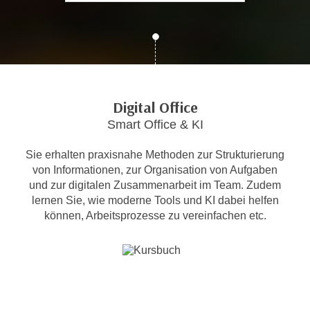
c
i
h
m
t
m
e
u
n
n
S
g
Digital Office
i
v
Smart Office & KI
e
e
,
r
Sie erhalten praxisnahe Methoden zur Strukturierung
d
w
von Informationen, zur Organisation von Aufgaben
a
e
und zur digitalen Zusammenarbeit im Team. Zudem
s
n
lernen Sie, wie moderne Tools und KI dabei helfen
s
d
können, Arbeitsprozesse zu vereinfachen etc.
w
e
i
n
r
w
a
i
u
r
c