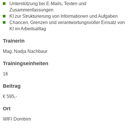
r
Unterstützung bei E-Mails, Texten und
a
t
Zusammenfassungen
b
e
KI zur Strukturierung von Informationen und Aufgaben
e
Chancen, Grenzen und verantwortungsvoller Einsatz von
C
n
KI im Arbeitsalltag
o
.
o
Trainerin
W
k
e
i
Mag. Nadja Nachbaur
n
e
n
Trainingseinheiten
s
S
z
16
i
u
e
A
Beitrag
d
n
e
€ 595,-
a
r
l
Ort
C
y
o
s
WIFI Dornbirn
o
e