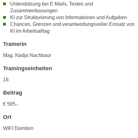
r
Unterstützung bei E-Mails, Texten und
a
t
Zusammenfassungen
b
e
KI zur Strukturierung von Informationen und Aufgaben
e
Chancen, Grenzen und verantwortungsvoller Einsatz von
C
n
KI im Arbeitsalltag
o
.
o
Trainerin
W
k
e
i
Mag. Nadja Nachbaur
n
e
n
Trainingseinheiten
s
S
z
16
i
u
e
A
Beitrag
d
n
e
€ 595,-
a
r
l
Ort
C
y
o
s
WIFI Dornbirn
o
e