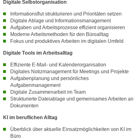
Digitale Selbstorganisation
n
d
E
Informationsflut strukturieren und Prioritäten setzen
e
U
Digitale Ablage und Informationsmanagement
n
-
Aufgaben und Arbeitsprozesse effizient organisieren
w
Moderne Arbeitsmethoden für den Büroalltag
U
i
Fokus und produktives Arbeiten im digitalen Umfeld
S
r
A
z
Digitale Tools im Arbeitsalltag
u
i
n
Effiziente E-Mail- und Kalenderorganisation
e
Digitales Notizmanagement für Meetings und Projekte
t
l
Aufgabenplanung und persönliches
e
o
Aufgabenmanagement
r
r
Digitale Zusammenarbeit im Team
w
i
Strukturierte Dateiablage und gemeinsames Arbeiten an
o
e
Dokumenten
r
n
f
KI im beruflichen Alltag
t
e
i
Überblick über aktuelle Einsatzmöglichkeiten von KI im
n
e
Büro
h