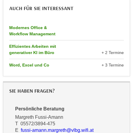
n
e
AUCH FÜR SIE INTERESSANT
,
l
g
e
e
Modernes Office &
v
l
Workflow Management
a
a
n
Effizientes Arbeiten mit
n
t
generativer KI im Büro
+ 2 Termine
g
e
e
I
Word, Excel und Co
+ 3 Termine
n
n
I
h
h
a
r
SIE HABEN FRAGEN?
l
e
t
d
e
Persönliche Beratung
u
a
Margreth Fussi-Amann
r
n
T 05572/3894-475
c
z
E
fussi-amann.margreth@vlbg.wifi.at
h