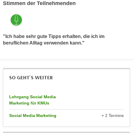
k
Stimmen der Teilnehmenden
z
i
w
e
e
-
c
S
k
"Ich habe sehr gute Tipps erhalten, die ich im
e
e
beruflichen Alltag verwenden kann."
t
n
z
u
u
n
n
d
g
u
SO GEHT`S WEITER
z
m
u
f
s
Lehrgang Social Media
ü
t
Marketing für KMUs
r
i
S
Social Media Marketing
+ 2 Termine
m
i
m
e
e
r