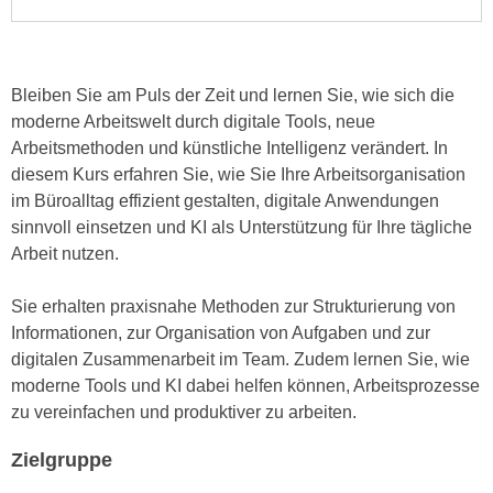
n
i
S
c
i
h
e
Bleiben Sie am Puls der Zeit und lernen Sie, wie sich die
n
a
moderne Arbeitswelt durch digitale Tools, neue
i
u
Arbeitsmethoden und künstliche Intelligenz verändert. In
c
f
diesem Kurs erfahren Sie, wie Sie Ihre Arbeitsorganisation
h
„
im Büroalltag effizient gestalten, digitale Anwendungen
t
A
sinnvoll einsetzen und KI als Unterstützung für Ihre tägliche
d
l
Arbeit nutzen.
e
l
m
e
Sie erhalten praxisnahe Methoden zur Strukturierung von
D
a
Informationen, zur Organisation von Aufgaben und zur
a
k
digitalen Zusammenarbeit im Team. Zudem lernen Sie, wie
t
z
moderne Tools und KI dabei helfen können, Arbeitsprozesse
e
e
zu vereinfachen und produktiver zu arbeiten.
n
p
s
t
Zielgruppe
c
i