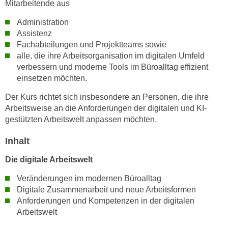
Mitarbeitende aus
h
e
u
r
Administration
t
e
Assistenz
z
n
Fachabteilungen und Projektteams sowie
a
alle, die ihre Arbeitsorganisation im digitalen Umfeld
“
b
verbessern und moderne Tools im Büroalltag effizient
k
k
einsetzen möchten.
l
o
i
Der Kurs richtet sich insbesondere an Personen, die ihre
m
c
Arbeitsweise an die Anforderungen der digitalen und KI-
m
k
gestützten Arbeitswelt anpassen möchten.
e
e
n
Inhalt
n
z
,
Die digitale Arbeitswelt
w
v
i
Veränderungen im modernen Büroalltag
e
s
Digitale Zusammenarbeit und neue Arbeitsformen
r
c
Anforderungen und Kompetenzen in der digitalen
w
h
Arbeitswelt
e
e
n