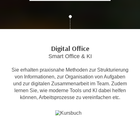
c
i
h
m
t
m
e
u
n
n
S
g
Digital Office
i
v
Smart Office & KI
e
e
,
r
Sie erhalten praxisnahe Methoden zur Strukturierung
d
w
von Informationen, zur Organisation von Aufgaben
a
e
und zur digitalen Zusammenarbeit im Team. Zudem
s
n
lernen Sie, wie moderne Tools und KI dabei helfen
s
d
können, Arbeitsprozesse zu vereinfachen etc.
w
e
i
n
r
w
a
i
u
r
c