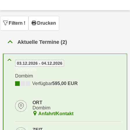
n
h
u
C
r
o
C
Filtern
!
Drucken
o
o
k
o
i
Aktuelle Termine (2)
k
e
i
s
e
v
03.12.2026 - 04.12.2026
s
Tageskurs
o
,
Dornbirn
n
d
U
Verfügbar
595,00 EUR
i
S
e
-
f
ORT
a
ü
Dornbirn
m
r
Anfahrt/Kontakt
e
d
r
i
ZEIT