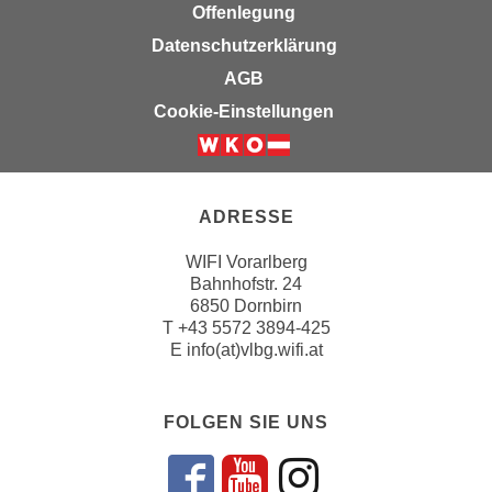
n
Offenlegung
b
p
e
Datenschutzerklärung
e
r
AGB
r
h
Cookie-Einstellungen
s
i
o
n
n
a
e
u
ADRESSE
n
s
b
e
WIFI Vorarlberg
e
i
Bahnhofstr. 24
z
6850 Dornbirn
n
o
T
+43 5572 3894-425
e
E
info(at)vlbg.wifi.at
g
a
e
n
n
g
FOLGEN SIE UNS
e
e
n
n
D
e