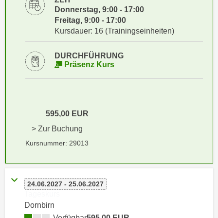
i
e
Donnerstag, 9:00 - 17:00
k
F
Freitag, 9:00 - 17:00
a
u
Kursdauer: 16 (Trainingseinheiten)
n
n
i
k
DURCHFÜHRUNG
s
Präsenz Kurs
t
c
i
h
o
e
n
n
d
595,00 EUR
U
e
> Zur Buchung
n
r
Kursnummer: 29013
t
W
e
e
r
b
n
s
24.06.2027 - 25.06.2027
e
Tageskurs
e
h
Dornbirn
i
m
t
Verfügbar
595,00 EUR