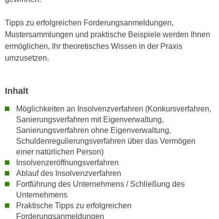
n
i
S
Tipps zu erfolgreichen Forderungsanmeldungen,
c
i
Mustersammlungen und praktische Beispiele werden Ihnen
h
e
ermöglichen, Ihr theoretisches Wissen in der Praxis
n
a
umzusetzen.
i
u
c
f
h
„
Inhalt
t
A
d
Möglichkeiten an Insolvenzverfahren (Konkursverfahren,
l
e
Sanierungsverfahren mit Eigenverwaltung,
l
m
Sanierungsverfahren ohne Eigenverwaltung,
e
D
Schuldenregulierungsverfahren über das Vermögen
a
einer natürlichen Person)
a
k
Insolvenzeröffnungsverfahren
t
z
Ablauf des Insolvenzverfahren
e
e
Fortführung des Unternehmens / Schließung des
n
p
Unternehmens
s
t
Praktische Tipps zu erfolgreichen
c
i
Forderungsanmeldungen