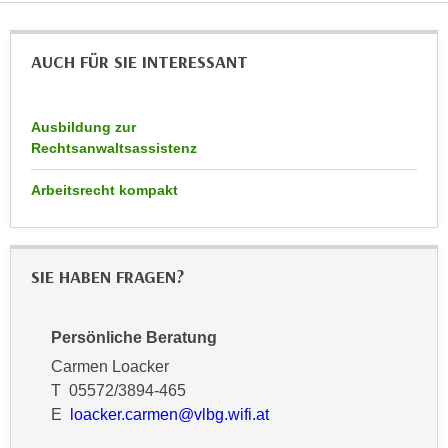
n
d
E
e
AUCH FÜR SIE INTERESSANT
U
n
-
w
U
i
Ausbildung zur
S
r
Rechtsanwaltsassistenz
A
z
u
Arbeitsrecht kompakt
i
n
e
t
l
e
o
SIE HABEN FRAGEN?
r
r
w
i
o
e
Persönliche Beratung
r
n
Carmen Loacker
f
t
T 05572/3894-465
e
i
E
loacker.carmen@vlbg.wifi.at
n
e
h