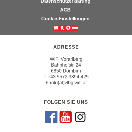
Datenschutzerklärung
k
z
i
AGB
w
e
e
Cookie-Einstellungen
-
c
S
k
e
e
t
n
ADRESSE
z
u
u
WIFI Vorarlberg
n
Bahnhofstr. 24
n
d
6850 Dornbirn
g
u
T
+43 5572 3894-425
z
m
E
info(at)vlbg.wifi.at
u
f
s
ü
t
FOLGEN SIE UNS
r
i
S
m
i
Folgen sie un
Folgen sie 
Folgen si
m
e
e
r