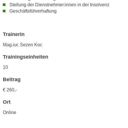
h
e
Stellung der Dienstnehmer:innen in der Insolvenz
u
Geschäftsführerhaftung
r
t
e
z
n
a
“
Trainerin
b
k
k
Mag.iur. Sezen Koc
l
o
i
Trainingseinheiten
m
c
m
k
10
e
e
n
Beitrag
n
z
,
€ 260,-
w
v
i
e
Ort
s
r
c
Online
w
h
e
e
n