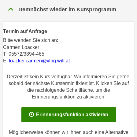
n
h
Demnächst wieder im Kursprogramm
u
C
r
o
C
o
Termin auf Anfrage
o
k
o
Bitte wenden Sie sich an:
i
k
Carmen Loacker
e
i
T 05572/3894-465
s
E
loacker.carmen@vlbg.wifi.at
e
v
s
o
,
Derzeit ist kein Kurs verfügbar. Wir informieren Sie gerne,
n
d
sobald der nächste Kurstermin fixiert ist. Klicken Sie auf
U
die nachfolgende Schaltfläche, um die
i
S
Erinnerungsfunktion zu aktivieren.
e
-
f
a
ü
Erinnerungsfunktion aktivieren
m
r
e
d
r
Möglicherweise können wir Ihnen auch eine Alternative
i