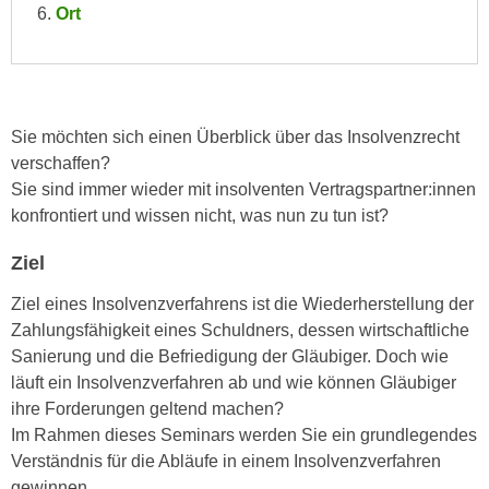
Ort
e
e
n
n
e
o
i
t
n
w
Sie möchten sich einen Überblick über das Insolvenzrecht
s
e
verschaffen?
e
n
Sie sind immer wieder mit insolventen Vertragspartner:innen
t
d
konfrontiert und wissen nicht, was nun zu tun ist?
z
i
e
g
Ziel
n
s
Ziel eines Insolvenzverfahrens ist die Wiederherstellung der
,
i
Zahlungsfähigkeit eines Schuldners, dessen wirtschaftliche
w
n
Sanierung und die Befriedigung der Gläubiger. Doch wie
e
d
läuft ein Insolvenzverfahren ab und wie können Gläubiger
l
.
ihre Forderungen geltend machen?
c
W
Im Rahmen dieses Seminars werden Sie ein grundlegendes
h
e
Verständnis für die Abläufe in einem Insolvenzverfahren
e
n
gewinnen.
s