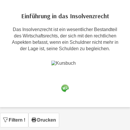
c
i
h
m
Einführung in das Insolvenzrecht
t
m
e
u
Das Insolvenzrecht ist ein wesentlicher Bestandteil
n
n
des Wirtschaftsrechts, der sich mit den rechtlichen
S
g
Aspekten befasst, wenn ein Schuldner nicht mehr in
i
v
der Lage ist, seine Schulden zu begleichen.
e
e
,
r
d
w
a
e
s
n
s
d
w
e
i
n
r
w
a
i
Filtern
!
Drucken
u
r
c