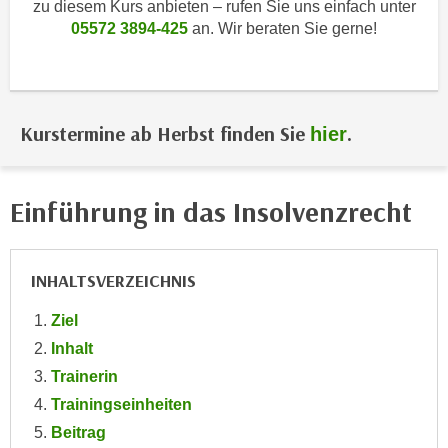
zu diesem Kurs anbieten – rufen Sie uns einfach unter
i
e
05572 3894-425
an. Wir beraten Sie gerne!
k
F
a
u
n
n
i
k
s
Kurstermine ab Herbst finden Sie
.
hier
t
c
i
h
o
e
Einführung in das Insolvenzrecht
n
n
d
U
e
n
INHALTSVERZEICHNIS
r
t
W
e
Ziel
e
r
Inhalt
b
n
s
Trainerin
e
e
Trainingseinheiten
h
i
Beitrag
m
t