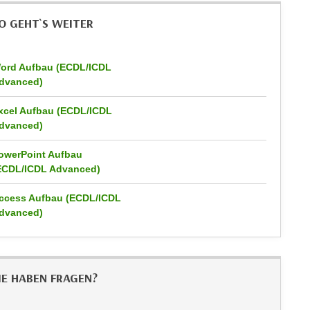
O GEHT`S WEITER
ord Aufbau (ECDL/ICDL
dvanced)
xcel Aufbau (ECDL/ICDL
dvanced)
owerPoint Aufbau
ECDL/ICDL Advanced)
ccess Aufbau (ECDL/ICDL
dvanced)
IE HABEN FRAGEN?