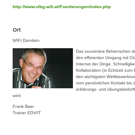
e
n
http://www.vlbg.wifi.at/Foerderungen/index.php
n
d
E
e
U
n
Ort
-
w
U
WIFI Dornbirn
i
S
r
Das souveräne Beherrschen de
A
z
den effizienten Umgang mit C
u
i
Internet der Dinge. Schnelligk
n
Kollaboration (in Echtzeit zum
e
t
den wichtigsten Wettbewerbsvo
l
e
vom persönlichen Kontakt bis z
o
erklärungs- und übungsbedürft
r
r
wird.
w
i
o
Frank Baer
e
r
Trainer EDV/IT
n
f
t
e
i
n