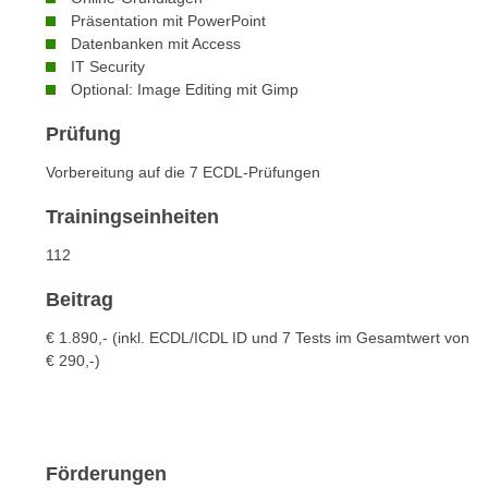
c
i
Präsentation mit PowerPoint
h
e
Datenbanken mit Access
u
r
IT Security
t
Optional: Image Editing mit Gimp
e
z
n
Prüfung
a
“
b
k
Vorbereitung auf die 7 ECDL-Prüfungen
k
l
o
Trainingseinheiten
i
m
c
112
m
k
e
Beitrag
e
n
n
€
1.890,- (inkl. ECDL/ICDL ID und 7 Tests im Gesamtwert von
z
,
€
290,-)
w
v
i
e
s
r
c
w
Förderungen
h
e