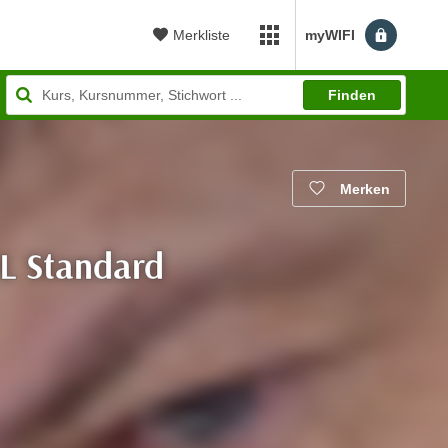
Merkliste
myWIFI
myWIFI Apps öffnen
Finden
Merken
L Standard