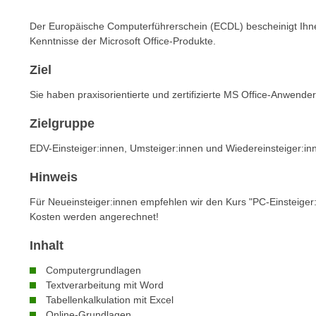
n
s
n
Der Europäische Computerführerschein (ECDL) bescheinigt Ihn
i
S
Kenntnisse der Microsoft Office-Produkte.
c
i
h
Ziel
e
n
a
Sie haben praxisorientierte und zertifizierte MS Office-Anwende
i
u
c
f
Zielgruppe
h
„
EDV-Einsteiger:innen, Umsteiger:innen und Wiedereinsteiger:in
t
A
d
l
Hinweis
e
l
m
Für Neueinsteiger:innen empfehlen wir den Kurs "PC-Einsteiger:
e
D
Kosten werden angerechnet!
a
a
k
Inhalt
t
z
e
Computergrundlagen
e
n
Textverarbeitung mit Word
p
Tabellenkalkulation mit Excel
s
t
Online-Grundlagen