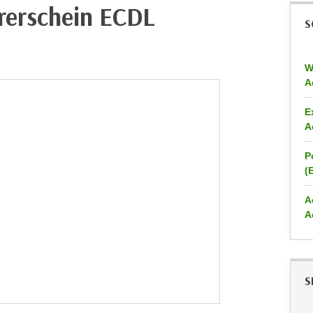
rerschein ECDL
S
W
A
E
A
P
(
A
A
S