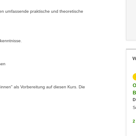
en umfassende praktische und theoretische
rkenntnisse.
W
nen
KOSTENLOS
Info-Veranstaltung: Fachakademie Angewandte
O
innen" als Vorbereitung auf diesen Kurs. Die
Informatik
B
Keine aktuellen Termine
D
Online
S
2 WEITERE
2