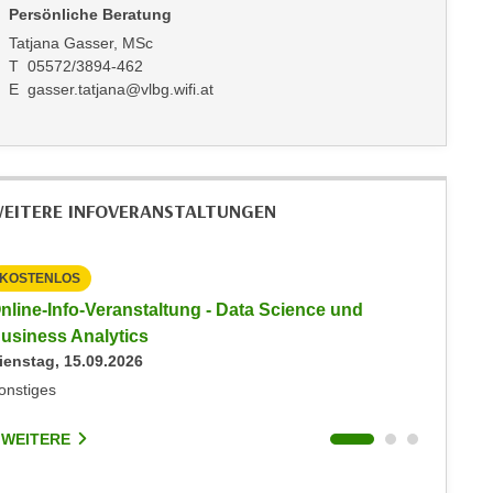
Persönliche Beratung
Tatjana Gasser, MSc
T 05572/3894-462
E gasser.tatjana@vlbg.wifi.at
EITERE INFOVERANSTALTUNGEN
KOSTENLOS
KOSTEN
nline-Info-Veranstaltung - Data Science und
Info-Ve
usiness Analytics
Informat
ienstag, 15.09.2026
Montag, 
onstiges
Online
 WEITERE
2 WEIT