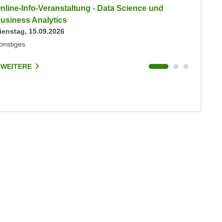
nline-Info-Veranstaltung - Data Science und
Info-Ve
usiness Analytics
Informat
ienstag, 15.09.2026
Montag, 
onstiges
Online
 WEITERE
2 WEIT