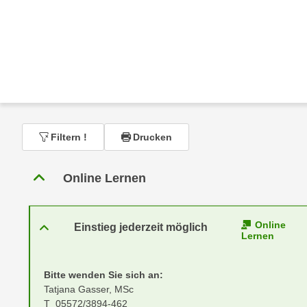
r
c
n
h
u
C
r
o
C
o
o
k
o
i
k
e
i
Filtern
!
Drucken
s
e
v
s
Online Lernen
o
,
n
d
U
i
Online
S
Einstieg jederzeit möglich
e
Lernen
-
f
a
ü
Bitte wenden Sie sich an:
m
r
Tatjana Gasser, MSc
e
d
T 05572/3894-462