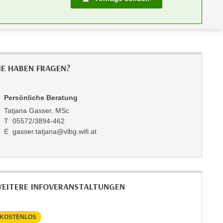
IE HABEN FRAGEN?
Persönliche Beratung
Tatjana Gasser, MSc
T 05572/3894-462
E gasser.tatjana@vlbg.wifi.at
EITERE INFOVERANSTALTUNGEN
KOSTENLOS
KOSTEN