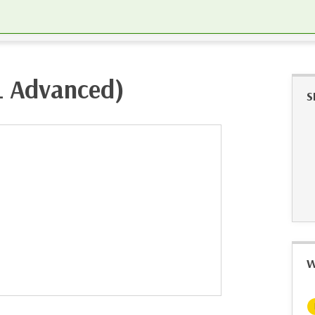
L Advanced)
S
W
KOSTENLOS