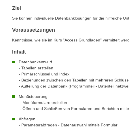
m
t
Ziel
e
e
n
Sie können individuelle Datenbanklösungen für die hilfreiche Unt
n
e
o
Voraussetzungen
i
t
n
w
Kenntnisse, wie sie im Kurs "Access Grundlagen" vermittelt wer
s
e
Inhalt
e
n
t
d
Datenbankentwurf
z
i
- Tabellen erstellen
e
- Primärschlüssel und Index
g
n
- Beziehungen zwischen den Tabellen mit mehreren Schlüs
s
,
- Aufteilung der Datenbank (Programmteil - Datenteil netzw
i
w
n
Menüsteuerung
e
d
- Menüformulare erstellen
l
- Öffnen und Schließen von Formularen und Berichten mitt
.
c
W
Abfragen
h
e
- Parameterabfragen - Datenauswahl mittels Formular
e