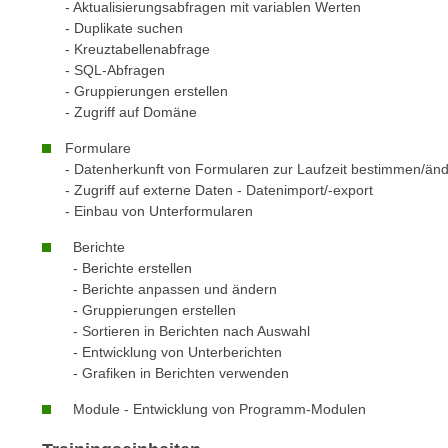
n
- Aktualisierungsabfragen mit variablen Werten
s
n
- Duplikate suchen
i
- Kreuztabellenabfrage
S
c
- SQL-Abfragen
i
h
- Gruppierungen erstellen
e
- Zugriff auf Domäne
n
a
i
u
Formulare
c
- Datenherkunft von Formularen zur Laufzeit bestimmen/än
f
h
- Zugriff auf externe Daten - Datenimport/-export
„
t
- Einbau von Unterformularen
A
d
l
Berichte
e
l
- Berichte erstellen
m
- Berichte anpassen und ändern
e
D
- Gruppierungen erstellen
a
a
- Sortieren in Berichten nach Auswahl
k
- Entwicklung von Unterberichten
t
z
- Grafiken in Berichten verwenden
e
e
n
Module - Entwicklung von Programm-Modulen
p
s
t