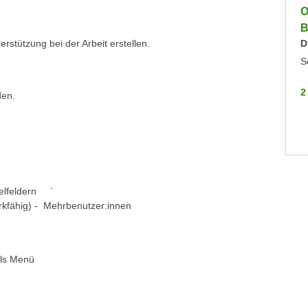
Info-Veranstaltung: Fachakademie Angewandte
O
Informatik
B
erstützung bei der Arbeit erstellen.
Keine aktuellen Termine
D
Online
S
2 WEITERE
2
den.
selfeldern ´
erkfähig) - Mehrbenutzer:innen
els Menü