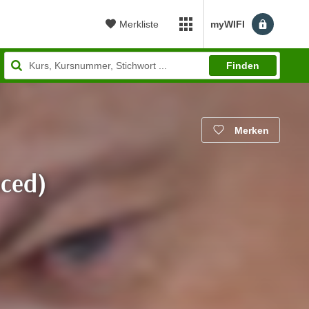
Merkliste
myWIFI
myWIFI Apps öffnen
Finden
Merken
ced)