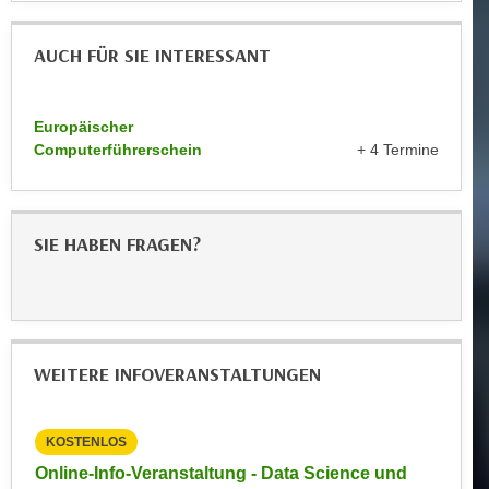
k
z
i
w
AUCH FÜR SIE INTERESSANT
e
e
-
c
S
k
Europäischer
e
e
Computerführerschein
+ 4 Termine
t
n
z
u
u
n
SIE HABEN FRAGEN?
n
d
g
u
z
m
u
f
s
ü
WEITERE INFOVERANSTALTUNGEN
t
r
i
S
m
i
KOSTENLOS
KOST
m
e
dte
Online-Info-Veranstaltung - Data Science und
Info-
e
r