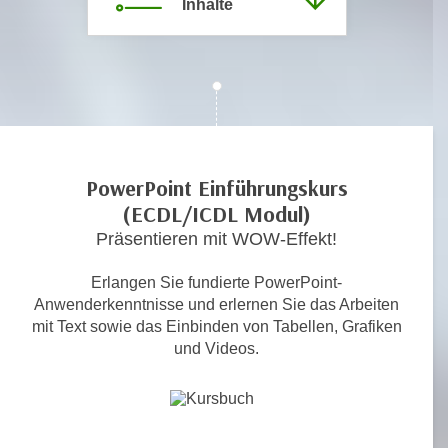
Inhalte
c
i
h
m
t
m
e
u
n
n
S
g
i
v
e
PowerPoint Einführungskurs
e
,
(ECDL/ICDL Modul)
r
d
Präsentieren mit WOW-Effekt!
w
a
e
s
Erlangen Sie fundierte PowerPoint-
n
s
Anwenderkenntnisse und erlernen Sie das Arbeiten
d
mit Text sowie das Einbinden von Tabellen, Grafiken
w
e
und Videos.
i
n
r
w
a
i
u
r
c