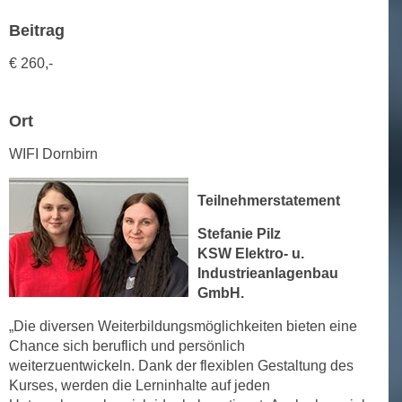
n
d
Beitrag
E
e
U
€
260,-
n
-
w
U
i
Ort
S
r
A
z
WIFI Dornbirn
u
i
n
e
Teilnehmerstatement
t
l
e
Stefanie Pilz
o
r
KSW Elektro- u.
r
w
Industrieanlagenbau
i
GmbH.
o
e
r
n
„Die diversen Weiterbildungsmöglichkeiten bieten eine
f
t
Chance sich beruflich und persönlich
e
i
weiterzuentwickeln. Dank der flexiblen Gestaltung des
n
Kurses, werden die Lerninhalte auf jeden
e
h