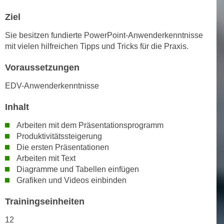
h
e
u
Ziel
r
t
e
Sie besitzen fundierte PowerPoint-Anwenderkenntnisse
z
n
mit vielen hilfreichen Tipps und Tricks für die Praxis.
a
“
b
Voraussetzungen
k
k
l
EDV-Anwenderkenntnisse
o
i
m
c
Inhalt
m
k
e
Arbeiten mit dem Präsentationsprogramm
e
n
Produktivitätssteigerung
n
Die ersten Präsentationen
z
,
Arbeiten mit Text
w
v
Diagramme und Tabellen einfügen
i
e
Grafiken und Videos einbinden
s
r
c
w
Trainingseinheiten
h
e
e
12
n