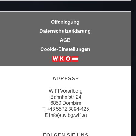
u
d
z
i
e
e
Offenlegung
i
C
Datenschutzerklärung
g
o
e
AGB
o
n
Cookie-Einstellungen
k
.
i
U
e
m
s
I
ADRESSE
e
h
r
n
WIFI Vorarlberg
h
e
Bahnhofstr. 24
o
6850 Dornbirn
n
b
T
+43 5572 3894-425
d
E
info(at)vlbg.wifi.at
e
a
n
r
e
ü
FOLGEN SIE UNS