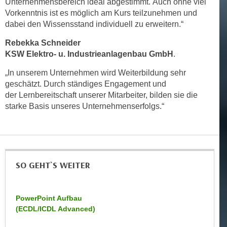
Unternehmensbereich ideal abgestimmt. Auch ohne viel
r
a
Vorkenntnis ist es möglich am Kurs teilzunehmen und
t
b
dabei den Wissensstand individuell zu erweitern.“
e
e
C
Rebekka Schneider
n
o
KSW Elektro- u. Industrieanlagenbau GmbH
.
.
o
W
„In unserem Unternehmen wird Weiterbildung sehr
k
geschätzt. Durch ständiges Engagement und
e
i
der Lernbereitschaft unserer Mitarbeiter, bilden sie die
n
e
starke Basis unseres Unternehmenserfolgs.“
n
s
S
z
i
u
e
A
d
n
SO GEHT`S WEITER
e
a
r
l
C
y
PowerPoint Aufbau
o
(ECDL/ICDL Advanced)
s
o
e