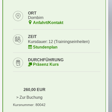
i
e
k
F
ORT
a
u
Dornbirn
n
n
Anfahrt/Kontakt
i
k
s
t
ZEIT
c
i
Kursdauer: 12 (Trainingseinheiten)
h
o
Stundenplan
e
n
n
d
DURCHFÜHRUNG
U
e
Präsenz Kurs
n
r
t
W
e
e
r
b
260,00 EUR
n
s
> Zur Buchung
e
e
h
Kursnummer: 80042
i
m
t